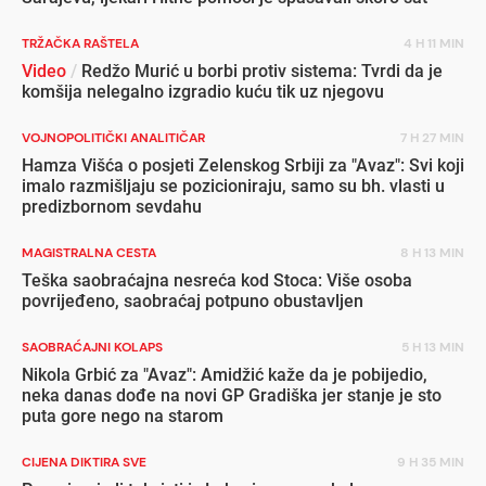
TRŽAČKA RAŠTELA
4 H 11 MIN
Video
/
Redžo Murić u borbi protiv sistema: Tvrdi da je
komšija nelegalno izgradio kuću tik uz njegovu
VOJNOPOLITIČKI ANALITIČAR
7 H 27 MIN
Hamza Višća o posjeti Zelenskog Srbiji za "Avaz": Svi koji
imalo razmišljaju se pozicioniraju, samo su bh. vlasti u
predizbornom sevdahu
MAGISTRALNA CESTA
8 H 13 MIN
Teška saobraćajna nesreća kod Stoca: Više osoba
povrijeđeno, saobraćaj potpuno obustavljen
SAOBRAĆAJNI KOLAPS
5 H 13 MIN
Nikola Grbić za "Avaz": Amidžić kaže da je pobijedio,
neka danas dođe na novi GP Gradiška jer stanje je sto
puta gore nego na starom
CIJENA DIKTIRA SVE
9 H 35 MIN