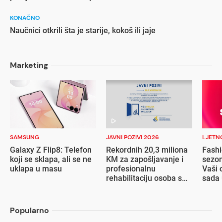
KONAČNO
Naučnici otkrili šta je starije, kokoš ili jaje
Marketing
SAMSUNG
JAVNI POZIVI 2026
LJETN
Galaxy Z Flip8: Telefon
Rekordnih 20,3 miliona
Fashi
koji se sklapa, ali se ne
KM za zapošljavanje i
sezon
uklapa u masu
profesionalnu
Vaši 
rehabilitaciju osoba s
sada 
invaliditetom
popu
Popularno