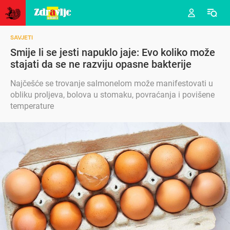
SAVJETI
Smije li se jesti napuklo jaje: Evo koliko može
stajati da se ne razviju opasne bakterije
Najčešće se trovanje salmonelom može manifestovati u
obliku proljeva, bolova u stomaku, povraćanja i povišene
temperature