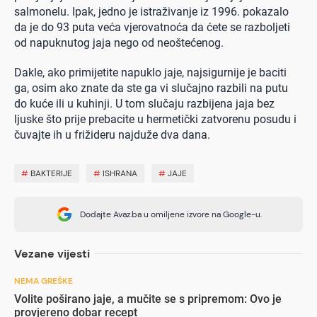
salmonelu. Ipak, jedno je istraživanje iz 1996. pokazalo
da je do 93 puta veća vjerovatnoća da ćete se razboljeti
od napuknutog jaja nego od neoštećenog.
Dakle, ako primijetite napuklo jaje, najsigurnije je baciti
ga, osim ako znate da ste ga vi slučajno razbili na putu
do kuće ili u kuhinji. U tom slučaju razbijena jaja bez
ljuske što prije prebacite u hermetički zatvorenu posudu i
čuvajte ih u frižideru najduže dva dana.
#
BAKTERIJE
#
ISHRANA
#
JAJE
Dodajte Avaz.ba u omiljene izvore na Google-u.
Vezane vijesti
NEMA GREŠKE
Volite poširano jaje, a mučite se s pripremom: Ovo je
provjereno dobar recept