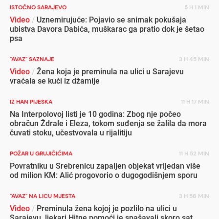
ISTOČNO SARAJEVO
5 H 1 MIN
Video
/
Uznemirujuće: Pojavio se snimak pokušaja
ubistva Davora Dabića, muškarac ga pratio dok je šetao
psa
"AVAZ" SAZNAJE
3 H 45 MIN
Video
/
Žena koja je preminula na ulici u Sarajevu
vraćala se kući iz džamije
IZ HAN PIJESKA
11 H 17 MIN
Na Interpolovoj listi je 10 godina: Zbog nje počeo
obračun Ždrale i Eleza, tokom suđenja se žalila da mora
čuvati stoku, učestvovala u rijalitiju
POŽAR U GRUJIČIĆIMA
11 H 52 MIN
Povratniku u Srebrenicu zapaljen objekat vrijedan više
od milion KM: Alić progovorio o dugogodišnjem sporu
"AVAZ" NA LICU MJESTA
3 H 58 MIN
Video
/
Preminula žena kojoj je pozlilo na ulici u
Sarajevu, ljekari Hitne pomoći je spašavali skoro sat