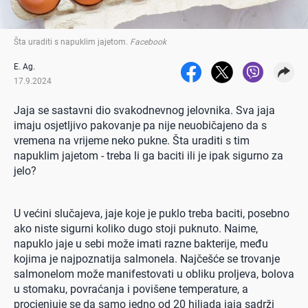
Šta uraditi s napuklim jajetom
.
Facebook
E. Ag.
17.9.2024
Jaja se sastavni dio svakodnevnog jelovnika. Sva jaja
imaju osjetljivo pakovanje pa nije neuobičajeno da s
vremena na vrijeme neko pukne. Šta uraditi s tim
napuklim jajetom - treba li ga baciti ili je ipak sigurno za
jelo?
U većini slučajeva, jaje koje je puklo treba baciti, posebno
ako niste sigurni koliko dugo stoji puknuto. Naime,
napuklo jaje u sebi može imati razne bakterije, među
kojima je najpoznatija salmonela. Najčešće se trovanje
salmonelom može manifestovati u obliku proljeva, bolova
u stomaku, povraćanja i povišene temperature, a
procjenjuje se da samo jedno od 20 hiljada jaja sadrži