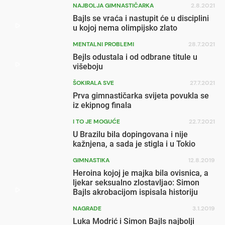
NAJBOLJA GIMNASTIČARKA
2.8.2021
Bajls se vraća i nastupit će u disciplini
u kojoj nema olimpijsko zlato
MENTALNI PROBLEMI
28.7.2021
Bejls odustala i od odbrane titule u
višeboju
ŠOKIRALA SVE
27.7.2021
Prva gimnastičarka svijeta povukla se
iz ekipnog finala
I TO JE MOGUĆE
22.7.2021
U Brazilu bila dopingovana i nije
kažnjena, a sada je stigla i u Tokio
GIMNASTIKA
12.8.2019
Heroina kojoj je majka bila ovisnica, a
ljekar seksualno zlostavljao: Simon
Bajls akrobacijom ispisala historiju
NAGRADE
3.1.2019
Luka Modrić i Simon Bajls najbolji