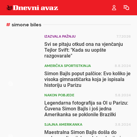
#
simone biles
IZAZVALA PAŽNJU
7.7.2026
Svi se pitaju otkud ona na vjenčanju
Tejlor Svift: "Kada su uopšte
razgovarale"
AMERIČKA SPORTISTKINJA
8.8.2024
Simon Bajls poput palčice: Evo koliko je
visoka gimnastičarka koja je ispisala
historiju u Parizu
NAKON POBJEDE
5.8.2024
Legendarna fotografija sa OI u Parizu:
Čuvena Simon Bajls i još jedna
Amerikanka se poklonile Brazilki
SJAJNA AMERIKANKA
3.8.2024
Maestralna Simon Bajls došla do