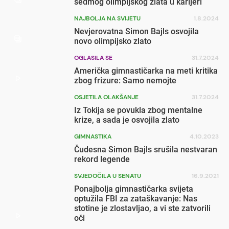
sedmog olimpijskog zlata u karijeri
NAJBOLJA NA SVIJETU
1.8.2024
Nevjerovatna Simon Bajls osvojila
novo olimpijsko zlato
OGLASILA SE
31.7.2024
Američka gimnastičarka na meti kritika
zbog frizure: Samo nemojte
OSJETILA OLAKŠANJE
31.7.2024
Iz Tokija se povukla zbog mentalne
krize, a sada je osvojila zlato
GIMNASTIKA
4.10.2023
Čudesna Simon Bajls srušila nestvaran
rekord legende
SVJEDOČILA U SENATU
16.9.2021
Ponajbolja gimnastičarka svijeta
optužila FBI za zataškavanje: Nas
stotine je zlostavljao, a vi ste zatvorili
oči