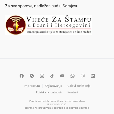
Za sve sporove, nadležan sud u Sarajevu.
Impressum
Oglašavanje
Uslovi korištenja
Politika privatnosti
Kontakt
Vlasnik autorskih prava © avaz-roto press d.o.o.
ISSN 1840-3522.
Zabranjeno preuzimanje sadržaja bez dozvole izdavača.