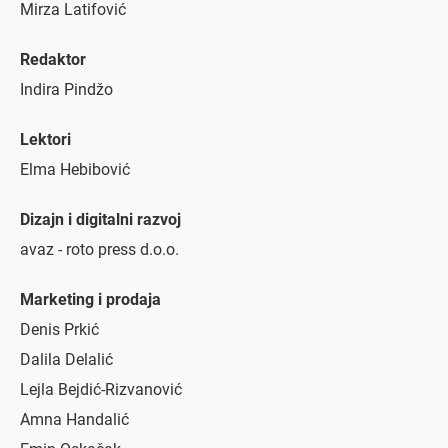
Mirza Latifović
Redaktor
Indira Pindžo
Lektori
Elma Hebibović
Dizajn i digitalni razvoj
avaz - roto press d.o.o.
Marketing i prodaja
Denis Prkić
Dalila Delalić
Lejla Bejdić-Rizvanović
Amna Handalić