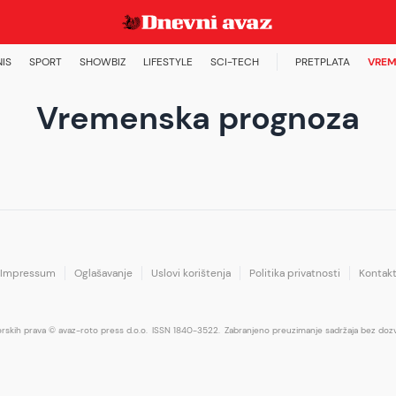
NIS
SPORT
SHOWBIZ
LIFESTYLE
SCI-TECH
PRETPLATA
VREM
Vremenska prognoza
Impressum
Oglašavanje
Uslovi korištenja
Politika privatnosti
Kontak
orskih prava © avaz-roto press d.o.o.
ISSN 1840-3522.
Zabranjeno preuzimanje sadržaja bez dozv