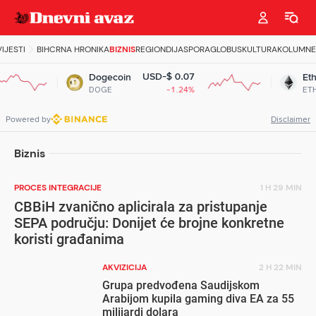
VIJESTI
BIH
CRNA HRONIKA
BIZNIS
REGION
DIJASPORA
GLOBUS
KULTURA
KOLUMNE
USD-$ 0.07
Dogecoin
Ethe
DOGE
-1.24%
ETH
Powered by
Disclaimer
Biznis
PROCES INTEGRACIJE
1 H 29 MIN
CBBiH zvanično aplicirala za pristupanje
SEPA području: Donijet će brojne konkretne
koristi građanima
AKVIZICIJA
2 H 22 MIN
Grupa predvođena Saudijskom
Arabijom kupila gaming diva EA za 55
milijardi dolara