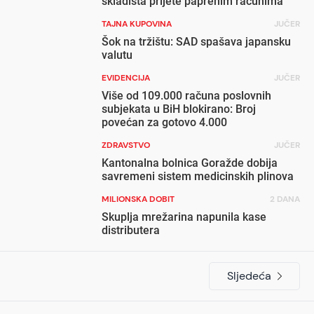
skladišta prijete paprenim računima
TAJNA KUPOVINA
JUČER
Šok na tržištu: SAD spašava japansku
valutu
EVIDENCIJA
JUČER
Više od 109.000 računa poslovnih
subjekata u BiH blokirano: Broj
povećan za gotovo 4.000
ZDRAVSTVO
JUČER
Kantonalna bolnica Goražde dobija
savremeni sistem medicinskih plinova
MILIONSKA DOBIT
2 DANA
Skuplja mrežarina napunila kase
distributera
Sljedeća