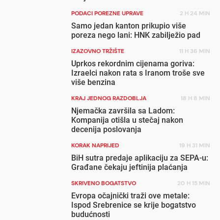
PODACI POREZNE UPRAVE
2 H 24 MIN
Samo jedan kanton prikupio više
poreza nego lani: HNK zabilježio pad
IZAZOVNO TRŽIŠTE
11 H 36 MIN
Uprkos rekordnim cijenama goriva:
Izraelci nakon rata s Iranom troše sve
više benzina
KRAJ JEDNOG RAZDOBLJA
18 H 8 MIN
Njemačka završila sa Ladom:
Kompanija otišla u stečaj nakon
decenija poslovanja
KORAK NAPRIJED
19 H 31 MIN
BiH sutra predaje aplikaciju za SEPA-u:
Građane čekaju jeftinija plaćanja
SKRIVENO BOGATSTVO
20 H 15 MIN
Evropa očajnički traži ove metale:
Ispod Srebrenice se krije bogatstvo
budućnosti