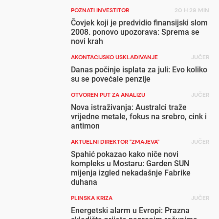
POZNATI INVESTITOR
20 H 29 MIN
Čovjek koji je predvidio finansijski slom
2008. ponovo upozorava: Sprema se
novi krah
AKONTACIJSKO USKLAĐIVANJE
JUČER
Danas počinje isplata za juli: Evo koliko
su se povećale penzije
OTVOREN PUT ZA ANALIZU
JUČER
Nova istraživanja: Australci traže
vrijedne metale, fokus na srebro, cink i
antimon
AKTUELNI DIREKTOR "ZMAJEVA"
JUČER
Spahić pokazao kako niče novi
kompleks u Mostaru: Garden SUN
mijenja izgled nekadašnje Fabrike
duhana
PLINSKA KRIZA
JUČER
Energetski alarm u Evropi: Prazna