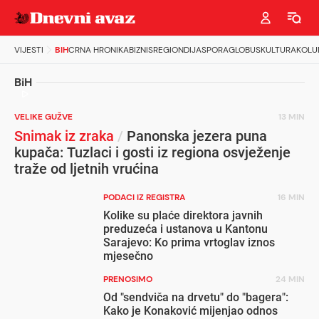
VIJESTI
BIH
CRNA HRONIKA
BIZNIS
REGION
DIJASPORA
GLOBUS
KULTURA
KOLU
BiH
VELIKE GUŽVE
13 MIN
Snimak iz zraka
/
Panonska jezera puna
kupača: Tuzlaci i gosti iz regiona osvježenje
traže od ljetnih vrućina
PODACI IZ REGISTRA
16 MIN
Kolike su plaće direktora javnih
preduzeća i ustanova u Kantonu
Sarajevo: Ko prima vrtoglav iznos
mjesečno
PRENOSIMO
24 MIN
Od "sendviča na drvetu" do "bagera":
Kako je Konaković mijenjao odnos