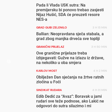
Pada li Vlada USK sutra: Na
premijersku bi ponovo trebao zasjesti
Nijaz Hušić, SDA će preuzeti resore
NES-a
GRAD GUBI ZELENILO
3 H 15 MIN
Ballian: Neopravdana sječa stabala, a
grad zbog manjka drveća sve topliji
GRANIČNI PRIJELAZ
3 H 50 MIN
Ove granične prijelaze treba
izbjegavati: Gužve na izlazu iz države,
na nekoliko u oba smjera
KARLOV MOST
4 H 2 MIN
Obilježen Dan sjećanja na žrtve ratnih
zločina u Foči
SINDIKAT RUDARA
4 H 31 MIN
Edib Dedić za “Avaz”: Boravak u jami
rudari sve teže podnose, ako Lakić ne
odgovori do sutra silazimo i mi