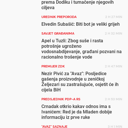
prema Dodiku i tumačenje njegovih
ciljeva
UREDNIK PREPORODA
2 H 27 MIN
Elvedin Subašić: Biti bot je veliki grijeh
SAVJET GRAĐANIMA
2 H 32 MIN
Apel u Tuzli: Zbog suše i rasta
potrošnje ugroženo
vodosnabdijevanje, građani pozvani na
racionalno trošenje vode
PREMIJER ZDK
2 H 47 MIN
Nezir Pivić za "Avaz": Posljedice
gašenja proizvodnje u zeničkoj
Željezari su zastrašujuće, osjetit će ih
cijela BiH
PREDSJEDNIK PDP-A RS
2 H 53 MIN
Crnadak otkrio kakav odnos ima s
Ivanićem: Red je da Mladen dobije
informaciju iz prve ruke
"AVAZ" SAZNAJE
3 H 1 MIN