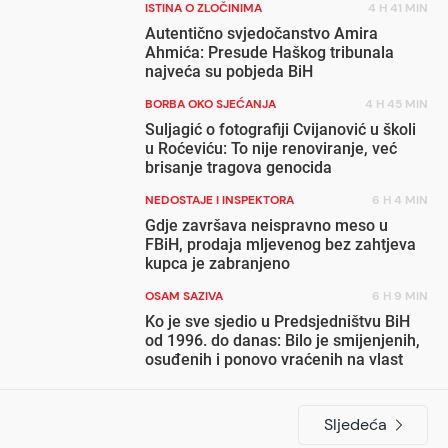
ISTINA O ZLOČINIMA
4 H 41 MIN
Autentično svjedočanstvo Amira
Ahmića: Presude Haškog tribunala
najveća su pobjeda BiH
BORBA OKO SJEĆANJA
4 H 45 MIN
Suljagić o fotografiji Cvijanović u školi
u Roćeviću: To nije renoviranje, već
brisanje tragova genocida
NEDOSTAJE I INSPEKTORA
6 H 4 MIN
Gdje završava neispravno meso u
FBiH, prodaja mljevenog bez zahtjeva
kupca je zabranjeno
OSAM SAZIVA
6 H 9 MIN
Ko je sve sjedio u Predsjedništvu BiH
od 1996. do danas: Bilo je smijenjenih,
osuđenih i ponovo vraćenih na vlast
Sljedeća