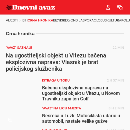
VIJESTI
BIH
CRNA HRONIKA
BIZNIS
REGION
DIJASPORA
GLOBUS
KULTURA
KOL
Crna hronika
"AVAZ" SAZNAJE
22 MIN
Na ugostiteljski objekt u Vitezu bačena
eksplozivna naprava: Vlasnik je brat
policijskog službenika
ISTRAGA U TOKU
2 H 37 MIN
Bačena eksplozivna naprava na
ugostiteljski objekt u Vitezu, u Novom
Travniku zapaljen Golf
"AVAZ" NA LICU MJESTA
3 H 2 MIN
Nesreća u Tuzli: Motociklista udario u
automobil, nastale velike gužve