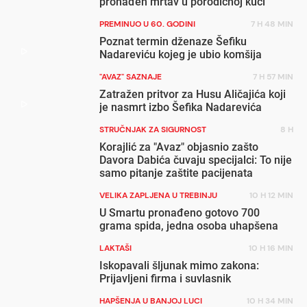
pronađen mrtav u porodičnoj kući
PREMINUO U 60. GODINI
7 H 48 MIN
Poznat termin dženaze Šefiku
Nadareviću kojeg je ubio komšija
"AVAZ" SAZNAJE
7 H 57 MIN
Zatražen pritvor za Husu Aličajića koji
je nasmrt izbo Šefika Nadarevića
STRUČNJAK ZA SIGURNOST
8 H
Korajlić za "Avaz" objasnio zašto
Davora Dabića čuvaju specijalci: To nije
samo pitanje zaštite pacijenata
VELIKA ZAPLJENA U TREBINJU
10 H 12 MIN
U Smartu pronađeno gotovo 700
grama spida, jedna osoba uhapšena
LAKTAŠI
10 H 16 MIN
Iskopavali šljunak mimo zakona:
Prijavljeni firma i suvlasnik
HAPŠENJA U BANJOJ LUCI
10 H 34 MIN