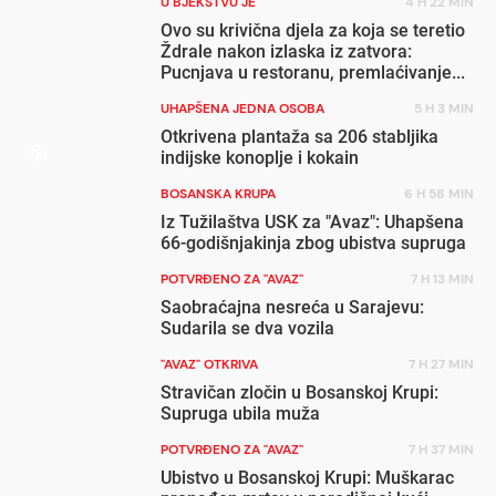
U BJEKSTVU JE
4 H 22 MIN
Ovo su krivična djela za koja se teretio
Ždrale nakon izlaska iz zatvora:
Pucnjava u restoranu, premlaćivanje...
UHAPŠENA JEDNA OSOBA
5 H 3 MIN
Otkrivena plantaža sa 206 stabljika
indijske konoplje i kokain
BOSANSKA KRUPA
6 H 58 MIN
Iz Tužilaštva USK za "Avaz": Uhapšena
66-godišnjakinja zbog ubistva supruga
POTVRĐENO ZA "AVAZ"
7 H 13 MIN
Saobraćajna nesreća u Sarajevu:
Sudarila se dva vozila
"AVAZ" OTKRIVA
7 H 27 MIN
Stravičan zločin u Bosanskoj Krupi:
Supruga ubila muža
POTVRĐENO ZA "AVAZ"
7 H 37 MIN
Ubistvo u Bosanskoj Krupi: Muškarac