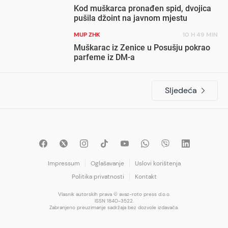
Kod muškarca pronađen spid, dvojica
pušila džoint na javnom mjestu
MUP ZHK
10 H 49 MIN
Muškarac iz Zenice u Posušju pokrao
parfeme iz DM-a
Sljedeća
Impressum
Oglašavanje
Uslovi korištenja
Politika privatnosti
Kontakt
Vlasnik autorskih prava © avaz-roto press d.o.o.
ISSN 1840-3522.
Zabranjeno preuzimanje sadržaja bez dozvole izdavača.