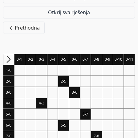
Otkrij sva rješenja
Prethodna
0-1
0-2
0-3
0-4
0-5
0-6
0-7
0-8
0-9
0-10
0-11
1-0
2-0
2-5
3-0
3-6
4-0
4-3
5-0
5-7
6-0
6-5
7-0
7-8