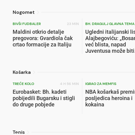
Nogomet
BIVŠI FUDBALER
23 MIN
BH. DRAGULJ GLAVNA TEMA
Maldini otkrio detalje
Ugledni italijanski li
pregovora: Gvardiola čak
Alajbegoviću: „Bosa
crtao formacije za Italiju
već blista, napad
Juventusa može biti
razoran“
Košarka
TREĆE KOLO
4 H 56 MIN
IGRAO ZA MEMFIS
Eurobasket: Bh. kadeti
NBA košarkaš premi
pobijedili Bugarsku i stigli
posljedica heroina i
do druge pobjede
kokaina
Tenis