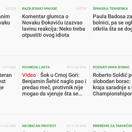
JUČER
RAZBJESNIO MNOGE
JUČER
ŠPANSKA TENISERKA
ranim
Komentar glumca o
Paula Badosa za
ovaku
Novaku Đokoviću izazvao
bolnici, pa se ogl
lavinu reakcija: Neko treba
otkrila šta se do
otpustiti ovog idiota
1 H 1 MIN
POVREDA LAKTA
15 H 49 MIN
POZNATI MMA BORAC
teran
Video
/
Šok u Crnoj Gori:
Roberto Soldić 
est
Benjamin Šehić naglo pao i
slobodan borac:
je
predao meč, protivnik nije
kraja saradnje s
mogao da vjeruje šta se
Championshipom
desilo
se novo poglavlje
 H 42 MIN
NEOBIČAN PROTEST
20 H 32 MIN
PRIPREME ZA TAKMIČE