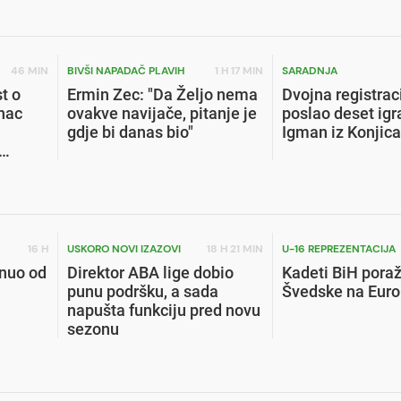
46 MIN
BIVŠI NAPADAČ PLAVIH
1 H 17 MIN
SARADNJA
st o
Ermin Zec: "Da Željo nema
Dvojna registrac
nac
ovakve navijače, pitanje je
poslao deset igr
gdje bi danas bio"
Igman iz Konjica
16 H
USKORO NOVI IZAZOVI
18 H 21 MIN
U-16 REPREZENTACIJA
nuo od
Direktor ABA lige dobio
Kadeti BiH pora
punu podršku, a sada
Švedske na Eur
napušta funkciju pred novu
sezonu