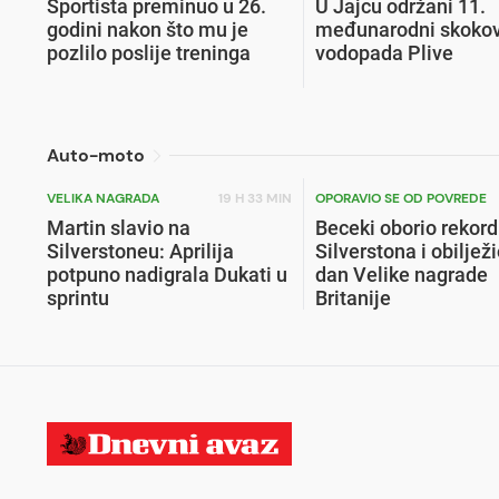
Sportista preminuo u 26.
U Jajcu održani 11.
godini nakon što mu je
međunarodni skokov
pozlilo poslije treninga
vodopada Plive
Auto-moto
VELIKA NAGRADA
19 H 33 MIN
OPORAVIO SE OD POVREDE
Martin slavio na
Beceki oborio rekord
Silverstoneu: Aprilija
Silverstona i obilježi
potpuno nadigrala Dukati u
dan Velike nagrade
sprintu
Britanije