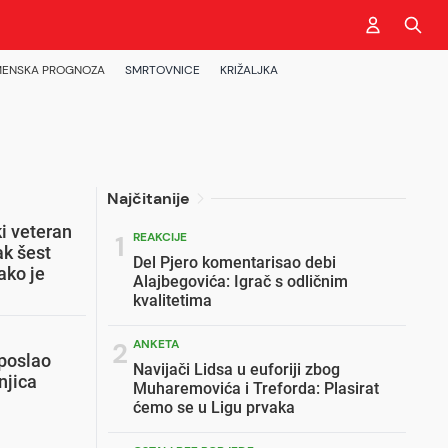
ENSKA PROGNOZA
SMRTOVNICE
KRIŽALJKA
Najčitanije
i veteran
1
REAKCIJE
ak šest
Del Pjero komentarisao debi
ako je
Alajbegovića: Igrač s odličnim
kvalitetima
2
ANKETA
 poslao
Navijači Lidsa u euforiji zbog
njica
Muharemovića i Treforda: Plasirat
ćemo se u Ligu prvaka