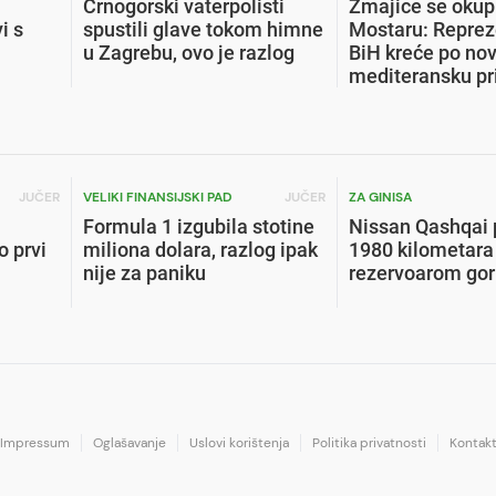
Crnogorski vaterpolisti
Zmajice se okupi
i s
spustili glave tokom himne
Mostaru: Reprez
u Zagrebu, ovo je razlog
BiH kreće po no
mediteransku pr
JUČER
VELIKI FINANSIJSKI PAD
JUČER
ZA GINISA
Formula 1 izgubila stotine
Nissan Qashqai 
o prvi
miliona dolara, razlog ipak
1980 kilometara
nije za paniku
rezervoarom gor
Impressum
Oglašavanje
Uslovi korištenja
Politika privatnosti
Kontak