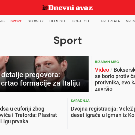
NIS
SPORT
SHOWBIZ
LIFESTYLE
SCI-TECH
PRETPLATA
VREM
Sport
BIZARAN MEČ
Video
/
Boksersk
 detalje pregovora:
se borio protiv č
crtao formacije za Italiju
protivnika, evo k
završio
SARADNJA
idsa u euforiji zbog
Dvojna registracija: Velež
ća i Treforda: Plasirat
deset igrača u Igman iz Ko
 Ligu prvaka