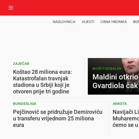
NASLOVNICA
VIJESTI
CRNA HRONIKA
BIZ
ZAJEČAR
BIVŠI FUDBALER
Koštao 28 miliona eura:
Maldini otkrio
Katastrofalan travnjak
Gvardiola čak 
stadiona u Srbiji koji je
otvoren prije tri godine
BUNDESLIGA
ANKETA
Pejčinović se pridružuje Demiroviću
Navijači L
u transferu vrijednom 25 miliona
Muharemovi
eura
ćemo se u