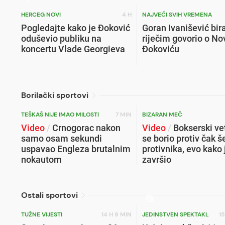
HERCEG NOVI
4 H
NAJVEĆI SVIH VREMENA
Pogledajte kako je Đoković
Goran Ivanišević bi
oduševio publiku na
riječim govorio o N
koncertu Vlade Georgieva
Đokoviću
Borilački sportovi
TEŠKAŠ NIJE IMAO MILOSTI
7 MIN
BIZARAN MEČ
Video
/
Crnogorac nakon
Video
/
Bokserski ve
samo osam sekundi
se borio protiv čak š
uspavao Engleza brutalnim
protivnika, evo kako 
nokautom
završio
Ostali sportovi
TUŽNE VIJESTI
14 H 9 MIN
JEDINSTVEN SPEKTAKL
15