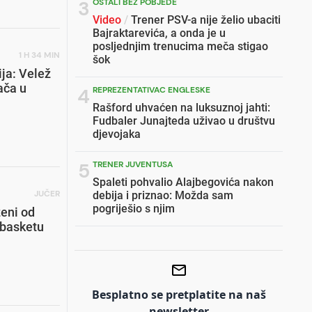
3
OSTALI BEZ POBJEDE
Video
/
Trener PSV-a nije želio ubaciti
Bajraktarevića, a onda je u
posljednjim trenucima meča stigao
1 H 34 MIN
šok
ija: Velež
ača u
4
REPREZENTATIVAC ENGLESKE
Rašford uhvaćen na luksuznoj jahti:
Fudbaler Junajteda uživao u društvu
djevojaka
5
TRENER JUVENTUSA
Spaleti pohvalio Alajbegovića nakon
JUČER
debija i priznao: Možda sam
pogriješio s njim
ženi od
obasketu
6
WWIN LIGA BIH
Sarajevo i Radnik remizirali, o
poništenom golu "Bordo" tima dugo će
se pričati
Besplatno se pretplatite na naš
newsletter