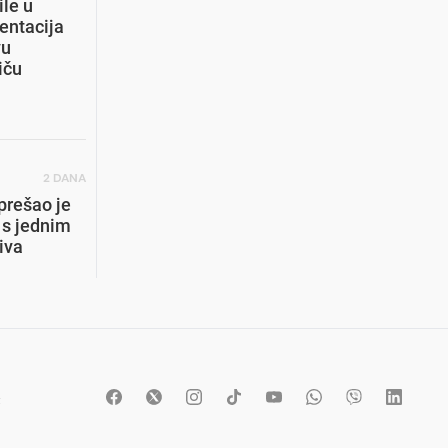
le u
Novog Pazara
entacija
vu
12
SVE JE VEĆI PRITISAK
iču
FIFA stala u odbranu Infantina nakon
skandala sa ljubavnicom
13
POVREDA LAKTA
Video
/
Šok u Crnoj Gori: Benjamin
2 DANA
Šehić naglo pao i predao meč,
protivnik nije mogao da vjeruje šta se
prešao je
desilo
 s jednim
iva
14
ZAJEČAR
Koštao 28 miliona eura: Katastrofalan
travnjak stadiona u Srbiji koji je
otvoren prije tri godine
15
TRANSFERI
Siti dovodi marokanskog tinejdžera
t
koji vrijedi 100 miliona eura