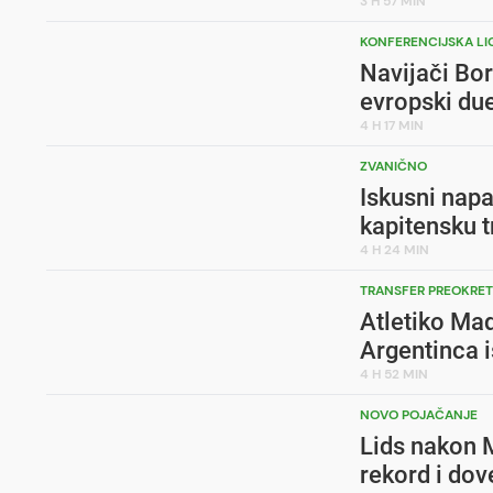
3 H 57 MIN
KONFERENCIJSKA LI
Navijači Bor
evropski due
4 H 17 MIN
ZVANIČNO
Iskusni napa
kapitensku t
4 H 24 MIN
TRANSFER PREOKRE
Atletiko Ma
Argentinca i
4 H 52 MIN
NOVO POJAČANJE
Lids nakon 
rekord i dov