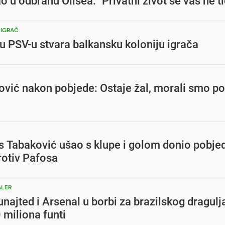
 u odbranu Olisea: "Privatni život se vas ne t
 IGRAČ
 u PSV-u stvara balkansku koloniju igrača
vić nakon pobjede: Ostaje žal, morali smo pos
s Tabaković ušao s klupe i golom donio pobje
rotiv Pafosa
ALER
najted i Arsenal u borbi za brazilskog dragulj
 miliona funti