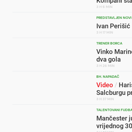
Kompani stao
3 H 6 MIN
PREDSTAVLJEN NOVI
Ivan Perišić
3 H 17 MIN
TRENER BORCA
Vinko Marino
dva gola
3 H 26 MIN
BH. NAPADAČ
Video
/
Hari
Salcburgu p
3 H 37 MIN
TALENTOVANI FUDB
Mančester ju
vrijednog 30