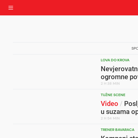
SP
LOVA DO KROVA
Nevjerovatna
ogromne pov
2 H 38 MIN
TUŽNE SCENE
Video
/
Posl
u suzama op
2 H 54 MIN
TRENER BAVARACA