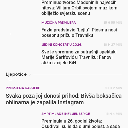
Preminuo tvorac Madoninih najvećih
hitova: Vilijam Orbit svojom muzikom
obilježio svjetsku scenu
MUZIČKA PREMIJERA
15 H 55 MIN
Fazla predstavio "Lejlu": Pjesma nosi
posebnu priču o Travniku
JEDINI KONCERT U 2026.
16 H 27 MIN
Sve je spremno za sutrašnji spektakl
Marije Šerifović u Travniku: Fanovi
stižu iz cijele BiH
Ljepotice
PROMJENA KARIJERE
10 H 2 MIN
Svaka poza joj donosi prihod: Bivša boksačica
oblinama je zapalila Instagram
SMRT MLADE INFLUENSERICE
15 H 4 MIN
Preminula u 26. godini života:
Osuđivali su je da glumi bolest, a sada