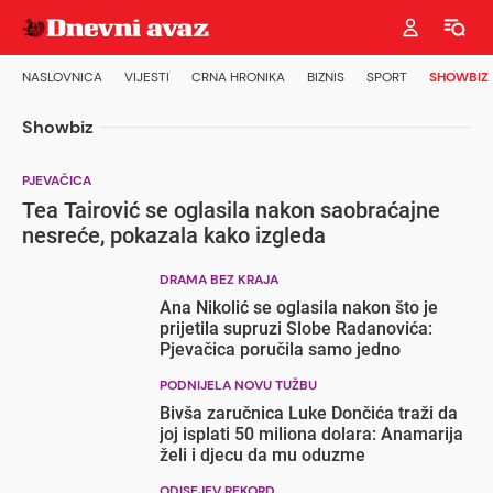
NASLOVNICA
VIJESTI
CRNA HRONIKA
BIZNIS
SPORT
SHOWBIZ
Showbiz
PJEVAČICA
Tea Tairović se oglasila nakon saobraćajne
nesreće, pokazala kako izgleda
DRAMA BEZ KRAJA
Ana Nikolić se oglasila nakon što je
prijetila supruzi Slobe Radanovića:
Pjevačica poručila samo jedno
PODNIJELA NOVU TUŽBU
Bivša zaručnica Luke Dončića traži da
joj isplati 50 miliona dolara: Anamarija
želi i djecu da mu oduzme
ODISEJEV REKORD