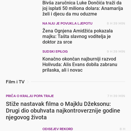
Bivša zaručnica Luke Dončića traži da
joj isplati 50 miliona dolara: Anamarija
želi i djecu da mu oduzme
NA NJU JE POVUKLA LJEPOTU
8 H 39 MIN
Žena Ognjena Amidžića pokazala
majku: Tašta slavnog voditelja je
doktor za srce
SUDSKI EPILOG
9 H 39 MIN
Konačno okončan najburniji razvod
Holivuda: Alis Evans dobila zabranu
prilaska, ali i novac
Film i TV
PRIČA O KRALJU POPA TRAJE
7 H 39 MIN
Stiže nastavak filma o Majklu Džeksonu:
Drugi dio obuhvata najkontroverznije godine
njegovog života
ODISEJEV REKORD
8 H