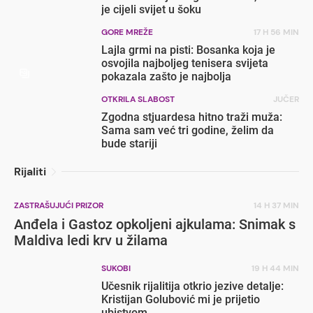
je cijeli svijet u šoku
GORE MREŽE
17 H 56 MIN
Lajla grmi na pisti: Bosanka koja je
osvojila najboljeg tenisera svijeta
pokazala zašto je najbolja
OTKRILA SLABOST
JUČER
Zgodna stjuardesa hitno traži muža:
Sama sam već tri godine, želim da
bude stariji
Rijaliti
ZASTRAŠUJUĆI PRIZOR
14 H 37 MIN
Anđela i Gastoz opkoljeni ajkulama: Snimak s
Maldiva ledi krv u žilama
SUKOBI
19 H 44 MIN
Učesnik rijalitija otkrio jezive detalje:
Kristijan Golubović mi je prijetio
ubistvom