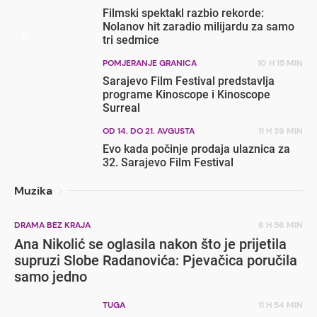
Filmski spektakl razbio rekorde:
Nolanov hit zaradio milijardu za samo
tri sedmice
POMJERANJE GRANICA
10 H 15 MIN
Sarajevo Film Festival predstavlja
programe Kinoscope i Kinoscope
Surreal
OD 14. DO 21. AVGUSTA
11 H 39 MIN
Evo kada počinje prodaja ulaznica za
32. Sarajevo Film Festival
Muzika
DRAMA BEZ KRAJA
6 H 56 MIN
Ana Nikolić se oglasila nakon što je prijetila
supruzi Slobe Radanovića: Pjevačica poručila
samo jedno
TUGA
11 H 54 MIN