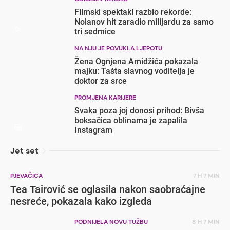
Filmski spektakl razbio rekorde:
Nolanov hit zaradio milijardu za samo
tri sedmice
NA NJU JE POVUKLA LJEPOTU
Žena Ognjena Amidžića pokazala
majku: Tašta slavnog voditelja je
doktor za srce
PROMJENA KARIJERE
Svaka poza joj donosi prihod: Bivša
boksačica oblinama je zapalila
Instagram
Jet set
PJEVAČICA
7 H 7 MIN
Tea Tairović se oglasila nakon saobraćajne
nesreće, pokazala kako izgleda
PODNIJELA NOVU TUŽBU
8 H 7 MIN