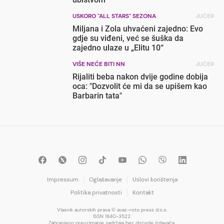
USKORO "ALL STARS" SEZONA
JUČER
Miljana i Zola uhvaćeni zajedno: Evo
gdje su viđeni, već se šuška da
zajedno ulaze u „Elitu 10“
VIŠE NEĆE BITI NN
JUČER
Rijaliti beba nakon dvije godine dobija
oca: "Dozvolit će mi da se upišem kao
Barbarin tata"
Impressum
Oglašavanje
Uslovi korištenja
Politika privatnosti
Kontakt
Vlasnik autorskih prava © avaz-roto press d.o.o.
ISSN 1840-3522.
Zabranjeno preuzimanje sadržaja bez dozvole izdavača.