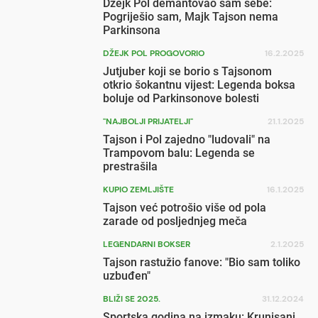
Džejk Pol demantovao sam sebe:
Pogriješio sam, Majk Tajson nema
Parkinsona
DŽEJK POL PROGOVORIO
16.2.2025
Jutjuber koji se borio s Tajsonom
otkrio šokantnu vijest: Legenda boksa
boluje od Parkinsonove bolesti
"NAJBOLJI PRIJATELJI"
21.1.2025
Tajson i Pol zajedno "ludovali" na
Trampovom balu: Legenda se
prestrašila
KUPIO ZEMLJIŠTE
16.1.2025
Tajson već potrošio više od pola
zarade od posljednjeg meča
LEGENDARNI BOKSER
2.1.2025
Tajson rastužio fanove: "Bio sam toliko
uzbuđen"
BLIŽI SE 2025.
31.12.2024
Sportska godina na izmaku: Krunisani