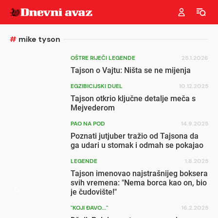
#
mike tyson
OŠTRE RIJEČI LEGENDE
25.1.2026
Tajson o Vajtu: Ništa se ne mijenja
EGZIBICIJSKI DUEL
10.12.2025
Tajson otkrio ključne detalje meča s
Mejvederom
PAO NA POD
14.9.2025
Poznati jutjuber tražio od Tajsona da
ga udari u stomak i odmah se pokajao
LEGENDE
1.8.2025
Tajson imenovao najstrašnijeg boksera
svih vremena: "Nema borca kao on, bio
je čudovište!"
"KOJI ĐAVO..."
16.2.2025