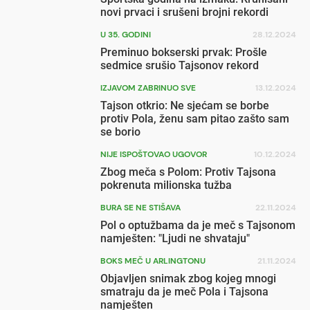
novi prvaci i srušeni brojni rekordi
U 35. GODINI
28.12.2024
Preminuo bokserski prvak: Prošle
sedmice srušio Tajsonov rekord
IZJAVOM ZABRINUO SVE
13.12.2024
Tajson otkrio: Ne sjećam se borbe
protiv Pola, ženu sam pitao zašto sam
se borio
NIJE ISPOŠTOVAO UGOVOR
10.12.2024
Zbog meča s Polom: Protiv Tajsona
pokrenuta milionska tužba
BURA SE NE STIŠAVA
22.11.2024
Pol o optužbama da je meč s Tajsonom
namješten: "Ljudi ne shvataju"
BOKS MEČ U ARLINGTONU
21.11.2024
Objavljen snimak zbog kojeg mnogi
smatraju da je meč Pola i Tajsona
namješten