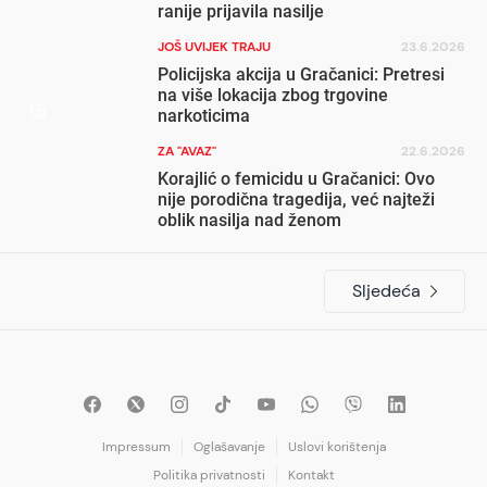
ranije prijavila nasilje
JOŠ UVIJEK TRAJU
23.6.2026
Policijska akcija u Gračanici: Pretresi
na više lokacija zbog trgovine
narkoticima
ZA "AVAZ"
22.6.2026
Korajlić o femicidu u Gračanici: Ovo
nije porodična tragedija, već najteži
oblik nasilja nad ženom
Sljedeća
Impressum
Oglašavanje
Uslovi korištenja
Politika privatnosti
Kontakt