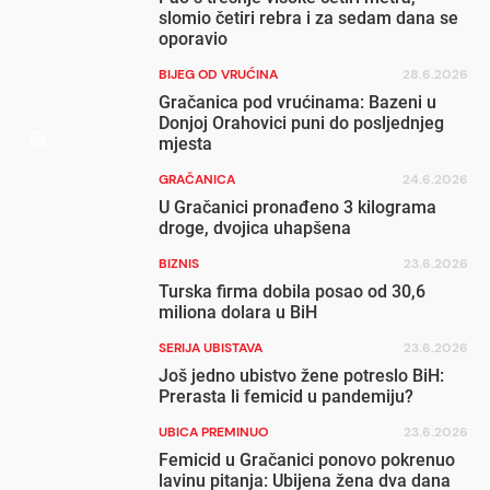
slomio četiri rebra i za sedam dana se
oporavio
BIJEG OD VRUĆINA
28.6.2026
Gračanica pod vrućinama: Bazeni u
Donjoj Orahovici puni do posljednjeg
mjesta
GRAČANICA
24.6.2026
U Gračanici pronađeno 3 kilograma
droge, dvojica uhapšena
BIZNIS
23.6.2026
Turska firma dobila posao od 30,6
miliona dolara u BiH
SERIJA UBISTAVA
23.6.2026
Još jedno ubistvo žene potreslo BiH:
Prerasta li femicid u pandemiju?
UBICA PREMINUO
23.6.2026
Femicid u Gračanici ponovo pokrenuo
lavinu pitanja: Ubijena žena dva dana