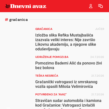
#
gračanica
GRAČANICA
JUČER
Izložba slika Refika Mustajbašića
izazvala veliki interes: Nije završio
Likovnu akademiju, a njegove slike
oduševljavaju
UDRUŽENJE POMOZI.BA
24.7.2026
Pomozimo Bademi Alić da ponovo živi
bez bolova
TEŠKA NESREĆA
21.7.2026
Gračanički vatrogasci iz smrskanog
vozila spasili Miloša Velimirovića
POTVRĐENO ZA "AVAZ"
21.7.2026
Stravičan sudar automobila i kamiona
kod Gračanice: Vatrogasci izvlačili