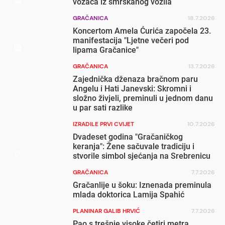
vozača iz smrskanog vozila
GRAČANICA
18.7.2026
Koncertom Amela Ćurića započela 23.
manifestacija "Ljetne večeri pod
lipama Gračanice"
GRAČANICA
13.7.2026
Zajednička dženaza bračnom paru
Angelu i Hati Janevski: Skromni i
složno živjeli, preminuli u jednom danu
u par sati razlike
IZRADILE PRVI CVIJET
10.7.2026
Dvadeset godina "Gračaničkog
keranja": Žene sačuvale tradiciju i
stvorile simbol sjećanja na Srebrenicu
GRAČANICA
7.7.2026
Gračanlije u šoku: Iznenada preminula
mlada doktorica Lamija Spahić
PLANINAR GALIB HRVIĆ
7.7.2026
Pao s trešnje visoke četiri metra,