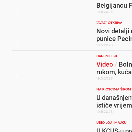
Belgijancu 
19.5.2026
"AVAZ" OTKRIVA
Novi detalji
punice Pecir
19.5.2026
DAN POSLIJE
Video
/
Boln
rukom, kuća
19.5.2026
NA KIOSCIMA ŠIROM 
U današnjem
ističe vrije
19.5.2026
UBIO JOJ I MAJKU
U KCUS-u pr