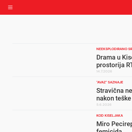
NEEKSPLODIRANO S
Drama u Kise
prostorija 
14.7.2026
"AVAZ" SAZNAJE
Stravična ne
nakon teške
5.6.2026
KOD KISELJAKA
Miro Pecire
femicida