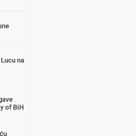
esne
e Lucu na
 gave
y of BiH
uću