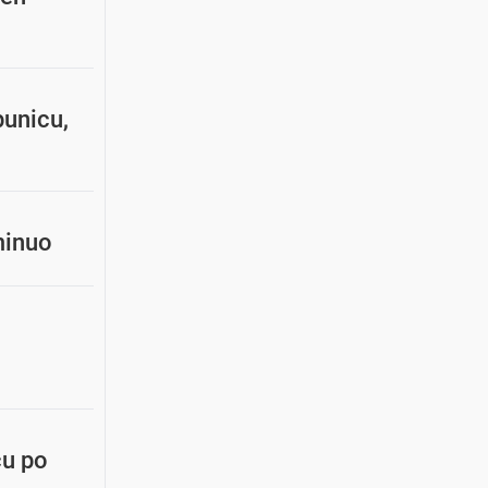
punicu,
minuo
cu po