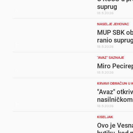
suprug
18.5.2026
NASELJE JEHOVAC
MUP SBK obja
ranio suprug
18.5.2026
"AVAZ" SAZNAJE
Miro Pecirep
18.5.2026
KRVAVI OBRAČUN U 
"Avaz" otkriv
nasilničkom
18.5.2026
KISELJAK
Ovo je Vesna