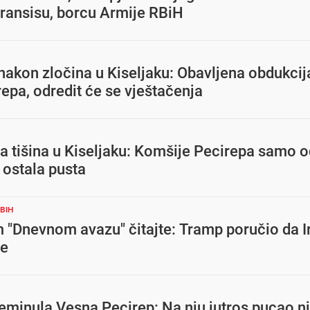
Fransisu, borcu Armije RBiH
 nakon zločina u Kiseljaku: Obavljena obdukcija
epa, odredit će se vještačenja
a tišina u Kiseljaku: Komšije Pecirepa samo
 ostala pusta
BIH
 "Dnevnom avazu" čitajte: Tramp poručio da I
me
eminula Vesna Pecirep: Na nju jutros pucao n