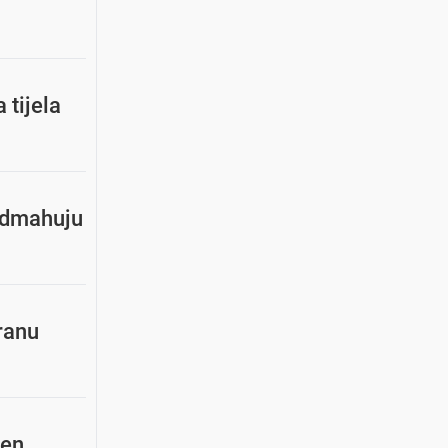
 tijela
 odmahuju
ranu
jen