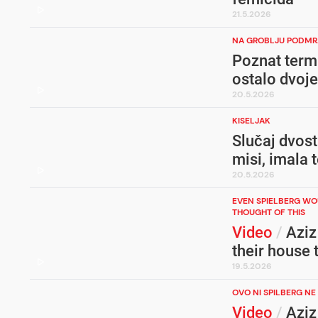
21.5.2026
NA GROBLJU PODMR
Poznat termi
ostalo dvoje
20.5.2026
KISELJAK
Slučaj dvost
misi, imala 
20.5.2026
EVEN SPIELBERG WO
THOUGHT OF THIS
Video
/
Aziz 
their house
19.5.2026
OVO NI SPILBERG NE 
Video
/
Aziz 