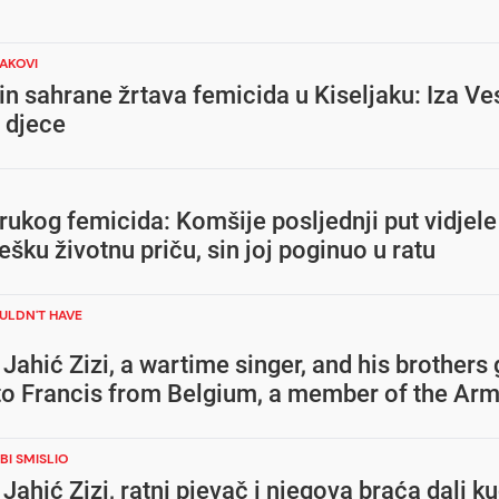
AKOVI
n sahrane žrtava femicida u Kiseljaku: Iza V
 djece
rukog femicida: Komšije posljednji put vidjel
tešku životnu priču, sin joj poginuo u ratu
ULDN'T HAVE
Jahić Zizi, a wartime singer, and his brothers
 to Francis from Belgium, a member of the Arm
BI SMISLIO
Jahić Zizi, ratni pjevač i njegova braća dali k