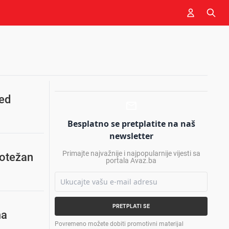
red
Besplatno se pretplatite na naš
newsletter
Primajte najvažnije i najpopularnije vijesti sa
 otežan
portala Avaz.ba
PRETPLATI SE
ma
Povremeno možete dobiti promotivni materijal