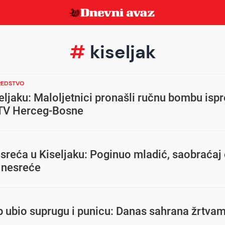
#
kiseljak
REDSTVO
ljaku: Maloljetnici pronašli ručnu bombu isp
RTV Herceg-Bosne
sreća u Kiseljaku: Poginuo mladić, saobraćaj
 nesreće
p ubio suprugu i punicu: Danas sahrana žrtva