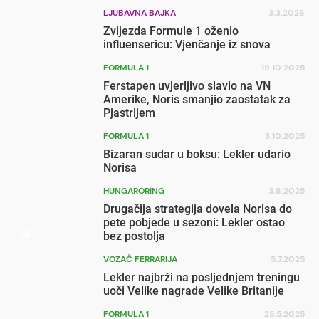
LJUBAVNA BAJKA
3.3.2026
Zvijezda Formule 1 oženio
influensericu: Vjenčanje iz snova
FORMULA 1
19.10.2025
Ferstapen uvjerljivo slavio na VN
Amerike, Noris smanjio zaostatak za
Pjastrijem
FORMULA 1
3.10.2025
Bizaran sudar u boksu: Lekler udario
Norisa
HUNGARORING
3.8.2025
Drugačija strategija dovela Norisa do
pete pobjede u sezoni: Lekler ostao
bez postolja
VOZAČ FERRARIJA
5.7.2025
Lekler najbrži na posljednjem treningu
uoči Velike nagrade Velike Britanije
FORMULA 1
25.5.2025