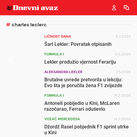
#
charles leclerc
LIČNOST DANA
6.7.2026
Šarl Lekler: Povratak otpisanih
FORMULA 1
3.6.2026
Lekler produžio vjernost Ferariju
ALEKSANDRA LEKLER
7.5.2026
Brutalne uvrede pretvorila u lekciju:
Evo šta je poručila žena F1 zvijezde
FORMULA 1
15.3.2026
Antoneli pobijedio u Kini, McLaren
razočarao, Ferrari oduševio
VOZAČ MERCEDESA
14.3.2026
Džordž Rasel pobjednik F1 sprint utrke
u Kini