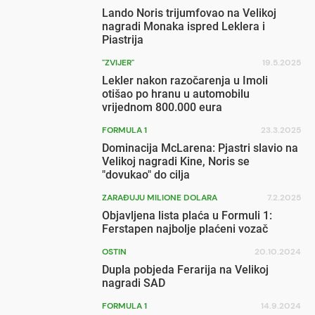
Lando Noris trijumfovao na Velikoj
nagradi Monaka ispred Leklera i
Piastrija
"ZVIJER"
19.5.2025
Lekler nakon razočarenja u Imoli
otišao po hranu u automobilu
vrijednom 800.000 eura
FORMULA 1
23.3.2025
Dominacija McLarena: Pjastri slavio na
Velikoj nagradi Kine, Noris se
"dovukao" do cilja
ZARAĐUJU MILIONE DOLARA
7.2.2025
Objavljena lista plaća u Formuli 1:
Ferstapen najbolje plaćeni vozač
OSTIN
20.10.2024
Dupla pobjeda Ferarija na Velikoj
nagradi SAD
FORMULA 1
14.9.2024