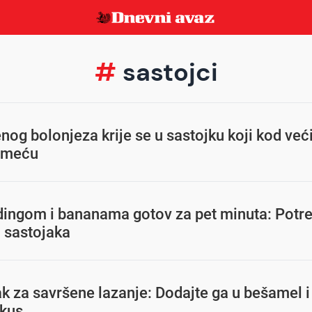
#
sastojci
nog bolonjeza krije se u sastojku koji kod već
 smeću
dingom i bananama gotov za pet minuta: Potre
 sastojaka
ak za savršene lazanje: Dodajte ga u bešamel i
okus