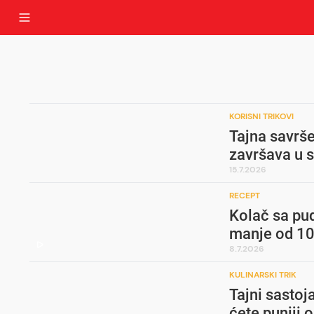
KORISNI TRIKOVI
Tajna savrše
završava u
15.7.2026
RECEPT
Kolač sa pu
manje od 10
8.7.2026
KULINARSKI TRIK
Tajni sastoj
ćete puniji 