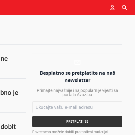
ine
Besplatno se pretplatite na naš
newsletter
Primajte najvažnije i najpopularnije vijesti sa
bno je
portala Avaz.ba
PRETPLATI SE
 dobit
Povremeno možete dobiti promotivni materijal