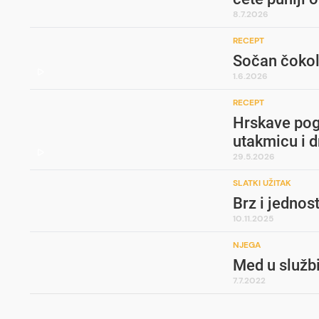
8.7.2026
RECEPT
Sočan čokol
1.6.2026
RECEPT
Hrskave pog
utakmicu i 
29.5.2026
SLATKI UŽITAK
Brz i jednos
10.11.2025
NJEGA
Med u službi
7.7.2022