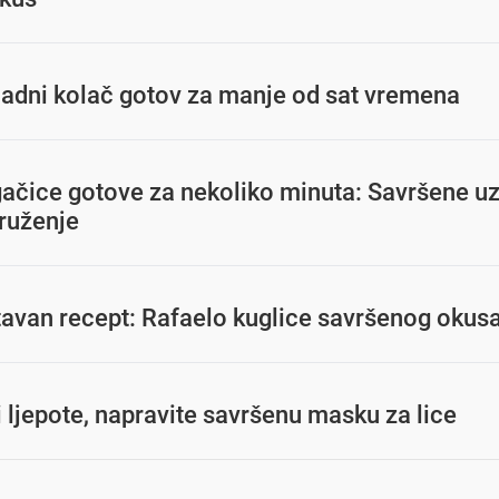
adni kolač gotov za manje od sat vremena
ačice gotove za nekoliko minuta: Savršene u
druženje
tavan recept: Rafaelo kuglice savršenog okus
 ljepote, napravite savršenu masku za lice