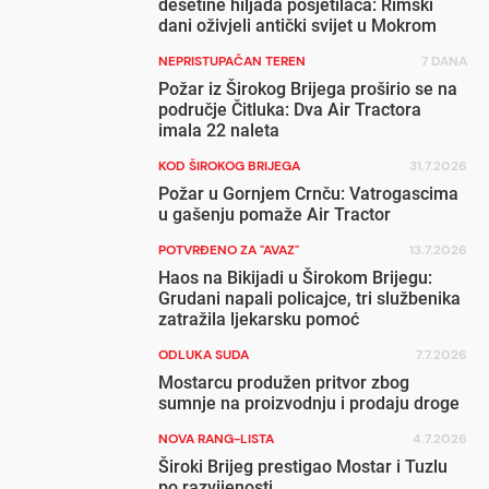
desetine hiljada posjetilaca: Rimski
dani oživjeli antički svijet u Mokrom
NEPRISTUPAČAN TEREN
7 DANA
Požar iz Širokog Brijega proširio se na
područje Čitluka: Dva Air Tractora
imala 22 naleta
KOD ŠIROKOG BRIJEGA
31.7.2026
Požar u Gornjem Crnču: Vatrogascima
u gašenju pomaže Air Tractor
POTVRĐENO ZA "AVAZ"
13.7.2026
Haos na Bikijadi u Širokom Brijegu:
Grudani napali policajce, tri službenika
zatražila ljekarsku pomoć
ODLUKA SUDA
7.7.2026
Mostarcu produžen pritvor zbog
sumnje na proizvodnju i prodaju droge
NOVA RANG-LISTA
4.7.2026
Široki Brijeg prestigao Mostar i Tuzlu
po razvijenosti