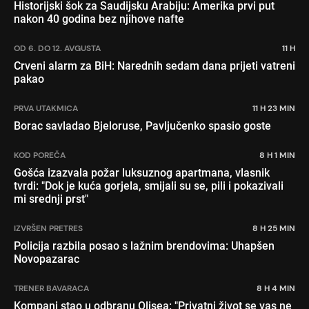
Historijski šok za Saudijsku Arabiju: Amerika prvi put
nakon 40 godina bez njihove nafte
OD 6. DO 12. AVGUSTA
11 H
Crveni alarm za BiH: Narednih sedam dana prijeti vatreni
pakao
PRVA UTAKMICA
11 H 23 MIN
Borac savladao Bjeloruse, Pavljučenko spasio goste
KOD POREČA
8 H 1 MIN
Gošća izazvala požar luksuznog apartmana, vlasnik
tvrdi: "Dok je kuća gorjela, smijali su se, pili i pokazivali
mi srednji prst"
IZVRŠEN PRETRES
8 H 25 MIN
Policija razbila posao s lažnim brendovima: Uhapšen
Novopazarac
TRENER BAVARACA
8 H 4 MIN
Kompani stao u odbranu Olisea: "Privatni život se vas ne