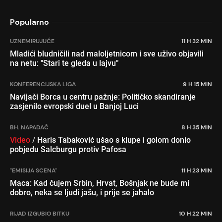
Popularno
UZNEMIRUJUĆE
11 H 32 MIN
Mladići bludničili nad maloljetnicom i sve uživo objavili
na netu: "Stari te gleda u lajvu"
KONFERENCIJSKA LIGA
9 H 15 MIN
Navijači Borca u centru pažnje: Političko skandiranje
zasjenilo evropski duel u Banjoj Luci
BH. NAPADAČ
8 H 35 MIN
Video
/
Haris Tabaković ušao s klupe i golom donio
pobjedu Salcburgu protiv Pafosa
"EMISIJA SCENA"
11 H 23 MIN
Maca: Kad čujem Srbin, Hrvat, Bošnjak ne bude mi
dobro, neka se ljudi jašu, i prije se jahalo
RIJAD IZGUBIO BITKU
10 H 22 MIN