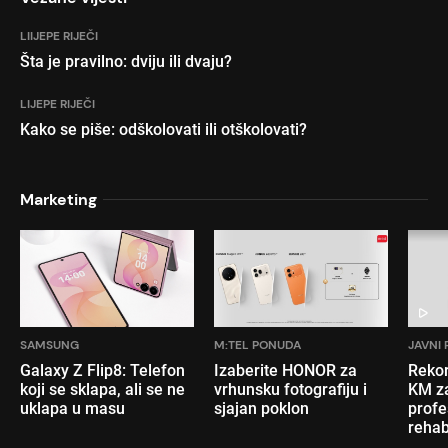
LIIJEPE RIJEČI
Šta je pravilno: dviju ili dvaju?
LIJEPE RIJEČI
Kako se piše: odškolovati ili otškolovati?
Marketing
SAMSUNG
M:TEL PONUDA
JAVNI 
Galaxy Z Flip8: Telefon
Izaberite HONOR za
Rekor
koji se sklapa, ali se ne
vrhunsku fotografiju i
KM za
uklapa u masu
sjajan poklon
profe
rehab
inval