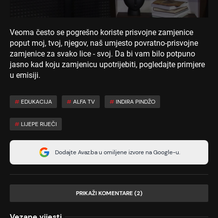
Veoma često se pogrešno koriste prisvojne zamjenice
poput moj, tvoj, njegov, naš umjesto povratno-prisvojne
zamjenice za svako lice - svoj. Da bi vam bilo potpuno
jasno kad koju zamjenicu upotrijebiti, pogledajte primjere
u emisiji.
#
EDUKACIJA
#
ALFA TV
#
INDIRA PINDŽO
#
LIJEPE RIJEČI
Dodajte Avaz.ba u omiljene izvore na Google-u.
PRIKAŽI KOMENTARE (2)
Vezane vijesti