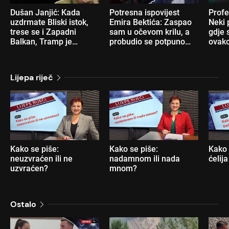
Dušan Janjić: Kada
Potresna ispovijest
Profe
uzdrmate Bliski istok,
Emira Bektića: Zaspao
Neki 
trese se i Zapadni
sam u očevom krilu, a
gdje s
Balkan, Tramp je
probudio se potpuno
ovako
racionalniji od Obame
sam u šumi
nam 
Lijepa riječ
Kako se piše:
Kako se piše:
Kako 
neuzvraćen ili ne
nadamnom ili nada
ćelija
uzvraćen?
mnom?
Ostalo