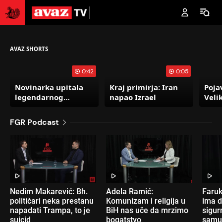
Koševo
AVAZ SHORTS
0:42
0:05
Novinarka upitala
Kraj primirja: Iran
Pojav
legendarnog
napao Izrael
Velik
Romarija da li je
ulic
remi protiv Maroka
grad
FGR Podcast
ravan porazu:
napa
Pogledajte njegovu
reakciju
Nedim Makarević: Bh.
Adela Ramić:
Faruk
političari neka prestanu
Komunizam i religija u
ima d
napadati Trampa, to je
BiH nas uče da mrzimo
sigur
suicid
bogatstvo
samu 