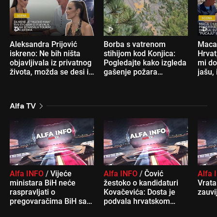
Aleksandra Prijović
Borba s vatrenom
Maca:
iskreno: Ne bih ništa
stihijom kod Konjica:
Hrvat
objavljivala iz privatnog
Pogledajte kako izgleda
mi do
života, možda se desi i
gašenje požara
jašu, 
Koševo
cisternom Željeznica
FBiH
Alfa TV
Alfa INFO
/
Vijeće
Alfa INFO
/
Čović
Alfa
ministara BiH neće
žestoko o kandidaturi
Vrata
raspravljati o
Kovačevića: Dosta je
zauvi
pregovaračima BiH sa
podvala hrvatskom
EU
narodu