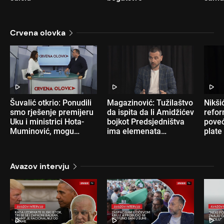
Crvena olovka
Šuvalić otkrio: Ponudili
Magazinović: Tužilaštvo
Nikšić
smo rješenje premijeru
da ispita da li Amidžićev
refor
Uku i ministrici Hota-
bojkot Predsjedništva
pove
Muminović, mogu
ima elemenata
plate
poništiti konkurs
krivičnog djela
vrši 
ne bi 
poslo
Avazov intervju