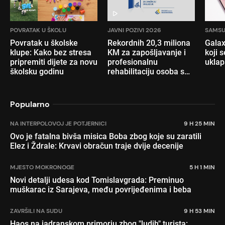
POVRATAK U ŠKOLU
JAVNI POZIVI 2026
SAMS
Povratak u školske
Rekordnih 20,3 miliona
Galax
klupe: Kako bez stresa
KM za zapošljavanje i
koji s
pripremiti dijete za novu
profesionalnu
ukla
školsku godinu
rehabilitaciju osoba s
invaliditetom
Popularno
NA INTERPOLOVOJ JE POTJERNICI
9 H 25 MIN
Ovo je fatalna bivša misica Boba zbog koje su zaratili
Elez i Ždrale: Krvavi obračun traje dvije decenije
MJESTO MOKRONOGE
5 H 1 MIN
Novi detalji udesa kod Tomislavgrada: Preminuo
muškarac iz Sarajeva, među povrijeđenima i beba
ZAVRŠILI NA SUDU
9 H 53 MIN
Haos na jadranskom primorju zbog "ludih" turista: