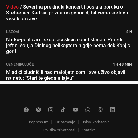
Video
/
Severina prekinula koncert i poslala poruku o
Srebrenici: Kad svi priznamo genocid, bit ćemo sretne i
vesele države
LAŽOVI
4 H
Narko-političari i skupljači sličica opet slagali: Priredili
jeftini šou, a Dininog helikoptera nigdje nema dok Konjic
gori!
UZNEMIRUJUĆE
1 H 48 MIN
Mladići bludničili nad maloljetnicom i sve uživo objavili
na netu: "Stari te gleda u lajvu"
Impressum
Oglašavanje
Uslovi korištenja
Politika privatnosti
Kontakt