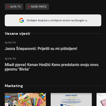
#
ALFA TV
#
NAŠE PRIČE
Dodajte Avaz.ba u omiljene izvore na Google-u.
Vezane vijesti
ALFA TV
Jasna Šćepanović: Prijetili su mi pištoljem!
ALFA TV
Mladi pjevač Kenan Hodžić Keno predstavio svoju novu
pjesmu "Bivša"
Marketing