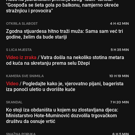
"Gospođa se šeta gola po balkonu, namjerno okreće
stražnjicu i provocira"
OTKRILA SLABOST
4 H 42 MIN
Zgodna stjuardesa hitno traži muža: Sama sam već tri
godine, želim da bude stariji
S LICA MJESTA
5 H 35 MIN
Video iz zraka
/
Vatra došla na nekoliko stotina metara
od kuća na skretanju prema selu Džepi
KAMERA SVE SNIMILA
10 H 19 MIN
Video
/
Pogledajte kako je, vjerovatno pijani, bagerista
iza ponoći uletio u dvorište kuće
SKANDAL
7 H 20 MIN
Ko stoji iza obdaništa u kojem su zlostavljana djeca:
Ministarstvo Hote-Muminović dozvolila trgovačkom
društvu da osnuje vrtić
SNAŽNA PORUKA
6 H 5 MIN