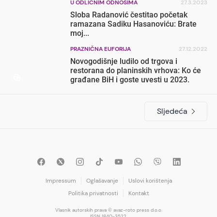
U ODLIČNIM ODNOSIMA
27.3.2023
Sloba Radanović čestitao početak
ramazana Sadiku Hasanoviću: Brate
moj...
PRAZNIČNA EUFORIJA
27.12.2022
Novogodišnje ludilo od trgova i
restorana do planinskih vrhova: Ko će
građane BiH i goste uvesti u 2023.
Sljedeća
Impressum
Oglašavanje
Uslovi korištenja
Politika privatnosti
Kontakt
Vlasnik autorskih prava © avaz-roto press d.o.o.
ISSN 1840-3522.