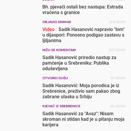
Bh. pjevači ostali bez nastupa: Estrada
vraćena s granice
OBJAVIO SNIMAK
21.9.2025
Video
/
Sadik Hasanović napravio "lom"
u dijaspori: Ponosno podigao zastavu s
ljiljanima
NIŽU SE KOMENTARI
24.7.2025
Sadik Hasanović priredio nastup za
pamćenje u Srebreniku: Publika
oduševljena
OTVORIO DUŠU
9.7.2025
Sadik Hasanović: Moja porodica je iz
Srebrenice, preživio sam pakao zbog
zabrane ulaska u Srbiju
PJEVAČ IZ SREBRENICE
19.1.2025
Sadik Hasanović za "Avaz": Nisam
skroman ni stidan kad je u pitanju moja
karijera