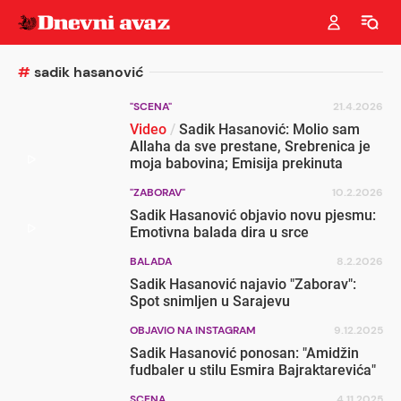
#
sadik hasanović
"SCENA"
21.4.2026
Video
/
Sadik Hasanović: Molio sam
Allaha da sve prestane, Srebrenica je
moja babovina; Emisija prekinuta
"ZABORAV"
10.2.2026
Sadik Hasanović objavio novu pjesmu:
Emotivna balada dira u srce
BALADA
8.2.2026
Sadik Hasanović najavio "Zaborav":
Spot snimljen u Sarajevu
OBJAVIO NA INSTAGRAM
9.12.2025
Sadik Hasanović ponosan: "Amidžin
fudbaler u stilu Esmira Bajraktarevića"
SCENA
4.11.2025