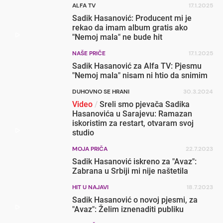
ALFA TV
17.1.2025
Sadik Hasanović: Producent mi je
rekao da imam album gratis ako
"Nemoj mala" ne bude hit
NAŠE PRIČE
17.1.2025
Sadik Hasanović za Alfa TV: Pjesmu
"Nemoj mala" nisam ni htio da snimim
DUHOVNO SE HRANI
30.3.2024
Video
/
Sreli smo pjevača Sadika
Hasanovića u Sarajevu: Ramazan
iskoristim za restart, otvaram svoj
studio
MOJA PRIČA
22.7.2023
Sadik Hasanović iskreno za "Avaz":
Zabrana u Srbiji mi nije naštetila
HIT U NAJAVI
18.7.2023
Sadik Hasanović o novoj pjesmi, za
"Avaz": Želim iznenaditi publiku