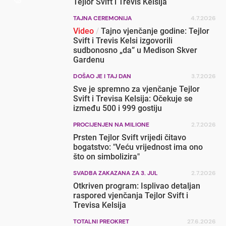
Tejlor Svift i Trevis Kelsija
TAJNA CEREMONIJA
4.7.2026
Video
/
Tajno vjenčanje godine: Tejlor
Svift i Trevis Kelsi izgovorili
sudbonosno „da” u Medison Skver
Gardenu
DOŠAO JE I TAJ DAN
3.7.2026
Sve je spremno za vjenčanje Tejlor
Svift i Trevisa Kelsija: Očekuje se
između 500 i 999 gostiju
PROCIJENJEN NA MILIONE
2.7.2026
Prsten Tejlor Svift vrijedi čitavo
bogatstvo: "Veću vrijednost ima ono
što on simbolizira"
SVADBA ZAKAZANA ZA 3. JUL
2.7.2026
Otkriven program: Isplivao detaljan
raspored vjenčanja Tejlor Svift i
Trevisa Kelsija
TOTALNI PREOKRET
27.6.2026