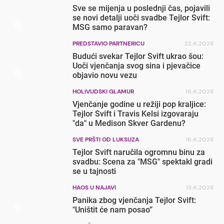
Sve se mijenja u poslednji čas, pojavili
se novi detalji uoči svadbe Tejlor Svift:
MSG samo paravan?
PREDSTAVIO PARTNERICU
22.6.2026
Budući svekar Tejlor Svift ukrao šou:
Uoči vjenčanja svog sina i pjevačice
objavio novu vezu
HOLIVUDSKI GLAMUR
19.6.2026
Vjenčanje godine u režiji pop kraljice:
Tejlor Svift i Travis Kelsi izgovaraju
"da" u Medison Skver Gardenu?
SVE PRŠTI OD LUKSUZA
16.6.2026
Tejlor Svift naručila ogromnu binu za
svadbu: Scena za "MSG" spektakl gradi
se u tajnosti
HAOS U NAJAVI
13.6.2026
Panika zbog vjenčanja Tejlor Svift:
"Uništit će nam posao”