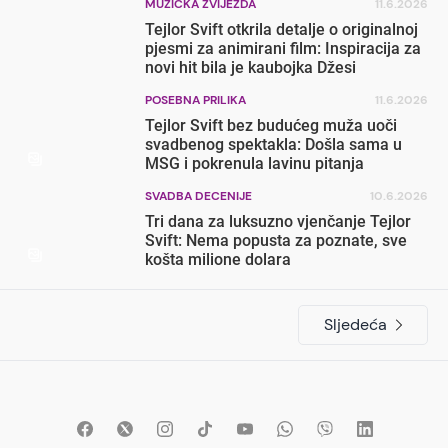
MUZIČKA ZVIJEZDA
11.6.2026
Tejlor Svift otkrila detalje o originalnoj
pjesmi za animirani film: Inspiracija za
novi hit bila je kaubojka Džesi
POSEBNA PRILIKA
11.6.2026
Tejlor Svift bez budućeg muža uoči
svadbenog spektakla: Došla sama u
MSG i pokrenula lavinu pitanja
SVADBA DECENIJE
10.6.2026
Tri dana za luksuzno vjenčanje Tejlor
Svift: Nema popusta za poznate, sve
košta milione dolara
Sljedeća