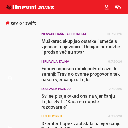
#
taylor swift
NESVAKIDAŠNJA SITUACIJA
10.7.2026
Muškarac skupljao ostatke i smeće s
vjenčanja pjevačice: Dobijao narudžbe
i prodao većinu stvari
ISPLIVALA TAJNA
8.7.2026
Fanovi napokon dobili potvrdu svojih
sumnji: Travis o ovome progovorio tek
nakon vjenčanja s Tejlor
IZAZVALA PAŽNJU
7.7.2026
Svi se pitaju otkud ona na vjenčanju
Tejlor Svift: "Kada su uopšte
razgovarale"
U NJUJORKU
4.7.2026
Dženifer Lopez zablistala na vjenčanju