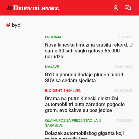
#
byd
PRODAJA
7.7.2026
Nova kineska limuzina srušila rekord: U
samo 30 sati stiglo gotovo 65.000
narudžbi
NAJAVE
20.5.2026
BYD u ponudu dodaje plug-in hibrid
SUV sa sedam sjedišta
INCIDENT SNIMLJEN
26.4.2026
Drama na putu: Kineski električni
automobil tri puta zaredom pogodio
grom, evo kakve su posljedice
GLAMUROZNA PREZENTACIJA U
17.4.2026
SARAJEVU
Dolazak automobilskog giganta koji