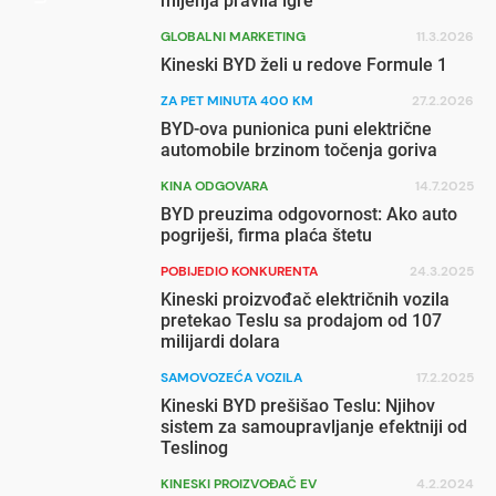
mijenja pravila igre
GLOBALNI MARKETING
11.3.2026
Kineski BYD želi u redove Formule 1
ZA PET MINUTA 400 KM
27.2.2026
BYD-ova punionica puni električne
automobile brzinom točenja goriva
KINA ODGOVARA
14.7.2025
BYD preuzima odgovornost: Ako auto
pogriješi, firma plaća štetu
POBIJEDIO KONKURENTA
24.3.2025
Kineski proizvođač električnih vozila
pretekao Teslu sa prodajom od 107
milijardi dolara
SAMOVOZEĆA VOZILA
17.2.2025
Kineski BYD prešišao Teslu: Njihov
sistem za samoupravljanje efektniji od
Teslinog
KINESKI PROIZVOĐAČ EV
4.2.2024