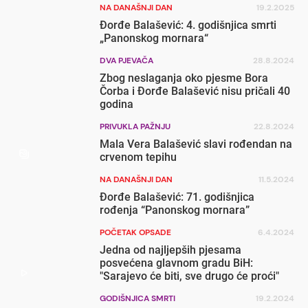
NA DANAŠNJI DAN
19.2.2025
Đorđe Balašević: 4. godišnjica smrti
„Panonskog mornara“
DVA PJEVAČA
28.8.2024
Zbog neslaganja oko pjesme Bora
Čorba i Đorđe Balašević nisu pričali 40
godina
PRIVUKLA PAŽNJU
22.8.2024
Mala Vera Balašević slavi rođendan na
crvenom tepihu
NA DANAŠNJI DAN
11.5.2024
Đorđe Balašević: 71. godišnjica
rođenja “Panonskog mornara”
POČETAK OPSADE
6.4.2024
Jedna od najljepših pjesama
posvećena glavnom gradu BiH:
"Sarajevo će biti, sve drugo će proći"
GODIŠNJICA SMRTI
19.2.2024