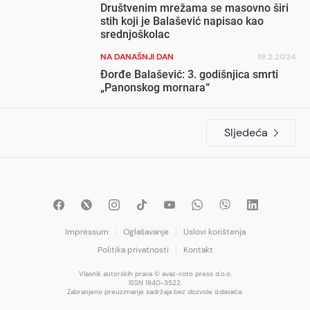
Društvenim mrežama se masovno širi
stih koji je Balašević napisao kao
srednjoškolac
NA DANAŠNJI DAN
19.2.2024
Đorđe Balašević: 3. godišnjica smrti
„Panonskog mornara“
Sljedeća
Impressum
Oglašavanje
Uslovi korištenja
Politika privatnosti
Kontakt
Vlasnik autorskih prava © avaz-roto press d.o.o.
ISSN 1840-3522.
Zabranjeno preuzimanje sadržaja bez dozvole izdavača.