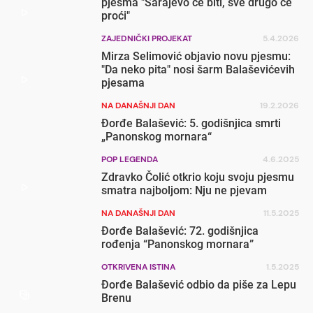
pjesma "Sarajevo će biti, sve drugo će
proći"
ZAJEDNIČKI PROJEKAT
5.4.2026
Mirza Selimović objavio novu pjesmu:
"Da neko pita" nosi šarm Balaševićevih
pjesama
NA DANAŠNJI DAN
19.2.2026
Đorđe Balašević: 5. godišnjica smrti
„Panonskog mornara“
POP LEGENDA
4.6.2025
Zdravko Čolić otkrio koju svoju pjesmu
smatra najboljom: Nju ne pjevam
NA DANAŠNJI DAN
11.5.2025
Đorđe Balašević: 72. godišnjica
rođenja “Panonskog mornara”
OTKRIVENA ISTINA
1.5.2025
Đorđe Balašević odbio da piše za Lepu
Brenu