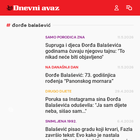
#
đorđe balašević
SAMO PORODICA ZNA
11.5.2026
Supruga i djeca Đorđa Balaševića
godinama čuvaju njegovu tajnu: "To
nikad neće biti objavljeno"
NA DANAŠNJI DAN
11.5.2026
Đorđe Balašević: 73. godišnjica
rođenja “Panonskog mornara”
DRUGO DIJETE
29.4.2026
Poruka sa Instagrama sina Đorđa
Balaševića oduševila: "Ja sam dijete
neba, sišao sam..."
SNIMLJENA 1992.
6.4.2026
Balašević pisao gradu koji krvari, Fazla
završio tekst: Evo kako je nastala