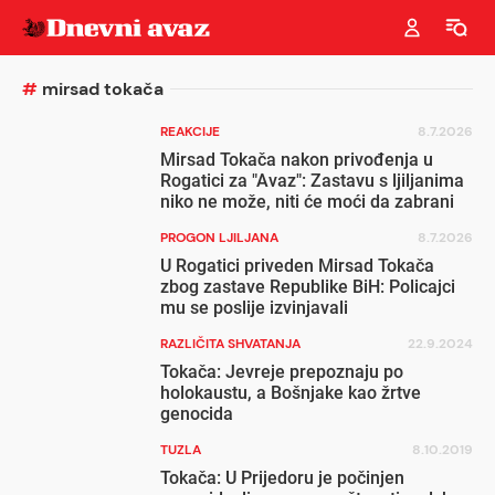
#
mirsad tokača
REAKCIJE
8.7.2026
Mirsad Tokača nakon privođenja u
Rogatici za "Avaz": Zastavu s ljiljanima
niko ne može, niti će moći da zabrani
PROGON LJILJANA
8.7.2026
U Rogatici priveden Mirsad Tokača
zbog zastave Republike BiH: Policajci
mu se poslije izvinjavali
RAZLIČITA SHVATANJA
22.9.2024
Tokača: Jevreje prepoznaju po
holokaustu, a Bošnjake kao žrtve
genocida
TUZLA
8.10.2019
Tokača: U Prijedoru je počinjen