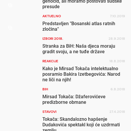
genocid, ali moramo poštovati sudske
presude
AKTUELNO
7.10.2019
Predstavljen "Bosanski atlas ratnih
zločina"
IZBORI 2018.
28.9.2018
Stranka za BiH: Naša djeca moraju
gradit svoju, a ne tuđe države
REAKCIJE
18.8.2018
Kako je Mirsad Tokača intelektualno
posramio Bakira Izetbegovića: Narod
ne liči na njih!
BIH
6.8.2018
Mirsad Tokača: Džaferovićeve
predizborne obmane
STAVOVI
27.4.2018
Tokača: Skandalozno hapšenje
Dudakovića spektakl koji će uzdrmati
zemlju