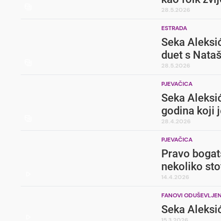
28.5.2026
ESTRADA
Seka Aleksi
duet s Nata
28.5.2026
PJEVAČICA
Seka Aleksić
godina koji 
28.4.2026
PJEVAČICA
Pravo bogats
nekoliko sto
14.4.2026
FANOVI ODUŠEVLJEN
Seka Aleksić
15.3.2026