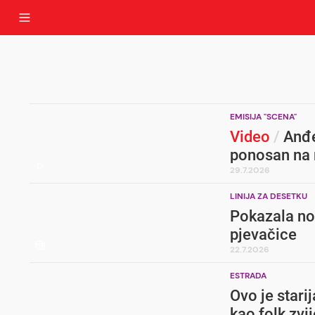
EMISIJA "SCENA"
Video
/
Anđel
ponosan na 
29.7.2026
LINIJA ZA DESETKU
Pokazala nov
pjevačice
22.7.2026
ESTRADA
Ovo je starij
kao folk zvi