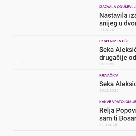
IZAZVALA ODUŠEVLJ
Nastavila iz
snijeg u dvo
11.1.2026
EKSPERIMENTIŠE
Seka Aleksić
drugačije o
10.1.2026
PJEVAČICA
Seka Aleksić
30.12.2025
KAKVE VRATOLOMIJ
Relja Popovi
sam ti Bosa
22.11.2025