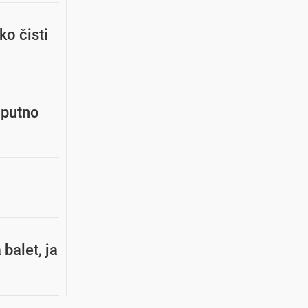
ko čisti
oputno
balet, ja