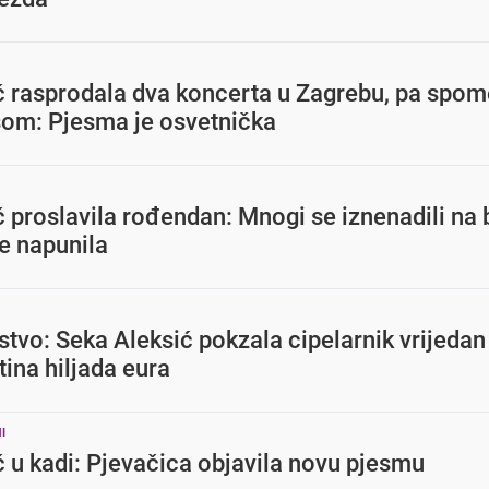
ć rasprodala dva koncerta u Zagrebu, pa spo
šom: Pjesma je osvetnička
 proslavila rođendan: Mnogi se iznenadili na 
je napunila
tvo: Seka Aleksić pokzala cipelarnik vrijedan
tina hiljada eura
I
 u kadi: Pjevačica objavila novu pjesmu