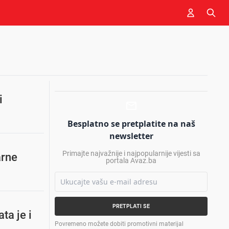
i
Besplatno se pretplatite na naš
newsletter
Primajte najvažnije i najpopularnije vijesti sa
arne
portala Avaz.ba
PRETPLATI SE
ta je i
Povremeno možete dobiti promotivni materijal