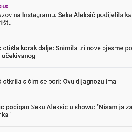
ENJE
azov na Instagramu: Seka Aleksić podijelila ka
rištu
 otišla korak dalje: Snimila tri nove pjesme p
d očekivanog
 otkrila s čim se bori: Ovu dijagnozu ima
E
ć podigao Seku Aleksić u showu: "Nisam ja za 
nka"