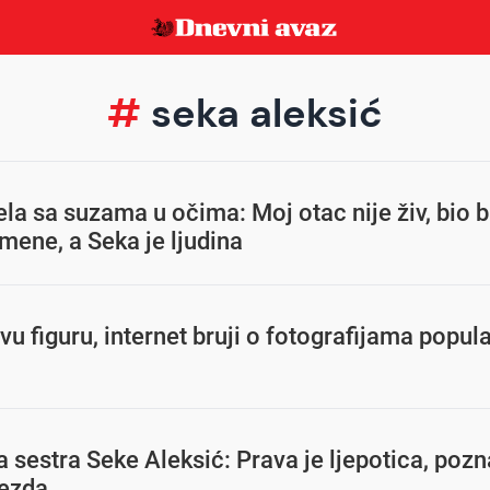
#
seka aleksić
a sa suzama u očima: Moj otac nije živ, bio b
mene, a Seka je ljudina
u figuru, internet bruji o fotografijama popul
a sestra Seke Aleksić: Prava je ljepotica, pozna
jezda