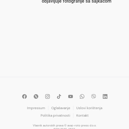
objavljuje fotografije sa šajkačom
Impressum
Oglašavanje
Uslovi korištenja
Politika privatnosti
Kontakt
Vlasnik autorskih prava © avaz-roto press d.o.o.