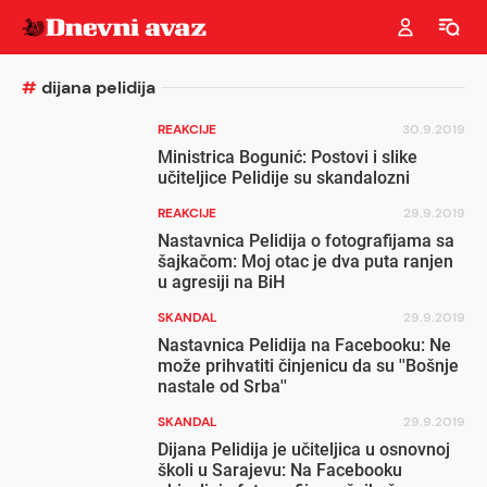
#
dijana pelidija
REAKCIJE
30.9.2019
Ministrica Bogunić: Postovi i slike
učiteljice Pelidije su skandalozni
REAKCIJE
29.9.2019
Nastavnica Pelidija o fotografijama sa
šajkačom: Moj otac je dva puta ranjen
u agresiji na BiH
SKANDAL
29.9.2019
Nastavnica Pelidija na Facebooku: Ne
može prihvatiti činjenicu da su ''Bošnje
nastale od Srba''
SKANDAL
29.9.2019
Dijana Pelidija je učiteljica u osnovnoj
školi u Sarajevu: Na Facebooku