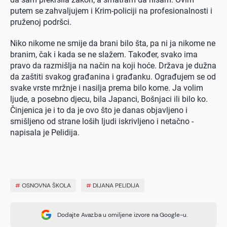
putem se zahvaljujem i Krim-policiji na profesionalnosti i
pruženoj podršci.
Niko nikome ne smije da brani bilo šta, pa ni ja nikome ne
branim, čak i kada se ne slažem. Također, svako ima
pravo da razmišlja na način na koji hoće. Država je dužna
da zaštiti svakog građanina i građanku. Ograđujem se od
svake vrste mržnje i nasilja prema bilo kome. Ja volim
ljude, a posebno djecu, bila Japanci, Bošnjaci ili bilo ko.
Činjenica je i to da je ovo što je danas objavljeno i
smišljeno od strane loših ljudi iskrivljeno i netačno -
napisala je Pelidija.
#
OSNOVNA ŠKOLA
#
DIJANA PELIDIJA
Dodajte Avaz.ba u omiljene izvore na Google-u.