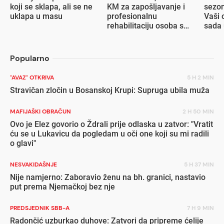
koji se sklapa, ali se ne
KM za zapošljavanje i
sezon
uklapa u masu
profesionalnu
Vaši 
rehabilitaciju osoba s
sada 
invaliditetom
popu
Popularno
"AVAZ" OTKRIVA
5 H 2 MIN
Stravičan zločin u Bosanskoj Krupi: Supruga ubila muža
MAFIJAŠKI OBRAČUN
2 H 50 MIN
Ovo je Elez govorio o Ždrali prije odlaska u zatvor: "Vratit
ću se u Lukavicu da pogledam u oči one koji su mi radili
o glavi"
NESVAKIDAŠNJE
5 H 37 MIN
Nije namjerno: Zaboravio ženu na bh. granici, nastavio
put prema Njemačkoj bez nje
PREDSJEDNIK SBB-A
7 H 9 MIN
Radončić uzburkao duhove: Zatvori da pripreme ćelije