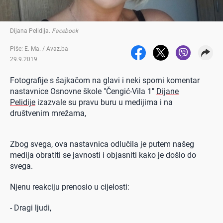
Dijana Pelidija
.
Facebook
Piše: E. Ma. / Avaz.ba
29.9.2019
Fotografije s šajkačom na glavi i neki sporni komentar
nastavnice Osnovne škole "Čengić-Vila 1"
Dijane
Pelidije
izazvale su pravu buru u medijima i na
društvenim mrežama,
Zbog svega, ova nastavnica odlučila je putem našeg
medija obratiti se javnosti i objasniti kako je došlo do
svega.
Njenu reakciju prenosio u cijelosti:
- Dragi ljudi,