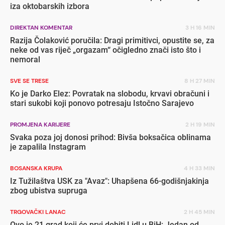
iza oktobarskih izbora
DIREKTAN KOMENTAR
3 H 16 MIN
Razija Čolaković poručila: Dragi primitivci, opustite se, za
neke od vas riječ „orgazam“ očigledno znači isto što i
nemoral
SVE SE TRESE
8 H 27 MIN
Ko je Darko Elez: Povratak na slobodu, krvavi obračuni i
stari sukobi koji ponovo potresaju Istočno Sarajevo
PROMJENA KARIJERE
2 H 19 MIN
Svaka poza joj donosi prihod: Bivša boksačica oblinama
je zapalila Instagram
BOSANSKA KRUPA
4 H 33 MIN
Iz Tužilaštva USK za "Avaz": Uhapšena 66-godišnjakinja
zbog ubistva supruga
TRGOVAČKI LANAC
2 H 45 MIN
Ovo je 21 grad koji će prvi dobiti Lidl u BiH: Jedan od