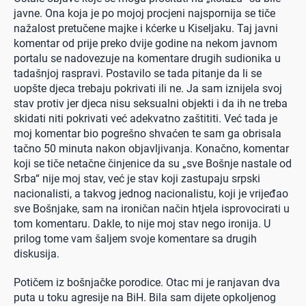
javne. Ona koja je po mojoj procjeni najspornija se tiče
nažalost pretučene majke i kćerke u Kiseljaku. Taj javni
komentar od prije preko dvije godine na nekom javnom
portalu se nadovezuje na komentare drugih sudionika u
tadašnjoj raspravi. Postavilo se tada pitanje da li se
uopšte djeca trebaju pokrivati ili ne. Ja sam iznijela svoj
stav protiv jer djeca nisu seksualni objekti i da ih ne treba
skidati niti pokrivati već adekvatno zaštititi. Već tada je
moj komentar bio pogrešno shvaćen te sam ga obrisala
tačno 50 minuta nakon objavljivanja. Konačno, komentar
koji se tiče netačne činjenice da su „sve Bošnje nastale od
Srba“ nije moj stav, već je stav koji zastupaju srpski
nacionalisti, a takvog jednog nacionalistu, koji je vrijeđao
sve Bošnjake, sam na ironičan način htjela isprovocirati u
tom komentaru. Dakle, to nije moj stav nego ironija. U
prilog tome vam šaljem svoje komentare sa drugih
diskusija.
Potičem iz bošnjačke porodice. Otac mi je ranjavan dva
puta u toku agresije na BiH. Bila sam dijete opkoljenog