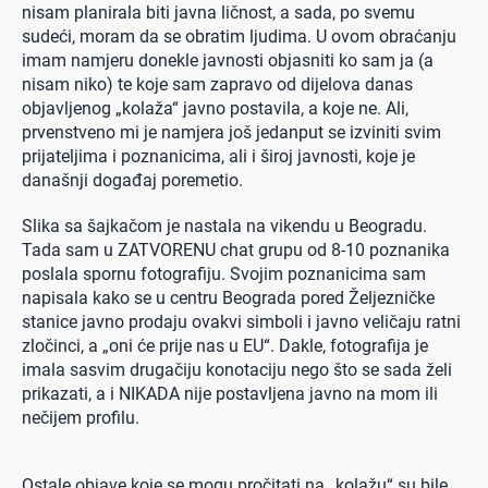
nisam planirala biti javna ličnost, a sada, po svemu
sudeći, moram da se obratim ljudima. U ovom obraćanju
imam namjeru donekle javnosti objasniti ko sam ja (a
nisam niko) te koje sam zapravo od dijelova danas
objavljenog „kolaža“ javno postavila, a koje ne. Ali,
prvenstveno mi je namjera još jedanput se izviniti svim
prijateljima i poznanicima, ali i široj javnosti, koje je
današnji događaj poremetio.
Slika sa šajkačom je nastala na vikendu u Beogradu.
Tada sam u ZATVORENU chat grupu od 8-10 poznanika
poslala spornu fotografiju. Svojim poznanicima sam
napisala kako se u centru Beograda pored Željezničke
stanice javno prodaju ovakvi simboli i javno veličaju ratni
zločinci, a „oni će prije nas u EU“. Dakle, fotografija je
imala sasvim drugačiju konotaciju nego što se sada želi
prikazati, a i NIKADA nije postavljena javno na mom ili
nečijem profilu.
Ostale objave koje se mogu pročitati na „kolažu“ su bile