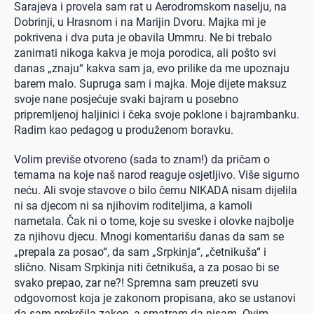
Sarajeva i provela sam rat u Aerodromskom naselju, na
Dobrinji, u Hrasnom i na Marijin Dvoru. Majka mi je
pokrivena i dva puta je obavila Ummru. Ne bi trebalo
zanimati nikoga kakva je moja porodica, ali pošto svi
danas „znaju“ kakva sam ja, evo prilike da me upoznaju
barem malo. Supruga sam i majka. Moje dijete maksuz
svoje nane posjećuje svaki bajram u posebno
pripremljenoj haljinici i čeka svoje poklone i bajrambanku.
Radim kao pedagog u produženom boravku.
Volim previše otvoreno (sada to znam!) da pričam o
temama na koje naš narod reaguje osjetljivo. Više sigurno
neću. Ali svoje stavove o bilo čemu NIKADA nisam dijelila
ni sa djecom ni sa njihovim roditeljima, a kamoli
nametala. Čak ni o tome, koje su sveske i olovke najbolje
za njihovu djecu. Mnogi komentarišu danas da sam se
„prepala za posao“, da sam „Srpkinja“, „četnikuša“ i
slično. Nisam Srpkinja niti četnikuša, a za posao bi se
svako prepao, zar ne?! Spremna sam preuzeti svu
odgovornost koja je zakonom propisana, ako se ustanovi
da sam prekršila zakon, a smatram da nisam. Ovim