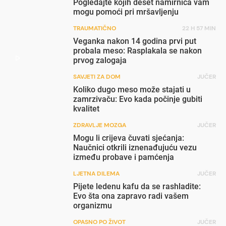
Pogledajte kojih deset namirnica vam
mogu pomoći pri mršavljenju
TRAUMATIČNO
22 H 57 MIN
Veganka nakon 14 godina prvi put
probala meso: Rasplakala se nakon
prvog zalogaja
SAVJETI ZA DOM
JUČER
Koliko dugo meso može stajati u
zamrzivaču: Evo kada počinje gubiti
kvalitet
ZDRAVLJE MOZGA
JUČER
Mogu li crijeva čuvati sjećanja:
Naučnici otkrili iznenađujuću vezu
između probave i pamćenja
LJETNA DILEMA
JUČER
Pijete ledenu kafu da se rashladite:
Evo šta ona zapravo radi vašem
organizmu
OPASNO PO ŽIVOT
JUČER