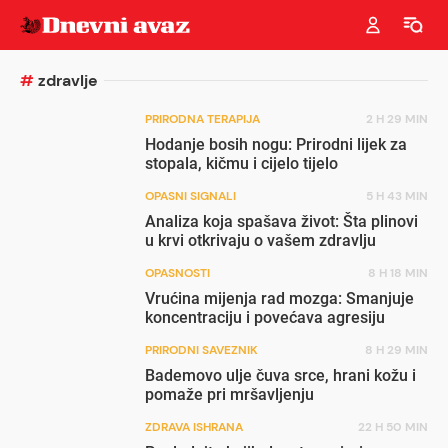
#
zdravlje
PRIRODNA TERAPIJA
2 H 29 MIN
Hodanje bosih nogu: Prirodni lijek za
stopala, kičmu i cijelo tijelo
OPASNI SIGNALI
5 H 43 MIN
Analiza koja spašava život: Šta plinovi
u krvi otkrivaju o vašem zdravlju
OPASNOSTI
8 H 18 MIN
Vrućina mijenja rad mozga: Smanjuje
koncentraciju i povećava agresiju
PRIRODNI SAVEZNIK
8 H 29 MIN
Bademovo ulje čuva srce, hrani kožu i
pomaže pri mršavljenju
ZDRAVA ISHRANA
22 H 50 MIN