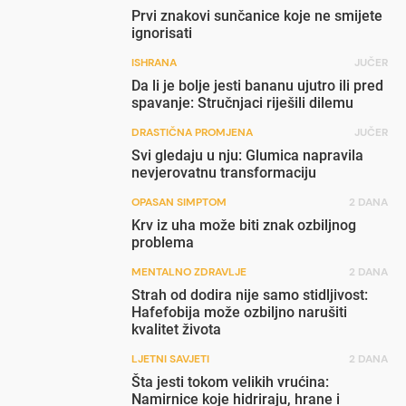
Prvi znakovi sunčanice koje ne smijete
ignorisati
ISHRANA
JUČER
Da li je bolje jesti bananu ujutro ili pred
spavanje: Stručnjaci riješili dilemu
DRASTIČNA PROMJENA
JUČER
Svi gledaju u nju: Glumica napravila
nevjerovatnu transformaciju
OPASAN SIMPTOM
2 DANA
Krv iz uha može biti znak ozbiljnog
problema
MENTALNO ZDRAVLJE
2 DANA
Strah od dodira nije samo stidljivost:
Hafefobija može ozbiljno narušiti
kvalitet života
LJETNI SAVJETI
2 DANA
Šta jesti tokom velikih vrućina:
Namirnice koje hidriraju, hrane i