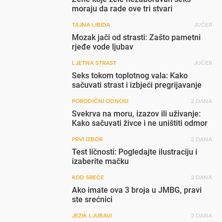
moraju da rade ove tri stvari
TAJNA LIBIDA
JUČER
Mozak jači od strasti: Zašto pametni
rjeđe vode ljubav
LJETNA STRAST
JUČER
Seks tokom toplotnog vala: Kako
sačuvati strast i izbjeći pregrijavanje
PORODIČNI ODNOSI
2 DANA
Svekrva na moru, izazov ili uživanje:
Kako sačuvati živce i ne uništiti odmor
PRVI IZBOR
2 DANA
Test ličnosti: Pogledajte ilustraciju i
izaberite mačku
KOD SREĆE
2 DANA
Ako imate ova 3 broja u JMBG, pravi
ste srećnici
JEZIK LJUBAVI
2 DANA