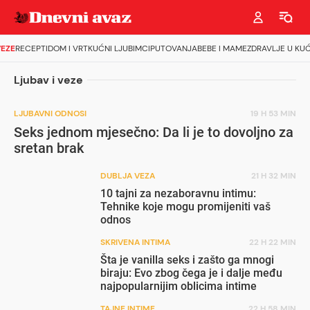
VEZE
RECEPTI
DOM I VRT
KUĆNI LJUBIMCI
PUTOVANJA
BEBE I MAME
ZDRAVLJE U KUĆ
Ljubav i veze
LJUBAVNI ODNOSI
19 H 53 MIN
Seks jednom mjesečno: Da li je to dovoljno za
sretan brak
DUBLJA VEZA
21 H 32 MIN
10 tajni za nezaboravnu intimu:
Tehnike koje mogu promijeniti vaš
odnos
SKRIVENA INTIMA
22 H 22 MIN
Šta je vanilla seks i zašto ga mnogi
biraju: Evo zbog čega je i dalje među
najpopularnijim oblicima intime
TAJNE INTIME
22 H 58 MIN