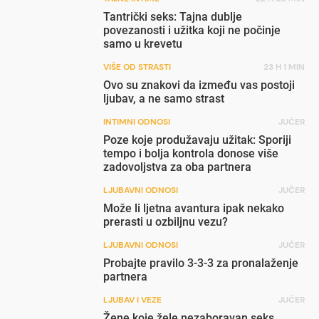
Tantrički seks: Tajna dublje
povezanosti i užitka koji ne počinje
samo u krevetu
VIŠE OD STRASTI
23 H 1 MIN
Ovo su znakovi da između vas postoji
ljubav, a ne samo strast
INTIMNI ODNOSI
JUČER
Poze koje produžavaju užitak: Sporiji
tempo i bolja kontrola donose više
zadovoljstva za oba partnera
LJUBAVNI ODNOSI
JUČER
Može li ljetna avantura ipak nekako
prerasti u ozbiljnu vezu?
LJUBAVNI ODNOSI
JUČER
Probajte pravilo 3-3-3 za pronalaženje
partnera
LJUBAV I VEZE
JUČER
Žene koje žele nezaboravan seks