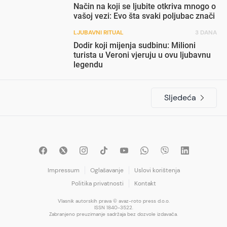
Način na koji se ljubite otkriva mnogo o
vašoj vezi: Evo šta svaki poljubac znači
LJUBAVNI RITUAL
3 DANA
Dodir koji mijenja sudbinu: Milioni
turista u Veroni vjeruju u ovu ljubavnu
legendu
Sljedeća
Impressum
Oglašavanje
Uslovi korištenja
Politika privatnosti
Kontakt
Vlasnik autorskih prava © avaz-roto press d.o.o.
ISSN 1840-3522.
Zabranjeno preuzimanje sadržaja bez dozvole izdavača.