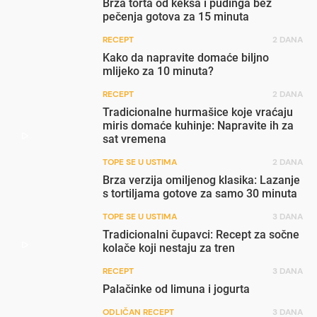
Brza torta od keksa i pudinga bez
pečenja gotova za 15 minuta
RECEPT
2 DANA
Kako da napravite domaće biljno
mlijeko za 10 minuta?
RECEPT
2 DANA
Tradicionalne hurmašice koje vraćaju
miris domaće kuhinje: Napravite ih za
sat vremena
TOPE SE U USTIMA
2 DANA
Brza verzija omiljenog klasika: Lazanje
s tortiljama gotove za samo 30 minuta
TOPE SE U USTIMA
3 DANA
Tradicionalni čupavci: Recept za sočne
kolače koji nestaju za tren
RECEPT
3 DANA
Palačinke od limuna i jogurta
ODLIČAN RECEPT
3 DANA