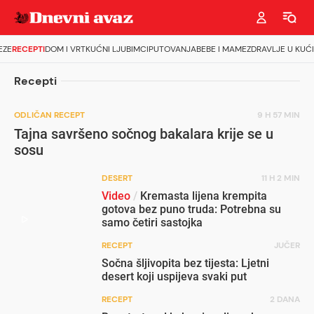
EZE
RECEPTI
DOM I VRT
KUĆNI LJUBIMCI
PUTOVANJA
BEBE I MAME
ZDRAVLJE U KUĆI
Recepti
ODLIČAN RECEPT
9 H 57 MIN
Tajna savršeno sočnog bakalara krije se u
sosu
DESERT
11 H 2 MIN
Video
/
Kremasta lijena krempita
gotova bez puno truda: Potrebna su
samo četiri sastojka
RECEPT
JUČER
Sočna šljivopita bez tijesta: Ljetni
desert koji uspijeva svaki put
RECEPT
2 DANA