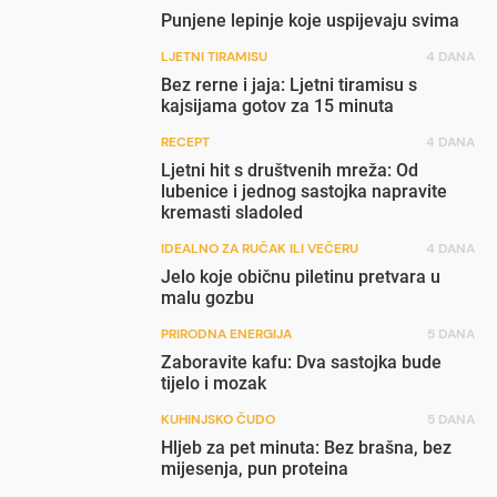
Punjene lepinje koje uspijevaju svima
LJETNI TIRAMISU
4 DANA
Bez rerne i jaja: Ljetni tiramisu s
kajsijama gotov za 15 minuta
RECEPT
4 DANA
Ljetni hit s društvenih mreža: Od
lubenice i jednog sastojka napravite
kremasti sladoled
IDEALNO ZA RUČAK ILI VEČERU
4 DANA
Jelo koje običnu piletinu pretvara u
malu gozbu
PRIRODNA ENERGIJA
5 DANA
Zaboravite kafu: Dva sastojka bude
tijelo i mozak
KUHINJSKO ČUDO
5 DANA
Hljeb za pet minuta: Bez brašna, bez
mijesenja, pun proteina