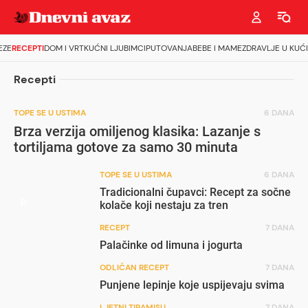
EZE
RECEPTI
DOM I VRT
KUĆNI LJUBIMCI
PUTOVANJA
BEBE I MAME
ZDRAVLJE U KUĆI
Recepti
TOPE SE U USTIMA
6 DANA
Brza verzija omiljenog klasika: Lazanje s
tortiljama gotove za samo 30 minuta
TOPE SE U USTIMA
6 DANA
Tradicionalni čupavci: Recept za sočne
kolače koji nestaju za tren
RECEPT
7 DANA
Palačinke od limuna i jogurta
ODLIČAN RECEPT
7 DANA
Punjene lepinje koje uspijevaju svima
LJETNI TIRAMISU
7 DANA