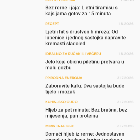
Bez rerne i jaja: Ljetni tiramisu s
kajsijama gotov za 15 minuta
RECEPT
1.8.2026
Ljetni hit s društvenih mreža: Od
lubenice i jednog sastojka napravite
kremasti sladoled
IDEALNO ZA RUČAK ILI VEČERU
1.8.2026
Jelo koje običnu piletinu pretvara u
malu gozbu
PRIRODNA ENERGIJA
31.7.2026
Zaboravite kafu: Dva sastojka bude
tijelo i mozak
KUHINJSKO ČUDO
31.7.2026
Hljeb za pet minuta: Bez brašna, bez
mijesenja, pun proteina
MIRIS TRADICIJE
31.7.2026
Domaći hljeb iz rerne: Jednostavan
recept za hrskavu koricu i mekanu