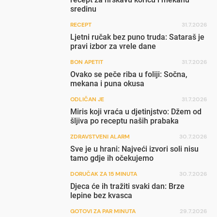
sredinu
RECEPT
31.7.2026
Ljetni ručak bez puno truda: Sataraš je
pravi izbor za vrele dane
BON APETIT
31.7.2026
Ovako se peče riba u foliji: Sočna,
mekana i puna okusa
ODLIČAN JE
31.7.2026
Miris koji vraća u djetinjstvo: Džem od
šljiva po receptu naših prabaka
ZDRAVSTVENI ALARM
30.7.2026
Sve je u hrani: Najveći izvori soli nisu
tamo gdje ih očekujemo
DORUČAK ZA 15 MINUTA
30.7.2026
Djeca će ih tražiti svaki dan: Brze
lepine bez kvasca
GOTOVI ZA PAR MINUTA
29.7.2026