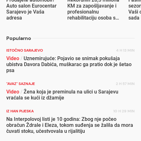
Auto salon Eurocentar
KM za zapošljavanje i
sezon
Sarajevo je Vaša
profesionalnu
Vaši 
adresa
rehabilitaciju osoba s
sada 
invaliditetom
popu
Popularno
ISTOČNO SARAJEVO
4 H 13 MIN
Video
/
Uznemirujuće: Pojavio se snimak pokušaja
ubistva Davora Dabića, muškarac ga pratio dok je šetao
psa
"AVAZ" SAZNAJE
2 H 57 MIN
Video
/
Žena koja je preminula na ulici u Sarajevu
vraćala se kući iz džamije
IZ HAN PIJESKA
10 H 29 MIN
Na Interpolovoj listi je 10 godina: Zbog nje počeo
obračun Ždrale i Eleza, tokom suđenja se žalila da mora
čuvati stoku, učestvovala u rijalitiju