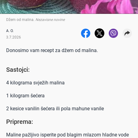
Džem od malina
.
Nezavisne novine
A. O.
3.7.2026
Donosimo vam recept za džem od malina.
Sastojci:
4 kilograma svježih malina
1 kilogram šećera
2 kesice vanilin šećera ili pola mahune vanile
Priprema:
Maline pažljivo isperite pod blagim mlazom hladne vode