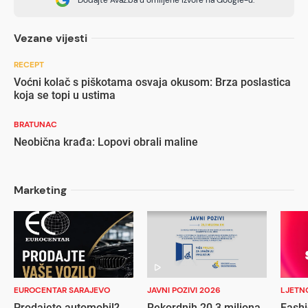
Vezane vijesti
RECEPT
Voćni kolač s piškotama osvaja okusom: Brza poslastica
koja se topi u ustima
BRATUNAC
Neobična krađa: Lopovi obrali maline
Marketing
EUROCENTAR SARAJEVO
JAVNI POZIVI 2026
LJETN
Prodajete automobil?
Rekordnih 20,3 miliona
Fashi