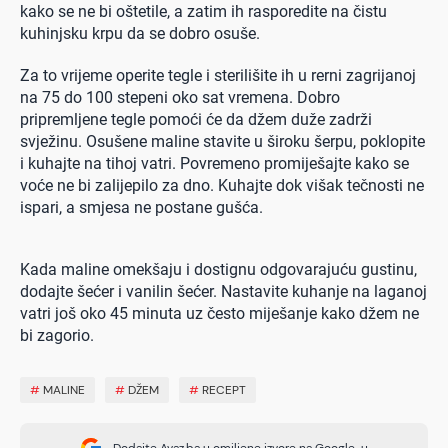
kako se ne bi oštetile, a zatim ih rasporedite na čistu
kuhinjsku krpu da se dobro osuše.
Za to vrijeme operite tegle i sterilišite ih u rerni zagrijanoj
na 75 do 100 stepeni oko sat vremena. Dobro
pripremljene tegle pomoći će da džem duže zadrži
svježinu. Osušene maline stavite u široku šerpu, poklopite
i kuhajte na tihoj vatri. Povremeno promiješajte kako se
voće ne bi zalijepilo za dno. Kuhajte dok višak tečnosti ne
ispari, a smjesa ne postane gušća.
Kada maline omekšaju i dostignu odgovarajuću gustinu,
dodajte šećer i vanilin šećer. Nastavite kuhanje na laganoj
vatri još oko 45 minuta uz često miješanje kako džem ne
bi zagorio.
#
MALINE
#
DŽEM
#
RECEPT
Dodajte Avaz.ba u omiljene izvore na Google-u.