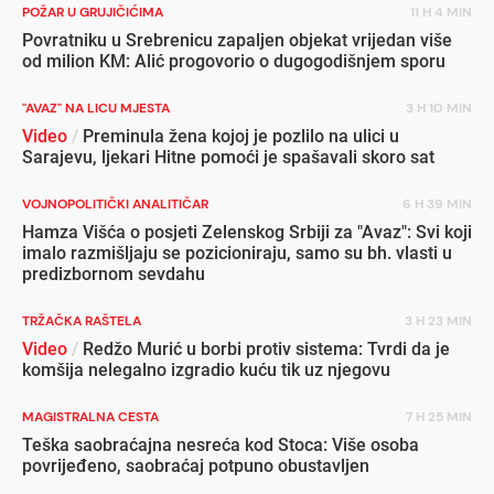
POŽAR U GRUJIČIĆIMA
11 H 4 MIN
Povratniku u Srebrenicu zapaljen objekat vrijedan više
od milion KM: Alić progovorio o dugogodišnjem sporu
"AVAZ" NA LICU MJESTA
3 H 10 MIN
Video
/
Preminula žena kojoj je pozlilo na ulici u
Sarajevu, ljekari Hitne pomoći je spašavali skoro sat
VOJNOPOLITIČKI ANALITIČAR
6 H 39 MIN
Hamza Višća o posjeti Zelenskog Srbiji za "Avaz": Svi koji
imalo razmišljaju se pozicioniraju, samo su bh. vlasti u
predizbornom sevdahu
TRŽAČKA RAŠTELA
3 H 23 MIN
Video
/
Redžo Murić u borbi protiv sistema: Tvrdi da je
komšija nelegalno izgradio kuću tik uz njegovu
MAGISTRALNA CESTA
7 H 25 MIN
Teška saobraćajna nesreća kod Stoca: Više osoba
povrijeđeno, saobraćaj potpuno obustavljen