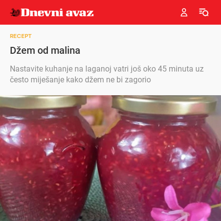
RECEPT
Džem od malina
Nastavite kuhanje na laganoj vatri još oko 45 minuta uz
često miješanje kako džem ne bi zagorio