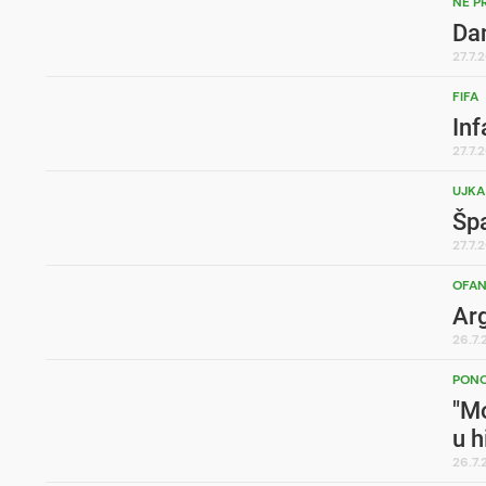
NE P
Dan
27.7.
FIFA
Inf
27.7.
UJKA
Špa
27.7.
OFAN
Arg
26.7
PONO
"Mo
u h
26.7