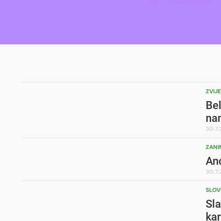
ZVIJ
Bel
nam
30.7
ZANI
Anć
30.7
SLOV
Sla
kar