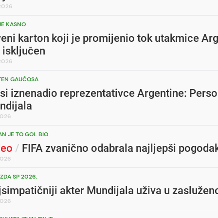
.2026
JE KASNO
eni karton koji je promijenio tok utakmice Ar
i isključen
.2026
TEN GAUČOSA
si iznenadio reprezentativce Argentine: Pers
ndijala
2026
AN JE TO GOL BIO
deo
/
FIFA zvanično odabrala najljepši pogoda
2026
EZDA SP 2026.
jsimpatičniji akter Mundijala uživa u zasluž
2026