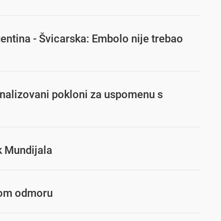
gentina - Švicarska: Embolo nije trebao
onalizovani pokloni za uspomenu s
k Mundijala
enom odmoru