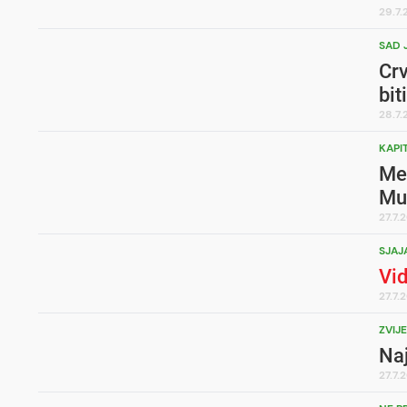
29.7
SAD 
Crv
bit
28.7
KAPI
Me
Mu
27.7.
SJAJ
Vi
27.7.
ZVIJ
Na
27.7.