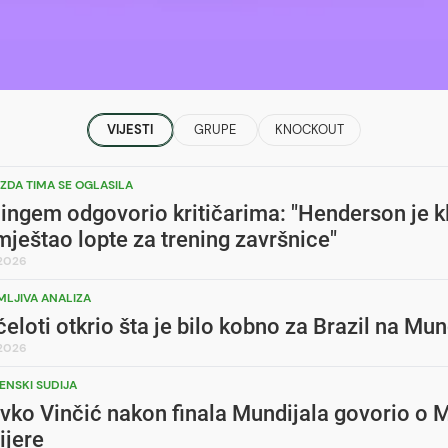
VIJESTI
GRUPE
KNOCKOUT
EZDA TIMA SE OGLASILA
ingem odgovorio kritičarima: "Henderson je k
ještao lopte za trening završnice"
.2026
MLJIVA ANALIZA
eloti otkrio šta je bilo kobno za Brazil na Mun
.2026
ENSKI SUDIJA
vko Vinčić nakon finala Mundijala govorio o M
ijere