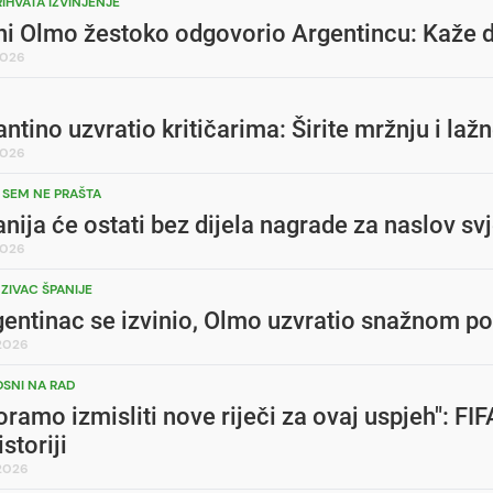
RIHVATA IZVINJENJE
i Olmo žestoko odgovorio Argentincu: Kaže d
2026
antino uzvratio kritičarima: Širite mržnju i laž
2026
 SEM NE PRAŠTA
nija će ostati bez dijela nagrade za naslov sv
2026
ZIVAC ŠPANIJE
entinac se izvinio, Olmo uzvratio snažnom por
.2026
SNI NA RAD
ramo izmisliti nove riječi za ovaj uspjeh": FI
istoriji
.2026