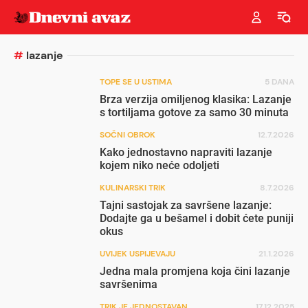
#
lazanje
TOPE SE U USTIMA
5 DANA
Brza verzija omiljenog klasika: Lazanje
s tortiljama gotove za samo 30 minuta
SOČNI OBROK
12.7.2026
Kako jednostavno napraviti lazanje
kojem niko neće odoljeti
KULINARSKI TRIK
8.7.2026
Tajni sastojak za savršene lazanje:
Dodajte ga u bešamel i dobit ćete puniji
okus
UVIJEK USPIJEVAJU
21.1.2026
Jedna mala promjena koja čini lazanje
savršenima
TRIK JE JEDNOSTAVAN
17.12.2025