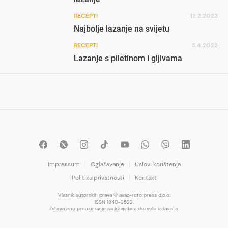
RECEPTI
13.2.2023
Najbolje lazanje na svijetu
RECEPTI
5.4.2022
Lazanje s piletinom i gljivama
Impressum
Oglašavanje
Uslovi korištenja
Politika privatnosti
Kontakt
Vlasnik autorskih prava © avaz-roto press d.o.o.
ISSN 1840-3522.
Zabranjeno preuzimanje sadržaja bez dozvole izdavača.