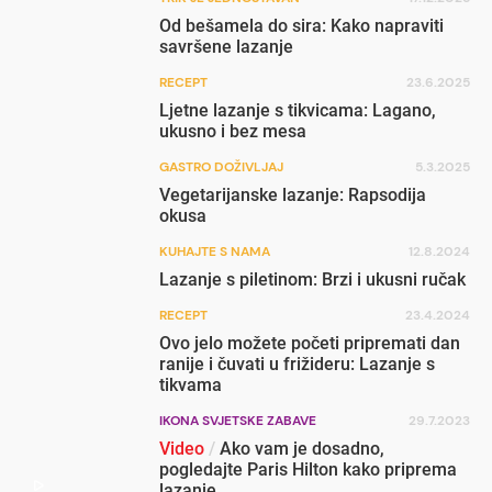
Od bešamela do sira: Kako napraviti
savršene lazanje
RECEPT
23.6.2025
Ljetne lazanje s tikvicama: Lagano,
ukusno i bez mesa
GASTRO DOŽIVLJAJ
5.3.2025
Vegetarijanske lazanje: Rapsodija
okusa
KUHAJTE S NAMA
12.8.2024
Lazanje s piletinom: Brzi i ukusni ručak
RECEPT
23.4.2024
Ovo jelo možete početi pripremati dan
ranije i čuvati u frižideru: Lazanje s
tikvama
IKONA SVJETSKE ZABAVE
29.7.2023
Video
/
Ako vam je dosadno,
pogledajte Paris Hilton kako priprema
lazanje