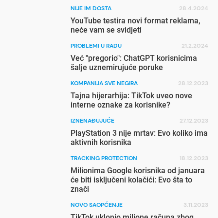
NIJE IM DOSTA
28.4.2024
YouTube testira novi format reklama,
neće vam se svidjeti
PROBLEMI U RADU
21.2.2024
Već "pregorio": ChatGPT korisnicima
šalje uznemirujuće poruke
KOMPANIJA SVE NEGIRA
28.12.2023
Tajna hijerarhija: TikTok uveo nove
interne oznake za korisnike?
IZNENAĐUJUĆE
27.12.2023
PlayStation 3 nije mrtav: Evo koliko ima
aktivnih korisnika
TRACKING PROTECTION
18.12.2023
Milionima Google korisnika od januara
će biti isključeni kolačići: Evo šta to
znači
NOVO SAOPĆENJE
3.11.2023
TikTok uklonio milione računa zbog