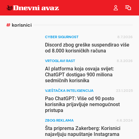
#
korisnici
CYBER SIGURNOST
8.7.2026
Discord zbog greške suspendirao više
od 8.000 korisničkih računa
VRTOGLAVI RAST
8.3.2026
AI platforma koja osvaja svijet:
ChatGPT dostigao 900 miliona
sedmičnih korisnika
VJEŠTAČKA INTELIGENCIJA
23.1.2025
Pao ChatGPT: Više od 90 posto
korisnika prijavljuje nemogućnost
pristupa
ZBOG REKLAMA
4.6.2024
Šta priprema Zakerberg: Korisnici
najavljuju napuštanje Instagrama