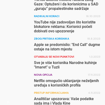
Gaze: Optuženi i da korisnicima u SAD
„guraju“ propalestinske sadržaje
RADIKALNI KORACI
16.10.2023
YouTube nije zadovoljan što koristite
blokatore reklama: Korisnici počeli
dobivati ovo upozorenje
ZBOG PRITISKA KORISNIKA
18.8.2023
Apple se predomislio: "End Call" dugme
ostaje na istom mjestu
OTVARAJU SE NOVI PUNKTOVI
1.3.2023
Sve je više korisnika Narodne kuhinje
"Imaret" u Tuzli
NOVA OPCIJA
17.11.2022
Netflix omogućio uklanjanje neželjenih
uređaja s korisničkih profila
PRISTUP INFORMACIJAMA
4.11.2022
Analitičar upozorava: Vaše podatke
sada ima i Vlada Kine