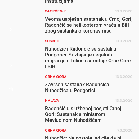
institucijama
SAOPĆENJE
13.3.2020
Veoma uspješan sastanak u Crnoj Gori,
Radončić se helikopterom vraća u BiH
zbog sastanka o koronavirusu
SUSRETI
13.3.2020
Nuhodžić i Radončić se sastali u
Podgorici: Suzbijanje ilegalnih
migracija u fokusu saradnje Crne Gore
i BiH
CRNA GORA
13.3.2020
Završen sastanak Radončića i
Nuhodžića u Podgorici
NAJAVA
13.3.2020
Radončić u službenoj posjeti Crnoj
Gori: Sastanak s ministrom
Mevludinom Nuhodžićem
CRNA GORA
7.3.2020
Nuhodžić: Ne postoje indicije da bi