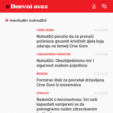
#
mevludin nuhodžić
CRNA GORA
3.9.2020
Nuhodžić poručio da će pronaći
počinioce gnusnih krivičnih djela koja
udaraju na temelj Crne Gore
CRNOGORSKI MINISTAR
1.9.2020
Nuhodžić: Obezbijedićemo mir i
sigurnost svakom pojedincu
REGION
17.3.2020
Formiran štab za povratak državljana
Crne Gore iz inozemstva
STAVOVI
13.3.2020
Radončić o koronavirusu: Svi naši
kapaciteti usmjereni su da
pomognemo našim zdravstvenim