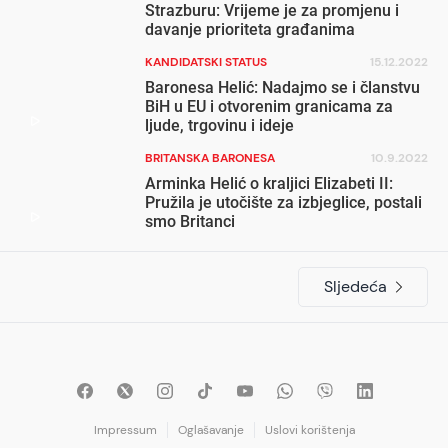
Strazburu: Vrijeme je za promjenu i
davanje prioriteta građanima
KANDIDATSKI STATUS
15.12.2022
Baronesa Helić: Nadajmo se i članstvu
BiH u EU i otvorenim granicama za
ljude, trgovinu i ideje
BRITANSKA BARONESA
10.9.2022
Arminka Helić o kraljici Elizabeti II:
Pružila je utočište za izbjeglice, postali
smo Britanci
Sljedeća
Impressum
Oglašavanje
Uslovi korištenja