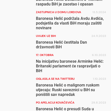
raspadu BiH je zaostao i opasan
ZASTUPNICA U DOMU LORDOVA
13.5.2024
Baronesa Helić podržala Avdu Avdića,
podsjetila da vlasti BiH moraju zaštiti
novinare
UVIJEK UZ BIH
24.11.2023
Baronesa Helić čestitala Dan
državnosti BiH
17. OKTOBRA
6.10.2023
Na inicijativu baronese Arminke Helić:
Britanski parlament će raspravljati o
BiH
OGLASILA SE NA TWITTERU
1.10.2023
Baronesa Helić o malignom ruskom
utjecaju: Ruski saveznici u BiH su
poništili sav napredak
PO APELACIJI KOVAČEVIĆA
29.8.2023
Baronesa Helić o presudi Suda u