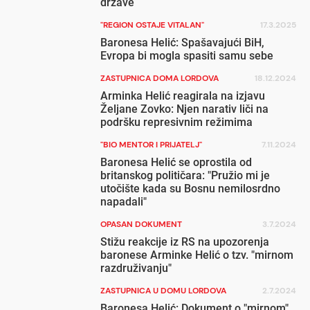
države
"REGION OSTAJE VITALAN"
17.3.2025
Baronesa Helić: Spašavajući BiH,
Evropa bi mogla spasiti samu sebe
ZASTUPNICA DOMA LORDOVA
18.12.2024
Arminka Helić reagirala na izjavu
Željane Zovko: Njen narativ liči na
podršku represivnim režimima
"BIO MENTOR I PRIJATELJ"
7.11.2024
Baronesa Helić se oprostila od
britanskog političara: "Pružio mi je
utočište kada su Bosnu nemilosrdno
napadali"
OPASAN DOKUMENT
3.7.2024
Stižu reakcije iz RS na upozorenja
baronese Arminke Helić o tzv. "mirnom
razdruživanju"
ZASTUPNICA U DOMU LORDOVA
2.7.2024
Baronesa Helić: Dokument o "mirnom"