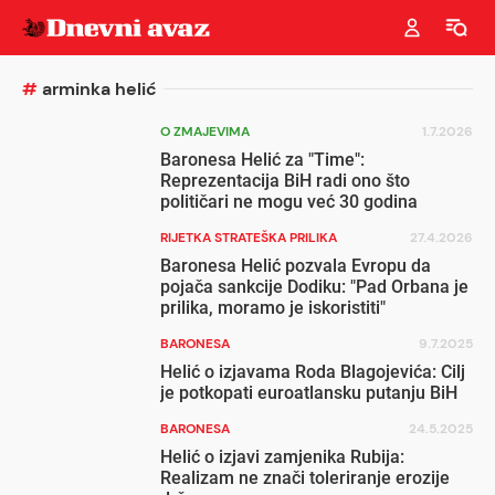
#
arminka helić
O ZMAJEVIMA
1.7.2026
Baronesa Helić za "Time":
Reprezentacija BiH radi ono što
političari ne mogu već 30 godina
RIJETKA STRATEŠKA PRILIKA
27.4.2026
Baronesa Helić pozvala Evropu da
pojača sankcije Dodiku: "Pad Orbana je
prilika, moramo je iskoristiti"
BARONESA
9.7.2025
Helić o izjavama Roda Blagojevića: Cilj
je potkopati euroatlansku putanju BiH
BARONESA
24.5.2025
Helić o izjavi zamjenika Rubija:
Realizam ne znači toleriranje erozije