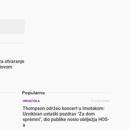
za otvaranje
 Novom
Popularno
HRVATSKA
5 H 47 MIN
Thompson održao koncert u Imotskom:
Uzvikivan ustaški pozdrav "Za dom
spremni", dio publike nosio obilježja HOS-
a