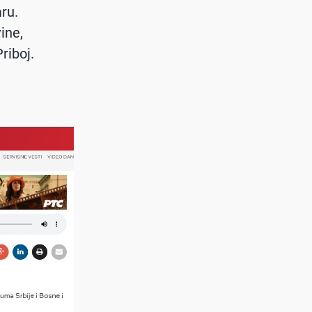
ru.
ine,
riboj.