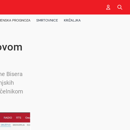
ENSKA PROGNOZA
SMRTOVNICE
KRIŽALJKA
Novom
ne Bisera
njskih
ačelnikom