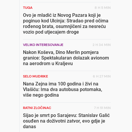
TUGA
8 H 5 MIN
Ovo je mladić iz Novog Pazara koji je
poginuo kod Ulcinja: Stradao pred očima
rođenog brata, osumnjičeni za nesreću
vozio pod utjecajem droge
VELIKO INTERESOVANJE
2 H 34 MIN
Nakon Koševa, Dino Merlin pomjera
granice: Spektakularan dolazak avionom
na aerodrom u Kraljevu
SELO MUDRIKE
6 H 27 MIN
Nana Zejna ima 100 godina i živi na
Vlašiću: Ima dva autobusa potomaka,
više nego godina
RATNI ZLOČINAC
7 H 51 MIN
Sijao je smrt po Sarajevu: Stanislav Galić
osuđen na doživotni zatvor, evo gdje je
danas