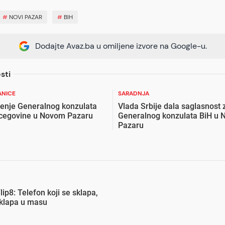
#
NOVI PAZAR
#
BIH
Dodajte Avaz.ba u omiljene izvore na Google-u.
sti
ANICE
SARADNJA
enje Generalnog konzulata
Vlada Srbije dala saglasnost 
rcegovine u Novom Pazaru
Generalnog konzulata BiH u
Pazaru
lip8: Telefon koji se sklapa,
uklapa u masu