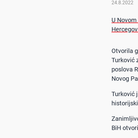
24.8.2022
U Novom P
Hercegov
Otvorila 
Turković 
poslova 
Novog Pa
Turković 
historijs
Zanimljivo
BiH otvor