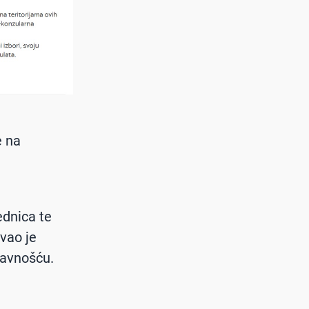
e na
ednica te
vao je
javnošću.