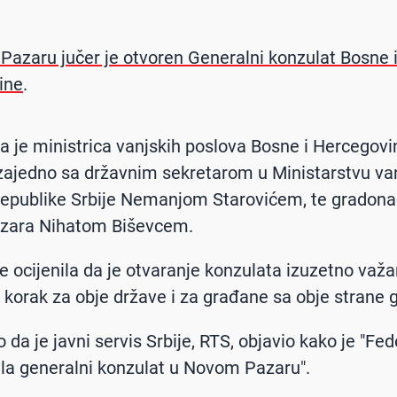
azaru jučer je otvoren Generalni konzulat Bosne 
ine
.
ga je ministrica vanjskih poslova Bosne i Hercegovi
zajedno sa državnim sekretarom u Ministarstvu va
Republike Srbije Nemanjom Starovićem, te gradon
zara Nihatom Biševcem.
je ocijenila da je otvaranje konzulata izuzetno važa
ki korak za obje države i za građane sa obje strane 
 da je javni servis Srbije, RTS, objavio kako je "Fed
ila generalni konzulat u Novom Pazaru".