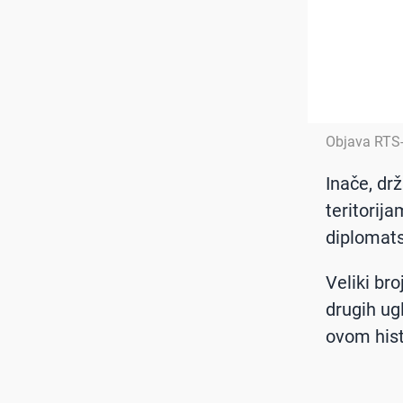
Objava RTS
Inače, dr
teritorij
diplomats
Veliki bro
drugih ug
ovom hist