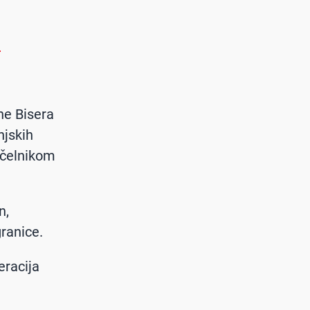
i
ne Bisera
njskih
ačelnikom
n,
granice.
eracija