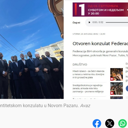
entitetskom konzulatu u Novom Pazaru
.
Avaz