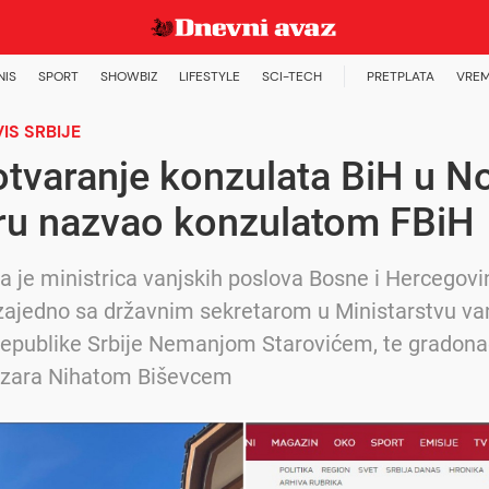
NIS
SPORT
SHOWBIZ
LIFESTYLE
SCI-TECH
PRETPLATA
VREM
IS SRBIJE
otvaranje konzulata BiH u 
ru nazvao konzulatom FBiH
ga je ministrica vanjskih poslova Bosne i Hercegovi
zajedno sa državnim sekretarom u Ministarstvu va
Republike Srbije Nemanjom Starovićem, te gradon
zara Nihatom Biševcem