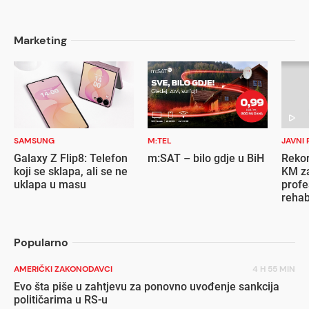
Marketing
SAMSUNG
M:TEL
JAVNI 
Galaxy Z Flip8: Telefon
m:SAT – bilo gdje u BiH
Rekor
koji se sklapa, ali se ne
KM za
uklapa u masu
profe
rehab
inval
Popularno
AMERIČKI ZAKONODAVCI
4 H 55 MIN
Evo šta piše u zahtjevu za ponovno uvođenje sankcija
političarima u RS-u