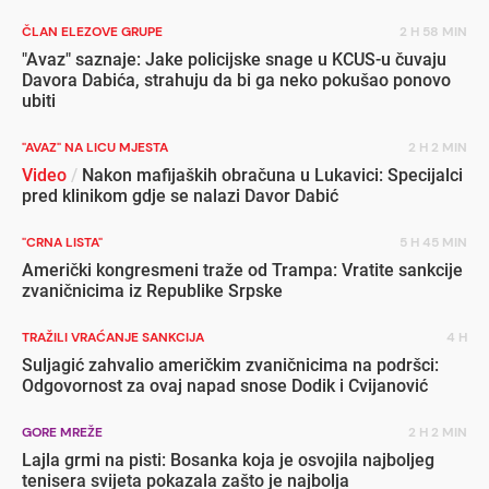
ČLAN ELEZOVE GRUPE
2 H 58 MIN
"Avaz" saznaje: Jake policijske snage u KCUS-u čuvaju
Davora Dabića, strahuju da bi ga neko pokušao ponovo
ubiti
"AVAZ" NA LICU MJESTA
2 H 2 MIN
Video
/
Nakon mafijaških obračuna u Lukavici: Specijalci
pred klinikom gdje se nalazi Davor Dabić
"CRNA LISTA"
5 H 45 MIN
Američki kongresmeni traže od Trampa: Vratite sankcije
zvaničnicima iz Republike Srpske
TRAŽILI VRAĆANJE SANKCIJA
4 H
Suljagić zahvalio američkim zvaničnicima na podršci:
Odgovornost za ovaj napad snose Dodik i Cvijanović
GORE MREŽE
2 H 2 MIN
Lajla grmi na pisti: Bosanka koja je osvojila najboljeg
tenisera svijeta pokazala zašto je najbolja