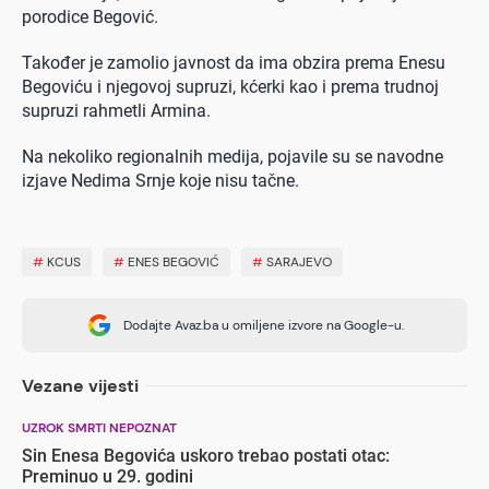
porodice Begović.
Također je zamolio javnost da ima obzira prema Enesu
Begoviću i njegovoj supruzi, kćerki kao i prema trudnoj
supruzi rahmetli Armina.
Na nekoliko regionalnih medija, pojavile su se navodne
izjave Nedima Srnje koje nisu tačne.
#
KCUS
#
ENES BEGOVIĆ
#
SARAJEVO
Dodajte Avaz.ba u omiljene izvore na Google-u.
Vezane vijesti
UZROK SMRTI NEPOZNAT
Sin Enesa Begovića uskoro trebao postati otac:
Preminuo u 29. godini