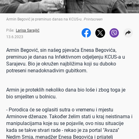
Armin Begović je preminuo danas na KCUS-u
.
Printscreen
Piše:
Larisa Sarajlić
13.6.2023
Armin Begović, sin našeg pjevača Enesa Begovića,
preminuo je danas na Infektivnom odjeljenju KCUS-a u
Sarajevu. Bio je okružen najbližima koji su duboko
potreseni nenadoknadivim gubitkom.
Armin je proteklih nekoliko dana bio loše i zbog toga je
bio smješten u bolnicu.
- Porodica će se oglasiti sutra o vremenu i mjestu
Arminove dženaze. Također želim stati u kraj neistinama i
manipulacijama koje su se pojavile, ovo nisu situacije
kada se takve stvari rade - rekao je za portal "Avaza"
Nedim Srnja, menadžer Enesa Begovića i prijatelj