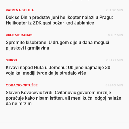
VATRENA STIHIJA
2 H 32 MIN
Dok se Dinin predstavljeni helikopter nalazi u Pragu:
Helikopter iz ZDK gasi požar kod Jablanice
VRIJEME DANAS
5 H 7 MIN
Spremite kišobrane: U drugom dijelu dana mogući
pljuskovi i grmljavina
SUKOB
6 H 21 MIN
Krvavi napad Huta u Jemenu: Ubijeno najmanje 30
vojnika, mediji tvrde da je stradalo više
ODBACIO OPTUŽBE
3 H 43 MIN
Slaven Kovačević tvrdi: Cvitanović govorom mržnje
poručuje kako nisam kršten, ali meni kućni odgoj nalaže
da ne mrzim