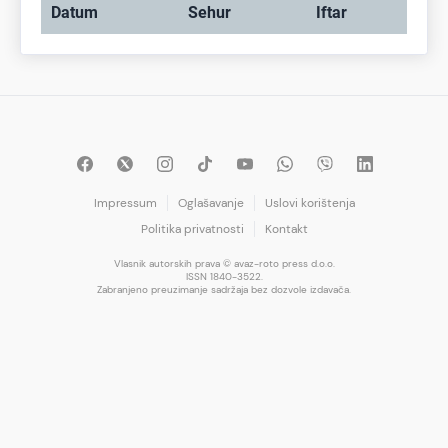
Datum
Sehur
Iftar
Impressum
Oglašavanje
Uslovi korištenja
Politika privatnosti
Kontakt
Vlasnik autorskih prava © avaz-roto press d.o.o.
ISSN 1840-3522.
Zabranjeno preuzimanje sadržaja bez dozvole izdavača.