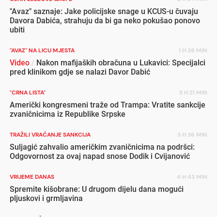
"Avaz" saznaje: Jake policijske snage u KCUS-u čuvaju
Davora Dabića, strahuju da bi ga neko pokušao ponovo
ubiti
"AVAZ" NA LICU MJESTA
1 H 38 MIN
Video
/
Nakon mafijaških obračuna u Lukavici: Specijalci
pred klinikom gdje se nalazi Davor Dabić
"CRNA LISTA"
5 H 21 MIN
Američki kongresmeni traže od Trampa: Vratite sankcije
zvaničnicima iz Republike Srpske
TRAŽILI VRAĆANJE SANKCIJA
3 H 36 MIN
Suljagić zahvalio američkim zvaničnicima na podršci:
Odgovornost za ovaj napad snose Dodik i Cvijanović
VRIJEME DANAS
4 H 43 MIN
Spremite kišobrane: U drugom dijelu dana mogući
pljuskovi i grmljavina