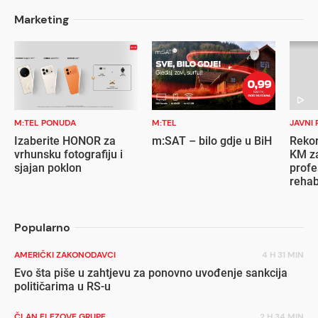
Marketing
M:TEL PONUDA
M:TEL
JAVNI 
Izaberite HONOR za
m:SAT – bilo gdje u BiH
Rekor
vrhunsku fotografiju i
KM za
sjajan poklon
profe
rehab
inval
Popularno
AMERIČKI ZAKONODAVCI
4 H 31 MIN
Evo šta piše u zahtjevu za ponovno uvođenje sankcija
političarima u RS-u
ČLAN ELEZOVE GRUPE
2 H 34 MIN