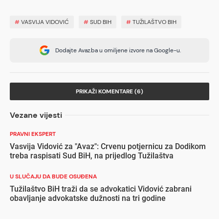
#
VASVIJA VIDOVIĆ
#
SUD BIH
#
TUŽILAŠTVO BIH
Dodajte Avaz.ba u omiljene izvore na Google-u.
PRIKAŽI KOMENTARE (6)
Vezane vijesti
PRAVNI EKSPERT
Vasvija Vidović za "Avaz": Crvenu potjernicu za Dodikom
treba raspisati Sud BiH, na prijedlog Tužilaštva
U SLUČAJU DA BUDE OSUĐENA
Tužilaštvo BiH traži da se advokatici Vidović zabrani
obavljanje advokatske dužnosti na tri godine