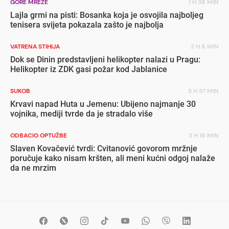
GORE MREŽE
1 H 38 MIN
Lajla grmi na pisti: Bosanka koja je osvojila najboljeg
tenisera svijeta pokazala zašto je najbolja
VATRENA STIHIJA
2 H 8 MIN
Dok se Dinin predstavljeni helikopter nalazi u Pragu:
Helikopter iz ZDK gasi požar kod Jablanice
SUKOB
5 H 57 MIN
Krvavi napad Huta u Jemenu: Ubijeno najmanje 30
vojnika, mediji tvrde da je stradalo više
ODBACIO OPTUŽBE
3 H 19 MIN
Slaven Kovačević tvrdi: Cvitanović govorom mržnje
poručuje kako nisam kršten, ali meni kućni odgoj nalaže
da ne mrzim