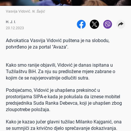
Vasvija Vidović
.
N. Šaljić
H. J. I.
20.12.2023
Advokatica Vasvija Vidović puštena je na slobodu,
potvrđeno je za portal "Avaza".
Kako smo ranije objavili, Vidović je danas ispitana u
Tužilaštvu BiH. Za nju su predložene mjere zabrane o
kojim će se najvjerovatnije odlučiti sutra.
Podsjećamo, Vidović je uhapšena preksinoć u
prostorijama SIPA-e kada je pokušala da iznese mobitel
predsjednika Suda Ranka Debevca, koji je uhapšen zbog
zloupotrebe položaja.
Kako je kazao jučer glavni tužilac Milanko Kajganić, ona
se sumnjiči za krivično djelo sprečavanje dokazivanja.