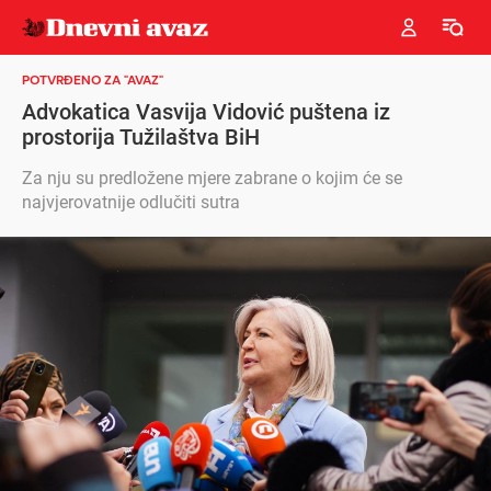
POTVRĐENO ZA "AVAZ"
Advokatica Vasvija Vidović puštena iz
prostorija Tužilaštva BiH
Za nju su predložene mjere zabrane o kojim će se
najvjerovatnije odlučiti sutra