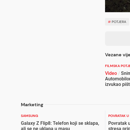
#
POTJERA
Vezane vije
FILMSKA POTJ
Video
/
Snim
Automobilom
izvukao pišt
Marketing
SAMSUNG
POVRATAK U
Galaxy Z Flip8: Telefon koji se sklapa,
Povratak u
ali se ne uklapa u masu
stresa pri