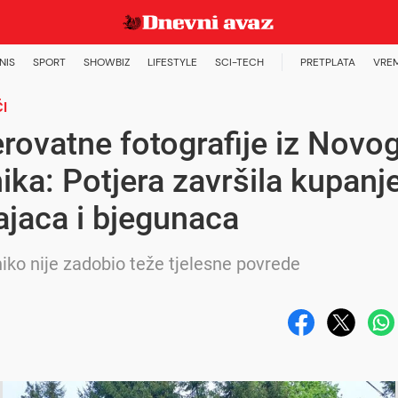
NIS
SPORT
SHOWBIZ
LIFESTYLE
SCI-TECH
PRETPLATA
VRE
I
rovatne fotografije iz Novo
ika: Potjera završila kupan
ajaca i bjegunaca
iko nije zadobio teže tjelesne povrede