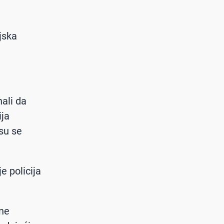
ijska
nali da
ija
 su se
e policija
ine