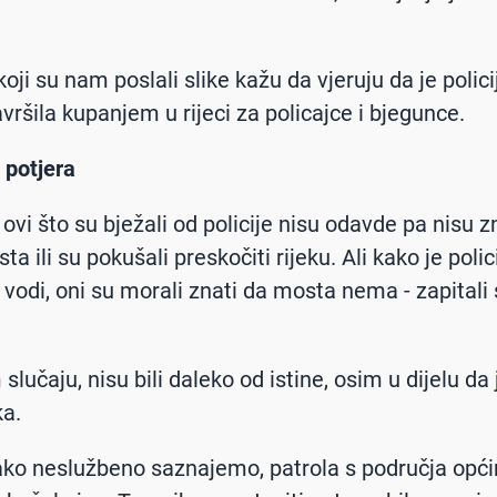
.
oji su nam poslali slike kažu da vjeruju da je polic
vršila kupanjem u rijeci za policajce i bjegunce.
 potjera
ovi što su bježali od policije nisu odavde pa nisu z
 ili su pokušali preskočiti rijeku. Ali kako je polic
u vodi, oni su morali znati da mosta nema - zapitali
lučaju, nisu bili daleko od istine, osim u dijelu da j
ka.
ko neslužbeno saznajemo, patrola s područja opć