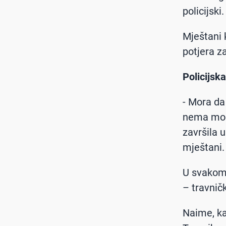
policijski
Mještani k
potjera za
Policijska
- Mora da 
nema mosta
završila 
mještani.
U svakom s
– travnič
Naime, ka