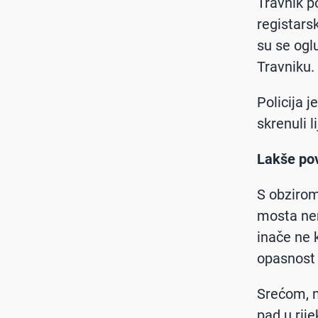
Travnik p
registars
su se ogl
Travniku.
Policija j
skrenuli 
Lakše po
S obzirom 
mosta nem
inače ne k
opasnost 
Srećom, n
pad u rij