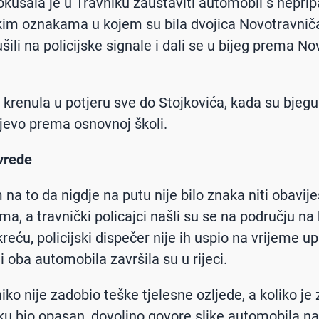
okušala je u Travniku zaustaviti automobil s nepri
kim oznakama u kojem su bila dvojica Novotravniča
ušili na policijske signale i dali se u bijeg prema N
e krenula u potjeru sve do Stojkovića, kada su bjegu
lijevo prema osnovnoj školi.
vrede
na to da nigdje na putu nije bilo znaka niti obavije
a, a travnički policajci našli su se na području na
reću, policijski dispečer nije ih uspio na vrijeme up
i oba automobila završila su u rijeci.
iko nije zadobio teške tjelesne ozljede, a koliko je
eku bio opasan, dovoljno govore slike automobila n