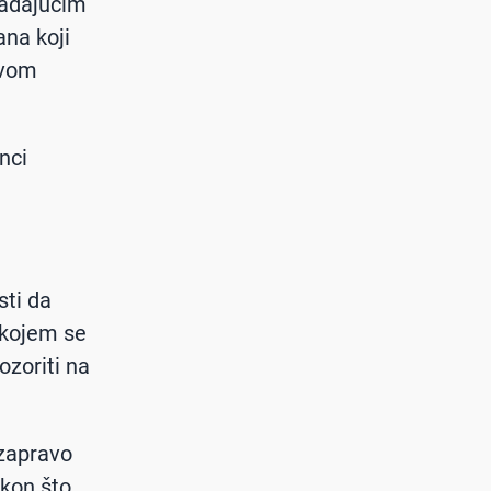
padajućim
na koji
ovom
nci
sti da
 kojem se
ozoriti na
 zapravo
akon što