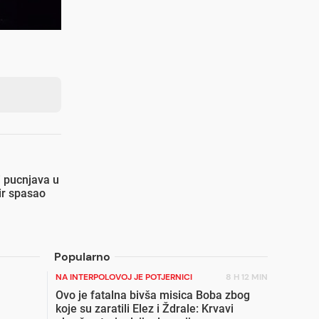
i pucnjava u
ir spasao
Popularno
NA INTERPOLOVOJ JE POTJERNICI
8 H 12 MIN
Ovo je fatalna bivša misica Boba zbog
koje su zaratili Elez i Ždrale: Krvavi