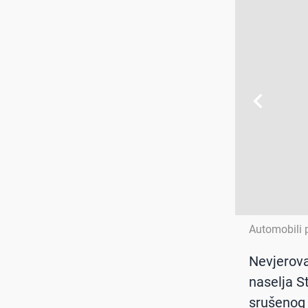
Automobili po
Nevjerova
naselja St
srušenog 