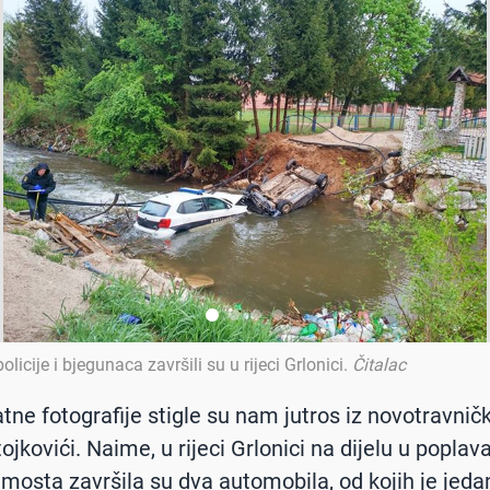
licije i bjegunaca završili su u rijeci Grlonici
.
Čitalac
tne fotografije stigle su nam jutros iz novotravnič
ojkovići. Naime, u rijeci Grlonici na dijelu u popla
mosta završila su dva automobila, od kojih je jeda