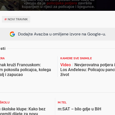
#
NOVI TRAVNIK
Dodajte Avaz.ba u omiljene izvore na Google-u.
sti
ERA
KAMERE SVE SNIMILE
ak kruži Francuskom:
Video
/
Nevjerovatna potjera 
 pokosila policajca, kolega
Los Anđelesu: Policajcu panc
olj i zapucao
život
 ŠKOLU
M:TEL
 školske klupe: Kako bez
m:SAT – bilo gdje u BiH
premiti dijete za novu