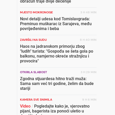
obračun traje dvije decenije
MJESTO MOKRONOGE
3 H 48 MIN
Novi detalji udesa kod Tomislavgrada:
Preminuo muškarac iz Sarajeva, među
povrijeđenima i beba
ZAVRŠILI NA SUDU
8 H 40 MIN
Haos na jadranskom primorju zbog
"ludih" turista: "Gospođa se šeta gola po
balkonu, namjerno okreće stražnjicu i
provocira"
OTKRILA SLABOST
3 H 29 MIN
Zgodna stjuardesa hitno traži muža:
Sama sam već tri godine, želim da bude
stariji
KAMERA SVE SNIMILA
9 H 6 MIN
Video
/
Pogledajte kako je, vjerovatno
pijani, bagerista iza ponoći uletio u