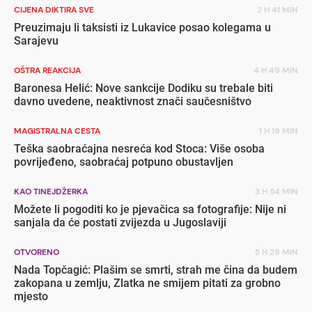
CIJENA DIKTIRA SVE
2 H 41 MIN
Preuzimaju li taksisti iz Lukavice posao kolegama u
Sarajevu
OŠTRA REAKCIJA
4 H 49 MIN
Baronesa Helić: Nove sankcije Dodiku su trebale biti
davno uvedene, neaktivnost znači saučesništvo
MAGISTRALNA CESTA
1 H 19 MIN
Teška saobraćajna nesreća kod Stoca: Više osoba
povrijeđeno, saobraćaj potpuno obustavljen
KAO TINEJDŽERKA
3 H 54 MIN
Možete li pogoditi ko je pjevačica sa fotografije: Nije ni
sanjala da će postati zvijezda u Jugoslaviji
OTVORENO
5 H 29 MIN
Nada Topčagić: Plašim se smrti, strah me čina da budem
zakopana u zemlju, Zlatka ne smijem pitati za grobno
mjesto