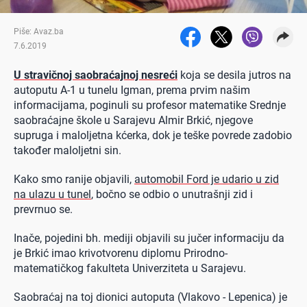
Piše: Avaz.ba
7.6.2019
U stravičnoj saobraćajnoj nesreći
koja se desila jutros na
autoputu A-1 u tunelu Igman, prema prvim našim
informacijama, poginuli su profesor matematike Srednje
saobraćajne škole u Sarajevu Almir Brkić, njegove
supruga i maloljetna kćerka, dok je teške povrede zadobio
također maloljetni sin.
Kako smo ranije objavili,
automobil Ford je udario u zid
na ulazu u tunel
, bočno se odbio o unutrašnji zid i
prevrnuo se.
Inače, pojedini bh. mediji objavili su jučer informaciju da
je Brkić imao krivotvorenu diplomu Prirodno-
matematičkog fakulteta Univerziteta u Sarajevu.
Saobraćaj na toj dionici autoputa (Vlakovo - Lepenica) je