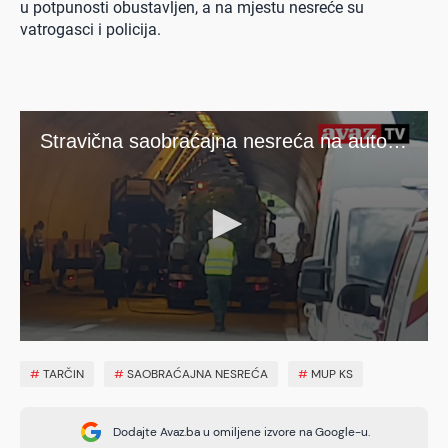
u potpunosti obustavljen, a na mjestu nesreće su
vatrogasci i policija.
#
TARČIN
#
SAOBRAĆAJNA NESREĆA
#
MUP KS
Dodajte Avaz.ba u omiljene izvore na Google-u.