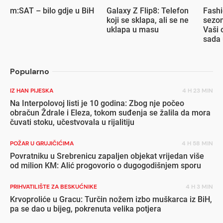
m:SAT – bilo gdje u BiH
Galaxy Z Flip8: Telefon
Fashi
koji se sklapa, ali se ne
sezon
uklapa u masu
Vaši 
sada 
popu
Popularno
IZ HAN PIJESKA
4 H 23 MIN
Na Interpolovoj listi je 10 godina: Zbog nje počeo
obračun Ždrale i Eleza, tokom suđenja se žalila da mora
čuvati stoku, učestvovala u rijalitiju
POŽAR U GRUJIČIĆIMA
4 H 58 MIN
Povratniku u Srebrenicu zapaljen objekat vrijedan više
od milion KM: Alić progovorio o dugogodišnjem sporu
PRIHVATILIŠTE ZA BESKUĆNIKE
4 H 3 MIN
Krvoproliće u Gracu: Turčin nožem izbo muškarca iz BiH,
pa se dao u bijeg, pokrenuta velika potjera