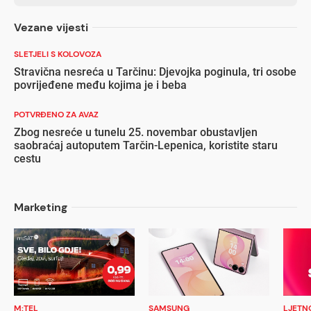
Vezane vijesti
SLETJELI S KOLOVOZA
Stravična nesreća u Tarčinu: Djevojka poginula, tri osobe
povrijeđene među kojima je i beba
POTVRĐENO ZA AVAZ
Zbog nesreće u tunelu 25. novembar obustavljen
saobraćaj autoputem Tarčin-Lepenica, koristite staru
cestu
Marketing
M:TEL
SAMSUNG
LJETN