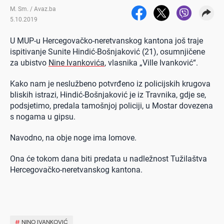
M. Sm. / Avaz.ba
5.10.2019
U MUP-u Hercegovačko-neretvanskog kantona još traje
ispitivanje Sunite Hindić-Bošnjaković (21), osumnjičene
za ubistvo
Nine Ivankovića
, vlasnika „Ville Ivanković“.
Kako nam je neslužbeno potvrđeno iz policijskih krugova
bliskih istrazi, Hindić-Bošnjaković je iz Travnika, gdje se,
podsjetimo, predala tamošnjoj policiji, u Mostar dovezena
s nogama u gipsu.
Navodno, na obje noge ima lomove.
Ona će tokom dana biti predata u nadležnost Tužilaštva
Hercegovačko-neretvanskog kantona.
#
NINO IVANKOVIĆ