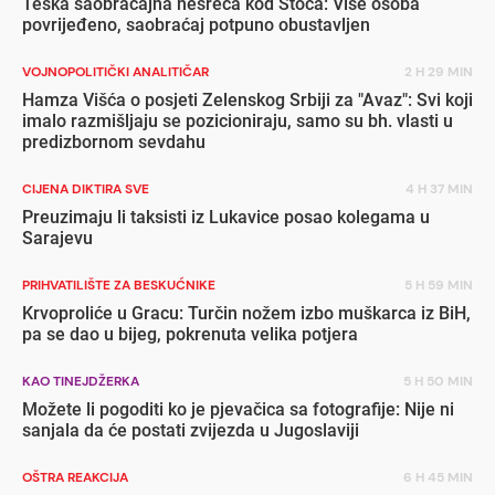
Teška saobraćajna nesreća kod Stoca: Više osoba
povrijeđeno, saobraćaj potpuno obustavljen
VOJNOPOLITIČKI ANALITIČAR
2 H 29 MIN
Hamza Višća o posjeti Zelenskog Srbiji za "Avaz": Svi koji
imalo razmišljaju se pozicioniraju, samo su bh. vlasti u
predizbornom sevdahu
CIJENA DIKTIRA SVE
4 H 37 MIN
Preuzimaju li taksisti iz Lukavice posao kolegama u
Sarajevu
PRIHVATILIŠTE ZA BESKUĆNIKE
5 H 59 MIN
Krvoproliće u Gracu: Turčin nožem izbo muškarca iz BiH,
pa se dao u bijeg, pokrenuta velika potjera
KAO TINEJDŽERKA
5 H 50 MIN
Možete li pogoditi ko je pjevačica sa fotografije: Nije ni
sanjala da će postati zvijezda u Jugoslaviji
OŠTRA REAKCIJA
6 H 45 MIN