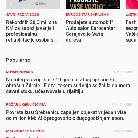
JAVNI POZIVI 2026
EUROCENTAR SARAJEVO
LJETN
Rekordnih 20,3 miliona
Prodajete automobil?
Fashi
KM za zapošljavanje i
Auto salon Eurocentar
sezon
profesionalnu
Sarajevo je Vaša
Vaši 
rehabilitaciju osoba s
adresa
sada 
invaliditetom
popu
Popularno
IZ HAN PIJESKA
6 H 19 MIN
Na Interpolovoj listi je 10 godina: Zbog nje počeo
obračun Ždrale i Eleza, tokom suđenja se žalila da mora
čuvati stoku, učestvovala u rijalitiju
POŽAR U GRUJIČIĆIMA
6 H 54 MIN
Povratniku u Srebrenicu zapaljen objekat vrijedan više
od milion KM: Alić progovorio o dugogodišnjem sporu
MAGISTRALNA CESTA
3 H 15 MIN