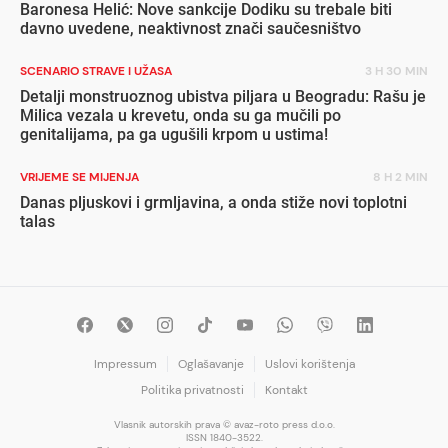
Baronesa Helić: Nove sankcije Dodiku su trebale biti
davno uvedene, neaktivnost znači saučesništvo
SCENARIO STRAVE I UŽASA
3 H 30 MIN
Detalji monstruoznog ubistva piljara u Beogradu: Rašu je
Milica vezala u krevetu, onda su ga mučili po
genitalijama, pa ga ugušili krpom u ustima!
VRIJEME SE MIJENJA
8 H 2 MIN
Danas pljuskovi i grmljavina, a onda stiže novi toplotni
talas
Impressum
Oglašavanje
Uslovi korištenja
Politika privatnosti
Kontakt
Vlasnik autorskih prava © avaz-roto press d.o.o.
ISSN 1840-3522.