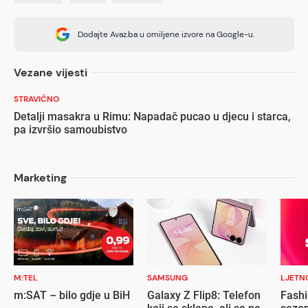
Dodajte Avaz.ba u omiljene izvore na Google-u.
Vezane vijesti
STRAVIČNO
Detalji masakra u Rimu: Napadač pucao u djecu i starca,
pa izvršio samoubistvo
Marketing
M:TEL
SAMSUNG
LJETN
m:SAT – bilo gdje u BiH
Galaxy Z Flip8: Telefon
Fashi