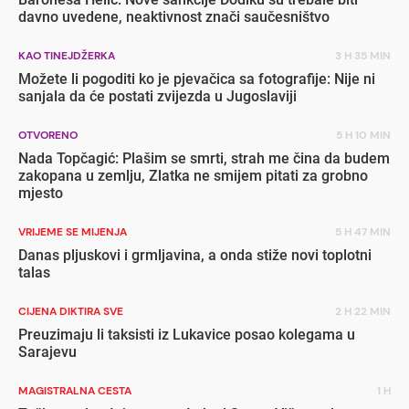
davno uvedene, neaktivnost znači saučesništvo
KAO TINEJDŽERKA
3 H 35 MIN
Možete li pogoditi ko je pjevačica sa fotografije: Nije ni
sanjala da će postati zvijezda u Jugoslaviji
OTVORENO
5 H 10 MIN
Nada Topčagić: Plašim se smrti, strah me čina da budem
zakopana u zemlju, Zlatka ne smijem pitati za grobno
mjesto
VRIJEME SE MIJENJA
5 H 47 MIN
Danas pljuskovi i grmljavina, a onda stiže novi toplotni
talas
CIJENA DIKTIRA SVE
2 H 22 MIN
Preuzimaju li taksisti iz Lukavice posao kolegama u
Sarajevu
MAGISTRALNA CESTA
1 H