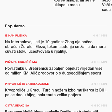
koji se sklapa, ali se ne
sezon
uklapa u masu
Vaši 
sada 
popu
Popularno
IZ HAN PIJESKA
4 H 4 MIN
Na Interpolovoj listi je 10 godina: Zbog nje počeo
obračun Ždrale i Eleza, tokom suđenja se žalila da mora
čuvati stoku, učestvovala u rijalitiju
POŽAR U GRUJIČIĆIMA
4 H 39 MIN
Povratniku u Srebrenicu zapaljen objekat vrijedan više
od milion KM: Alić progovorio o dugogodišnjem sporu
PRIHVATILIŠTE ZA BESKUĆNIKE
3 H 44 MIN
Krvoproliće u Gracu: Turčin nožem izbo muškarca iz BiH,
pa se dao u bijeg, pokrenuta velika potjera
OŠTRA REAKCIJA
4 H 30 MIN
Baronesa Helić: Nove sankcije Dodiku su trebale biti