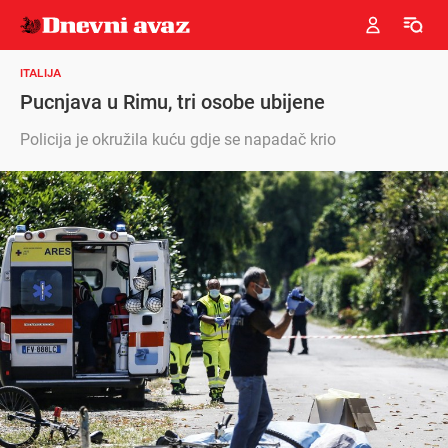
ITALIJA
Pucnjava u Rimu, tri osobe ubijene
Policija je okružila kuću gdje se napadač krio