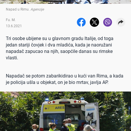
Napad u Rimu
.
Agencije
Fu. M.
13.6.2021
Tri osobe ubijene su u glavnom gradu Italije, od toga
jedan stariji čovjek i dva mladića, kada je naoružani
napadač zapucao na njih, saopćile danas su rimske
vlasti.
Napadač se potom zabarikidirao u kući van Rima, a kada
je policija ušla u objekat, on je bio mrtav, javlja AP.