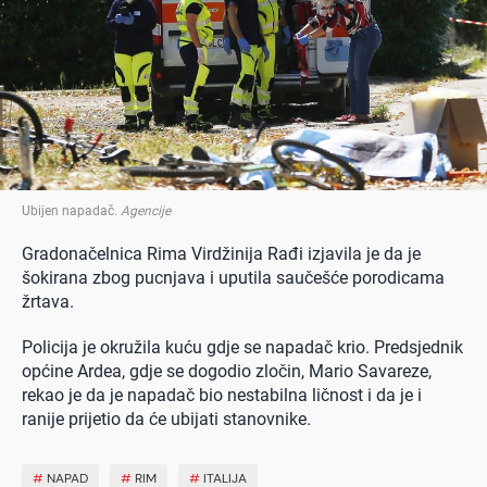
Ubijen napadač
.
Agencije
Gradonačelnica Rima Virdžinija Rađi izjavila je da je
šokirana zbog pucnjava i uputila saučešće porodicama
žrtava.
Policija je okružila kuću gdje se napadač krio. Predsjednik
općine Ardea, gdje se dogodio zločin, Mario Savareze,
rekao je da je napadač bio nestabilna ličnost i da je i
ranije prijetio da će ubijati stanovnike.
#
NAPAD
#
RIM
#
ITALIJA