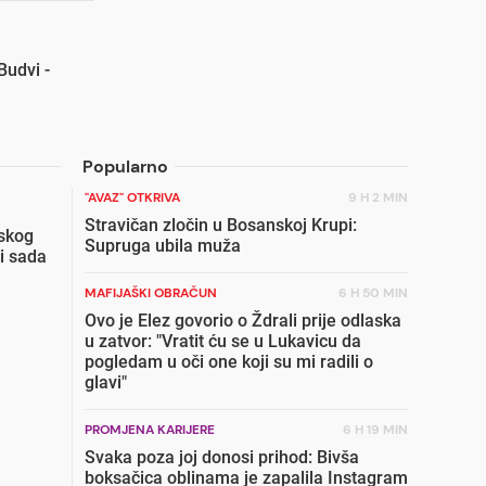
Budvi -
Popularno
"AVAZ" OTKRIVA
9 H 2 MIN
Stravičan zločin u Bosanskoj Krupi:
skog
Supruga ubila muža
i sada
MAFIJAŠKI OBRAČUN
6 H 50 MIN
Ovo je Elez govorio o Ždrali prije odlaska
u zatvor: "Vratit ću se u Lukavicu da
pogledam u oči one koji su mi radili o
glavi"
PROMJENA KARIJERE
6 H 19 MIN
Svaka poza joj donosi prihod: Bivša
boksačica oblinama je zapalila Instagram