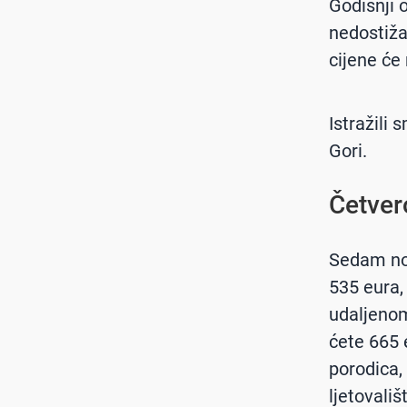
Godišnji 
nedostiža
cijene će 
Istražili
Gori.
Četver
Sedam no
535 eura, 
udaljenom
ćete 665 
porodica,
ljetovali