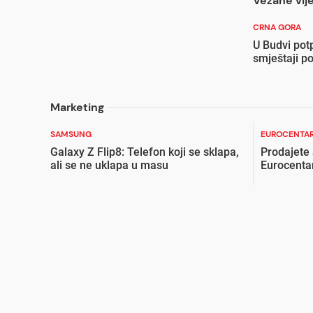
Vezane vije
CRNA GORA
U Budvi pot
smještaji p
Marketing
SAMSUNG
EUROCENTAR
Galaxy Z Flip8: Telefon koji se sklapa,
Prodajete
ali se ne uklapa u masu
Eurocenta