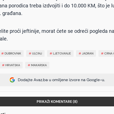
ana porodica treba izdvojiti i do 10.000 KM, što je 
. građana.
lite proći jeftinije, morat ćete se odreći pogleda na
ale.
#
DUBROVNIK
#
ULCINJ
#
LJETOVANJE
#
JADRAN
#
CRNA 
#
HRVATSKA
#
MAKARSKA
Dodajte Avaz.ba u omiljene izvore na Google-u.
PRIKAŽI KOMENTARE (8)