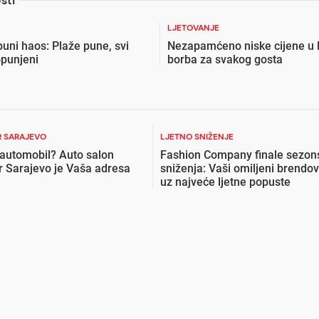
sti
LJETOVANJE
puni haos: Plaže pune, svi
Nezapamćeno niske cijene u 
opunjeni
borba za svakog gosta
 SARAJEVO
LJETNO SNIŽENJE
 automobil? Auto salon
Fashion Company finale sezon
r Sarajevo je Vaša adresa
sniženja: Vaši omiljeni brendov
uz najveće ljetne popuste