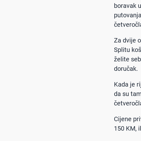
boravak u
putovanja
četveročl
Za dvije 
Splitu ko
želite se
doručak.
Kada je ri
da su tamo
četveročl
Cijene pr
150 KM, il