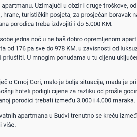
 apartmanu. Uzimajući u obzir i druge troškove, od
, hrane, turističkih posjeta, za prosječan boravak 
ana porodica treba izdvojiti i do 5.000 KM.
osobe jedna noć u ne baš dobro opremljenom apar
šta od 176 pa sve do 978 KM, u zavisnosti od luksuz
bi priuštiti. U mnogim ponudama u tu cijenu uključ
ječ o Crnoj Gori, malo je bolja situacija, mada je pr
šnji hoteli podigli cijene za razliku od prošle godi
anoj porodici trebati između 3.000 i 4.000 maraka.
ivatnih apartmana u Budvi trenutno se kreću izmeđ
i više.