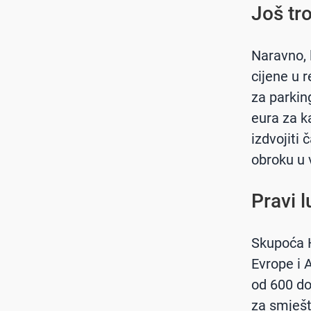
Još tr
Naravno, 
cijene u 
za parking
eura za k
izdvojiti
obroku u 
Pravi 
Skupoća H
Evrope i 
od 600 do 
za smješt