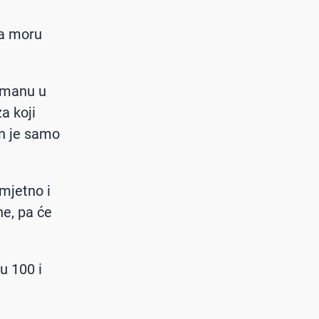
na moru
tmanu u
a koji
en je samo
imjetno i
ne, pa će
u 100 i