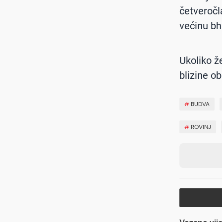
četveročl
većinu bh
Ukoliko že
blizine ob
#
BUDVA
#
ROVINJ