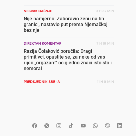
NESVAKIDAŠNJE
9 H 37 MIN
Nije namjerno: Zaboravio ženu na bh.
granici, nastavio put prema Njemačkoj
bez nje
DIREKTAN KOMENTAR
7 H 16 MIN
Razija Čolaković poručila: Dragi
primitivci, opustite se, za neke od vas
riječ „orgazam“ očigledno znači isto što i
nemoral
PREDSJEDNIK SBB-A
11 H 9 MIN
Radončić uzburkao duhove: Zatvori da
pripreme ćelije iza oktobarskih izbora
TRGOVAČKI LANAC
6 H 45 MIN
Ovo je 21 grad koji će prvi dobiti Lidl u
BiH: Jedan od najvećih gradova nije na
t
listi