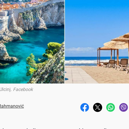
Ulcinj
.
Facebook
 Rahmanović