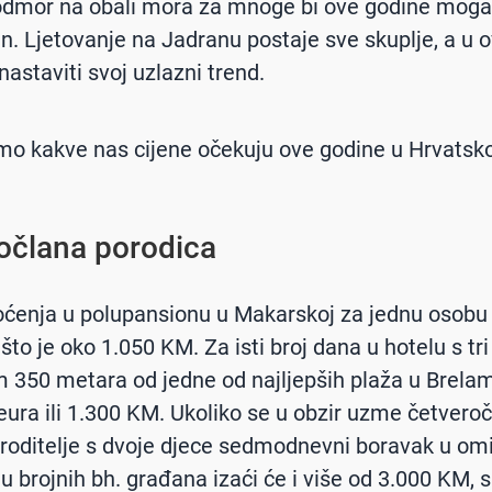
odmor na obali mora za mnoge bi ove godine mogao
n. Ljetovanje na Jadranu postaje sve skuplje, a u o
nastaviti svoj uzlazni trend.
 smo kakve nas cijene očekuju ove godine u Hrvatsko
očlana porodica
ćenja u polupansionu u Makarskoj za jednu osobu
što je oko 1.050 KM. Za isti broj dana u hotelu s tr
 350 metara od jedne od najljepših plaža u Brelam
eura ili 1.300 KM. Ukoliko se u obzir uzme četvero
 roditelje s dvoje djece sedmodnevni boravak u om
štu brojnih bh. građana izaći će i više od 3.000 KM,