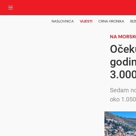
NASLOVNICA
VIJESTI
CRNA HRONIKA
BIZ
NA MORSK
Očeku
godin
3.00
Sedam no
oko 1.05