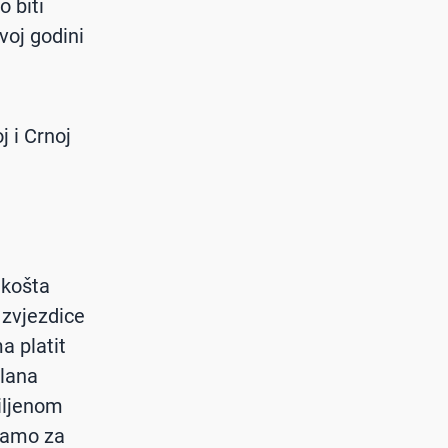
 biti
voj godini
j i Crnoj
 košta
i zvjezdice
a platit
člana
iljenom
 samo za