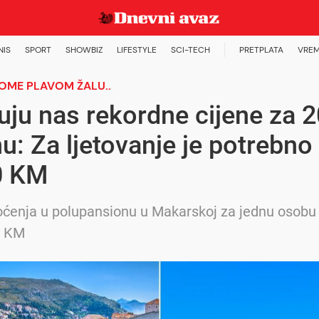
NIS
SPORT
SHOWBIZ
LIFESTYLE
SCI-TECH
PRETPLATA
VREM
OME PLAVOM ŽALU..
ju nas rekordne cijene za 2
u: Za ljetovanje je potrebno
0 KM
ćenja u polupansionu u Makarskoj za jednu osobu
0 KM