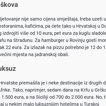
oškova
ljetovanje nije samo cijena smještaja, treba uzeti u
restoranima, kafićima, pa ćete tako u Hrvatskoj u D
 izdvojiti više od 10 eura, pet eura za kuglu sladol
afu na Stradunu. Za hamburger u Rovinju gosti mo
 čak 22 eura. Za izlazak na pizzu potrebno je 12 do 
većini mjesta na jadranskoj obali.
luksuz
rvatske premašila je i neke destinacije iz drugih d
Afrike. Tako, naprimjer, sedam dana na Krfu u Grčk
1.500 eura, a na Siciliji od 700 do 2.000 eura. No, 
aj u nekim malo luksuznijim hotelima u Turskoj