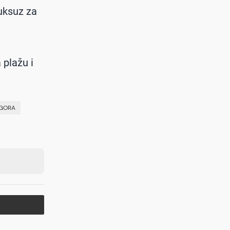
luksuz za
 plažu i
GORA