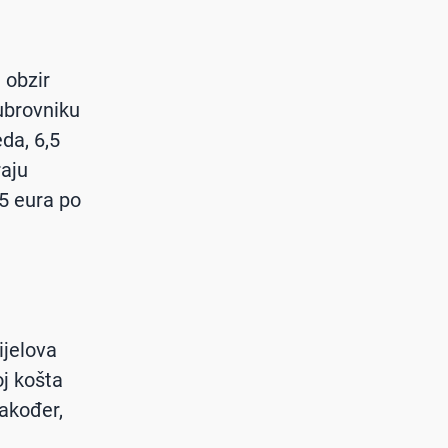
 obzir
ubrovniku
eda, 6,5
raju
15 eura po
ijelova
oj košta
također,