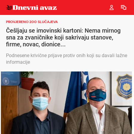
PROVJERENO 200 SLUČAJEVA
Češljaju se imovinski kartoni: Nema mirnog
sna za zvaničnike koji sakrivaju stanove,
firme, novac, dionice...
Podnesene krivične prijave protiv onih koji su davali lažne
informacije