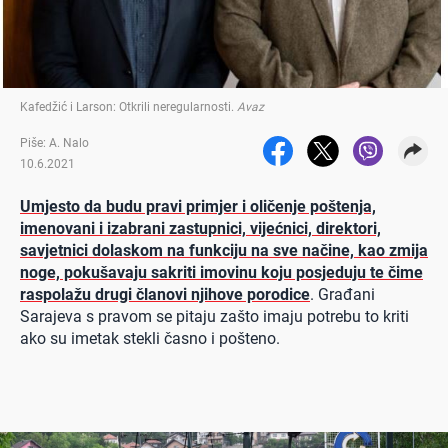
Kafedžić i Larson: Otkrili neregularnosti
.
Avaz
Piše: A. Nalo
10.6.2021
Umjesto da budu pravi primjer i oličenje poštenja,
imenovani i izabrani zastupnici, vijećnici, direktori,
savjetnici dolaskom na funkciju na sve načine, kao zmija
noge, pokušavaju sakriti imovinu koju posjeduju te čime
raspolažu drugi članovi njihove porodice
. Građani
Sarajeva s pravom se pitaju zašto imaju potrebu to kriti
ako su imetak stekli časno i pošteno.