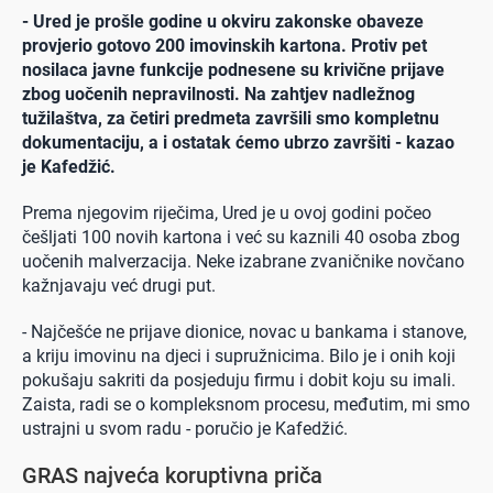
- Ured je prošle godine u okviru zakonske obaveze
provjerio gotovo 200 imovinskih kartona. Protiv pet
nosilaca javne funkcije podnesene su krivične prijave
zbog uočenih nepravilnosti. Na zahtjev nadležnog
tužilaštva, za četiri predmeta završili smo kompletnu
dokumentaciju, a i ostatak ćemo ubrzo završiti - kazao
je Kafedžić.
Prema njegovim riječima, Ured je u ovoj godini počeo
češljati 100 novih kartona i već su kaznili 40 osoba zbog
uočenih malverzacija. Neke izabrane zvaničnike novčano
kažnjavaju već drugi put.
- Najčešće ne prijave dionice, novac u bankama i stanove,
a kriju imovinu na djeci i supružnicima. Bilo je i onih koji
pokušaju sakriti da posjeduju firmu i dobit koju su imali.
Zaista, radi se o kompleksnom procesu, međutim, mi smo
ustrajni u svom radu -
poručio je Kafedžić.
GRAS najveća koruptivna priča