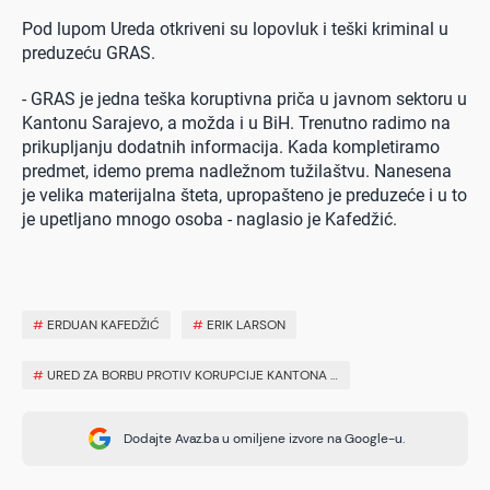
Pod lupom Ureda otkriveni su lopovluk i teški kriminal u
preduzeću GRAS.
- GRAS je jedna teška koruptivna priča u javnom sektoru u
Kantonu Sarajevo, a možda i u BiH. Trenutno radimo na
prikupljanju dodatnih informacija. Kada kompletiramo
predmet, idemo prema nadležnom tužilaštvu. Nanesena
je velika materijalna šteta, upropašteno je preduzeće i u to
je upetljano mnogo osoba - naglasio je Kafedžić.
#
ERDUAN KAFEDŽIĆ
#
ERIK LARSON
#
URED ZA BORBU PROTIV KORUPCIJE KANTONA SARAJEVO
Dodajte Avaz.ba u omiljene izvore na Google-u.