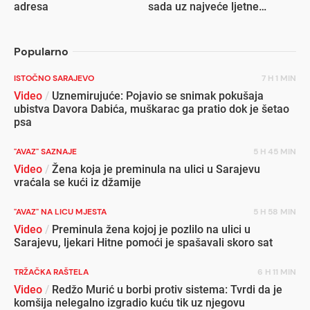
adresa
sada uz najveće ljetne
popuste
Popularno
ISTOČNO SARAJEVO
7 H 1 MIN
Video
/
Uznemirujuće: Pojavio se snimak pokušaja
ubistva Davora Dabića, muškarac ga pratio dok je šetao
psa
"AVAZ" SAZNAJE
5 H 45 MIN
Video
/
Žena koja je preminula na ulici u Sarajevu
vraćala se kući iz džamije
"AVAZ" NA LICU MJESTA
5 H 58 MIN
Video
/
Preminula žena kojoj je pozlilo na ulici u
Sarajevu, ljekari Hitne pomoći je spašavali skoro sat
TRŽAČKA RAŠTELA
6 H 11 MIN
Video
/
Redžo Murić u borbi protiv sistema: Tvrdi da je
komšija nelegalno izgradio kuću tik uz njegovu