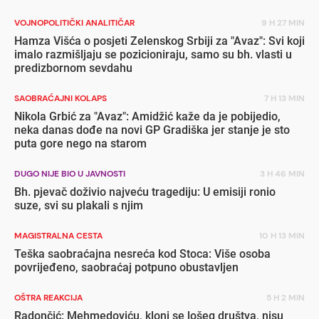
VOJNOPOLITIČKI ANALITIČAR
9 H 27 MIN
Hamza Višća o posjeti Zelenskog Srbiji za "Avaz": Svi koji
imalo razmišljaju se pozicioniraju, samo su bh. vlasti u
predizbornom sevdahu
SAOBRAĆAJNI KOLAPS
7 H 13 MIN
Nikola Grbić za "Avaz": Amidžić kaže da je pobijedio,
neka danas dođe na novi GP Gradiška jer stanje je sto
puta gore nego na starom
DUGO NIJE BIO U JAVNOSTI
3 H 46 MIN
Bh. pjevač doživio najveću tragediju: U emisiji ronio
suze, svi su plakali s njim
MAGISTRALNA CESTA
10 H 13 MIN
Teška saobraćajna nesreća kod Stoca: Više osoba
povrijeđeno, saobraćaj potpuno obustavljen
OŠTRA REAKCIJA
5 H 2 MIN
Radončić: Mehmedoviću, kloni se lošeg društva, nisu