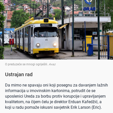
O preduzeće se mnogi ogriješili
.
Avaz
Ustrajan rad
Da mirno ne spavaju oni koji posegnu za davanjem lažnih
informacija u imovinskim kartonima, potrudit će se
uposlenici Ureda za borbu protiv korupcije i upravljanjem
kvalitetom, na čijem čelu je direktor Erduan Kafedžić, a
koji u radu pomaže iskusni savjetnik Erik Larson (Eric).