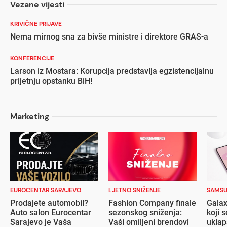
Vezane vijesti
KRIVIČNE PRIJAVE
Nema mirnog sna za bivše ministre i direktore GRAS-a
KONFERENCIJE
Larson iz Mostara: Korupcija predstavlja egzistencijalnu
prijetnju opstanku BiH!
Marketing
EUROCENTAR SARAJEVO
LJETNO SNIŽENJE
SAMS
Prodajete automobil?
Fashion Company finale
Galax
Auto salon Eurocentar
sezonskog sniženja:
koji s
Sarajevo je Vaša
Vaši omiljeni brendovi
ukla