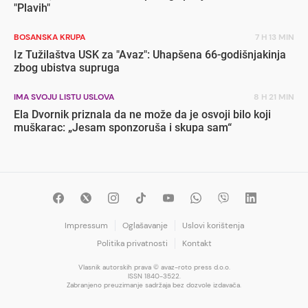
"Plavih"
BOSANSKA KRUPA
7 H 13 MIN
Iz Tužilaštva USK za "Avaz": Uhapšena 66-godišnjakinja
zbog ubistva supruga
IMA SVOJU LISTU USLOVA
8 H 21 MIN
Ela Dvornik priznala da ne može da je osvoji bilo koji
muškarac: „Jesam sponzoruša i skupa sam“
Impressum
Oglašavanje
Uslovi korištenja
Politika privatnosti
Kontakt
Vlasnik autorskih prava © avaz-roto press d.o.o.
ISSN 1840-3522.
Zabranjeno preuzimanje sadržaja bez dozvole izdavača.