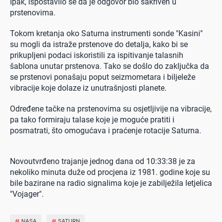
Ipak, ispostavilo se da je odgovor bio sakriven u
prstenovima.
Tokom kretanja oko Saturna instrumenti sonde "Kasini"
su mogli da istraže prstenove do detalja, kako bi se
prikupljeni podaci iskoristili za ispitivanje talasnih
šablona unutar prstenova. Tako se došlo do zaključka da
se prstenovi ponašaju poput seizmometara i biljeleže
vibracije koje dolaze iz unutrašnjosti planete.
Određene tačke na prstenovima su osjetljivije na vibracije,
pa tako formiraju talase koje je moguće pratiti i
posmatrati, što omogućava i praćenje rotacije Saturna.
Novoutvrđeno trajanje jednog dana od 10:33:38 je za
nekoliko minuta duže od procjena iz 1981. godine koje su
bile bazirane na radio signalima koje je zabilježila letjelica
"Vojager".
#
NASA
#
SATURN