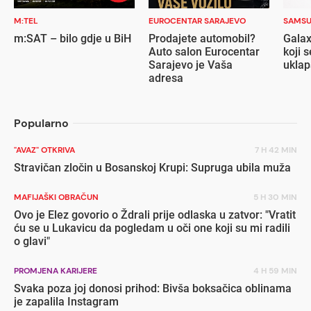
M:TEL
EUROCENTAR SARAJEVO
SAMS
m:SAT – bilo gdje u BiH
Prodajete automobil?
Galax
Auto salon Eurocentar
koji s
Sarajevo je Vaša
ukla
adresa
Popularno
"AVAZ" OTKRIVA
7 H 42 MIN
Stravičan zločin u Bosanskoj Krupi: Supruga ubila muža
MAFIJAŠKI OBRAČUN
5 H 30 MIN
Ovo je Elez govorio o Ždrali prije odlaska u zatvor: "Vratit
ću se u Lukavicu da pogledam u oči one koji su mi radili
o glavi"
PROMJENA KARIJERE
4 H 59 MIN
Svaka poza joj donosi prihod: Bivša boksačica oblinama
je zapalila Instagram