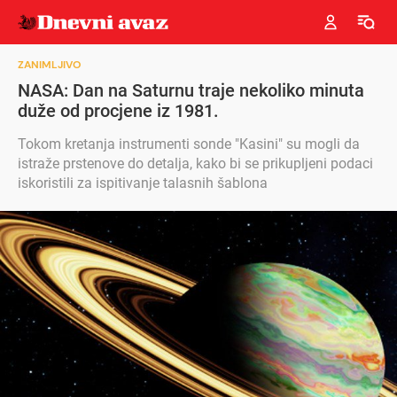
ZANIMLJIVO
NASA: Dan na Saturnu traje nekoliko minuta
duže od procjene iz 1981.
Tokom kretanja instrumenti sonde "Kasini" su mogli da
istraže prstenove do detalja, kako bi se prikupljeni podaci
iskoristili za ispitivanje talasnih šablona