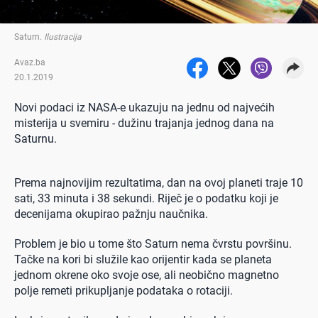
Saturn
.
Ilustracija
Avaz.ba
20.1.2019
Novi podaci iz NASA-e ukazuju na jednu od najvećih
misterija u svemiru - dužinu trajanja jednog dana na
Saturnu.
Prema najnovijim rezultatima, dan na ovoj planeti traje 10
sati, 33 minuta i 38 sekundi. Riječ je o podatku koji je
decenijama okupirao pažnju naučnika.
Problem je bio u tome što Saturn nema čvrstu površinu.
Tačke na kori bi služile kao orijentir kada se planeta
jednom okrene oko svoje ose, ali neobično magnetno
polje remeti prikupljanje podataka o rotaciji.