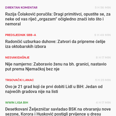
DIREKTAN KOMENTAR
5 H 56 MIN
Razija Čolaković poručila: Dragi primitivci, opustite se, za
neke od vas riječ „orgazam“ očigledno znači isto što i
nemoral
PREDSJEDNIK SBB-A
9 H 49 MIN
Radončić uzburkao duhove: Zatvori da pripreme ćelije
iza oktobarskih izbora
NESVAKIDAŠNJE
8 H 17 MIN
Nije namjerno: Zaboravio ženu na bh. granici, nastavio
put prema Njemačkoj bez nje
TRGOVAČKI LANAC
5 H 25 MIN
Ovo je 21 grad koji će prvi dobiti Lidl u BiH: Jedan od
najvećih gradova nije na listi
WWIN LIGA BIH
4 H 17 MIN
Desetkovani Željezničar savladao BSK na otvaranju nove
sezone, Korora i Husković postigli prvijence u dresu