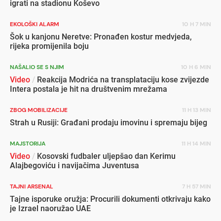
igrati na stadionu Koševo
EKOLOŠKI ALARM
10 H 7 MIN
Šok u kanjonu Neretve: Pronađen kostur medvjeda,
rijeka promijenila boju
NAŠALIO SE S NJIM
10 H 6 MIN
Video
/
Reakcija Modrića na transplataciju kose zvijezde
Intera postala je hit na društvenim mrežama
ZBOG MOBILIZACIJE
11 H 13 MIN
Strah u Rusiji: Građani prodaju imovinu i spremaju bijeg
MAJSTORIJA
11 H 14 MIN
Video
/
Kosovski fudbaler uljepšao dan Kerimu
Alajbegoviću i navijačima Juventusa
TAJNI ARSENAL
7 H 57 MIN
Tajne isporuke oružja: Procurili dokumenti otkrivaju kako
je Izrael naoružao UAE