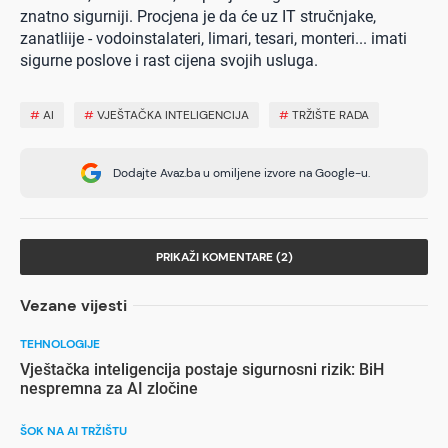
znatno sigurniji. Procjena je da će uz IT stručnjake,
zanatliije - vodoinstalateri, limari, tesari, monteri... imati
sigurne poslove i rast cijena svojih usluga.
#
AI
#
VJEŠTAČKA INTELIGENCIJA
#
TRŽIŠTE RADA
Dodajte Avaz.ba u omiljene izvore na Google-u.
PRIKAŽI KOMENTARE (2)
Vezane vijesti
TEHNOLOGIJE
Vještačka inteligencija postaje sigurnosni rizik: BiH
nespremna za AI zločine
ŠOK NA AI TRŽIŠTU