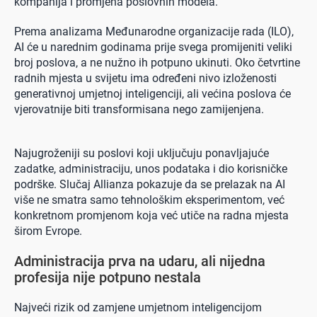
kompanija i promjena poslovnih modela.
Prema analizama Međunarodne organizacije rada (ILO),
AI će u narednim godinama prije svega promijeniti veliki
broj poslova, a ne nužno ih potpuno ukinuti. Oko četvrtine
radnih mjesta u svijetu ima određeni nivo izloženosti
generativnoj umjetnoj inteligenciji, ali većina poslova će
vjerovatnije biti transformisana nego zamijenjena.
Najugroženiji su poslovi koji uključuju ponavljajuće
zadatke, administraciju, unos podataka i dio korisničke
podrške. Slučaj Allianza pokazuje da se prelazak na AI
više ne smatra samo tehnološkim eksperimentom, već
konkretnom promjenom koja već utiče na radna mjesta
širom Evrope.
Administracija prva na udaru, ali nijedna
profesija nije potpuno nestala
Najveći rizik od zamjene umjetnom inteligencijom