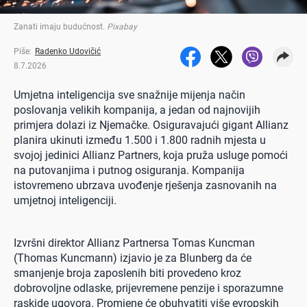
Zanati imaju budućnost
.
Pixabay
Piše:
Radenko Udovičić
8.7.2026
Umjetna inteligencija sve snažnije mijenja način
poslovanja velikih kompanija, a jedan od najnovijih
primjera dolazi iz Njemačke. Osiguravajući gigant Allianz
planira ukinuti između 1.500 i 1.800 radnih mjesta u
svojoj jedinici Allianz Partners, koja pruža usluge pomoći
na putovanjima i putnog osiguranja. Kompanija
istovremeno ubrzava uvođenje rješenja zasnovanih na
umjetnoj inteligenciji.
Izvršni direktor Allianz Partnersa Tomas Kuncman
(Thomas Kuncmann) izjavio je za Blunberg da će
smanjenje broja zaposlenih biti provedeno kroz
dobrovoljne odlaske, prijevremene penzije i sporazumne
raskide ugovora. Promjene će obuhvatiti više evropskih