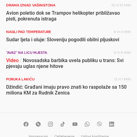
DRAMA IZNAD VAŠINGTONA
10 H 13 MIN
Avion poletio dok se Trampov helikopter približavao
pisti, pokrenuta istraga
NAGLI PAD TEMPERATURE
8 H 4 MIN
Sudar ljeta i oluje: Sloveniju pogodili obilni pljuskovi
"AVAZ" NA LICU MJESTA
9 H 9 MIN
Video
/
Novosadska barbika uvela publiku u trans: Svi
pjevaju uglas njene hitove
PORUKA LAKIĆU
12 H 1 MIN
Džindić: Građani imaju pravo znati ko raspolaže sa 150
miliona KM za Rudnik Zenica
Impressum
Oglašavanje
Uslovi korištenja