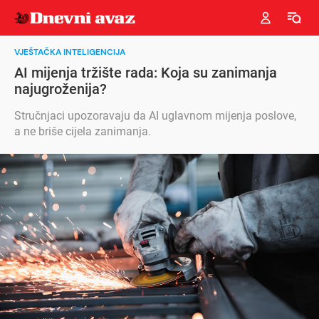
VJEŠTAČKA INTELIGENCIJA
AI mijenja tržište rada: Koja su zanimanja
najugroženija?
Stručnjaci upozoravaju da AI uglavnom mijenja poslove,
a ne briše cijela zanimanja.