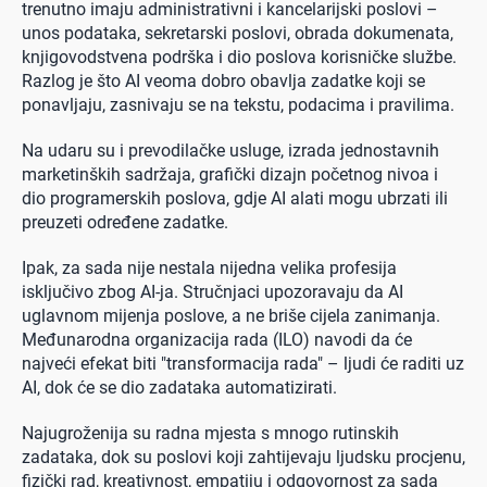
trenutno imaju administrativni i kancelarijski poslovi –
unos podataka, sekretarski poslovi, obrada dokumenata,
knjigovodstvena podrška i dio poslova korisničke službe.
Razlog je što AI veoma dobro obavlja zadatke koji se
ponavljaju, zasnivaju se na tekstu, podacima i pravilima.
Na udaru su i prevodilačke usluge, izrada jednostavnih
marketinških sadržaja, grafički dizajn početnog nivoa i
dio programerskih poslova, gdje AI alati mogu ubrzati ili
preuzeti određene zadatke.
Ipak, za sada nije nestala nijedna velika profesija
isključivo zbog AI-ja. Stručnjaci upozoravaju da AI
uglavnom mijenja poslove, a ne briše cijela zanimanja.
Međunarodna organizacija rada (ILO) navodi da će
najveći efekat biti "transformacija rada" – ljudi će raditi uz
AI, dok će se dio zadataka automatizirati.
Najugroženija su radna mjesta s mnogo rutinskih
zadataka, dok su poslovi koji zahtijevaju ljudsku procjenu,
fizički rad, kreativnost, empatiju i odgovornost za sada