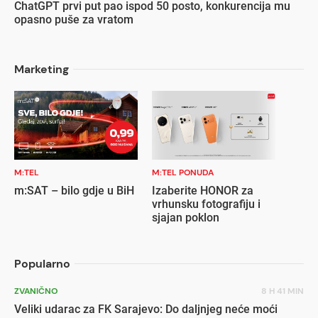
ChatGPT prvi put pao ispod 50 posto, konkurencija mu
opasno puše za vratom
Marketing
M:TEL
M:TEL PONUDA
m:SAT – bilo gdje u BiH
Izaberite HONOR za
vrhunsku fotografiju i
sjajan poklon
Popularno
ZVANIČNO
8 H 41 MIN
Veliki udarac za FK Sarajevo: Do daljnjeg neće moći